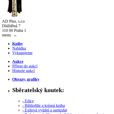
AD Plus, s.r.o
Dlážděná 7
110 00 Praha 1
menu
→
Knihy
Nabídka
Vykupujeme
Aukce
Příjem do aukcí
Historie aukcí
Obrazy, grafiky
Sběratelský koutek:
- Edice
- Bibliofilie a krásná kniha
- Exilová vydání a samizdat