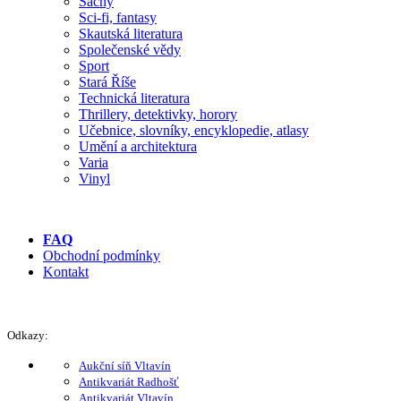
Šachy
Sci-fi, fantasy
Skautská literatura
Společenské vědy
Sport
Stará Říše
Technická literatura
Thrillery, detektivky, horory
Učebnice, slovníky, encyklopedie, atlasy
Umění a architektura
Varia
Vinyl
FAQ
Obchodní podmínky
Kontakt
Odkazy:
Aukční síň Vltavín
Antikvariát Radhošť
Antikvariát Vltavín