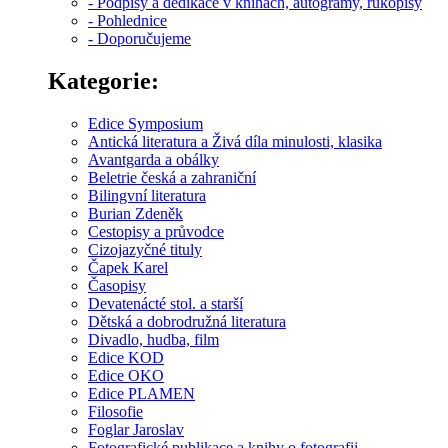
- Podpisy a dedikace v knihách, autogramy, rukopisy
- Pohlednice
- Doporučujeme
Kategorie:
Edice Symposium
Antická literatura a Živá díla minulosti, klasika
Avantgarda a obálky
Beletrie česká a zahraniční
Bilingvní literatura
Burian Zdeněk
Cestopisy a průvodce
Cizojazyčné tituly
Čapek Karel
Časopisy
Devatenácté stol. a starší
Dětská a dobrodružná literatura
Divadlo, hudba, film
Edice KOD
Edice OKO
Edice PLAMEN
Filosofie
Foglar Jaroslav
Fotografické publikace a knihy o fotografii