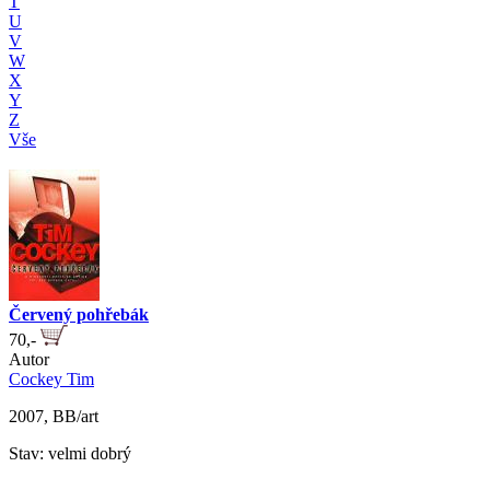
T
U
V
W
X
Y
Z
Vše
Červený pohřebák
70,-
Autor
Cockey Tim
2007, BB/art
Stav: velmi dobrý