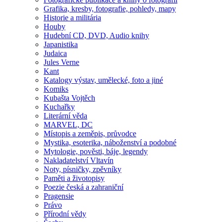
Grafika, kresby, fotografie, pohledy, mapy
Historie a militária
Houby
Hudební CD, DVD, Audio knihy
Japanistika
Judaica
Jules Verne
Kant
Katalogy výstav, umělecké, foto a jiné
Komiks
Kubašta Vojtěch
Kuchařky
Literární věda
MARVEL, DC
Místopis a zeměpis, průvodce
Mystika, esoterika, náboženství a podobné
Mytologie, pověsti, báje, legendy
Nakladatelství Vltavín
Noty, písničky, zpěvníky
Paměti a životopisy
Poezie česká a zahraniční
Pragensie
Právo
Přírodní vědy