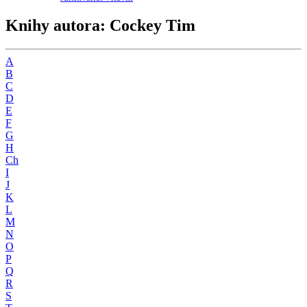
Knihy autora: Cockey Tim
A
B
C
D
E
F
G
H
Ch
I
J
K
L
M
N
O
P
Q
R
S