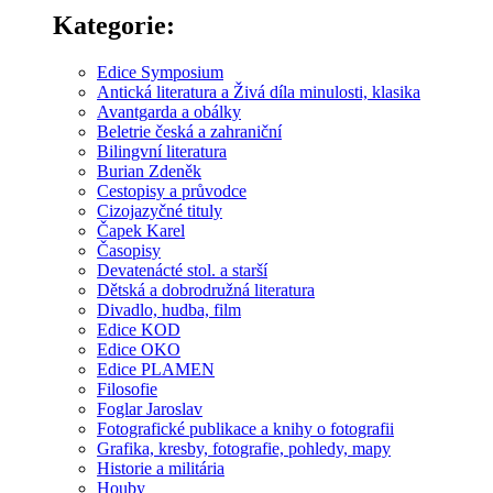
Kategorie:
Edice Symposium
Antická literatura a Živá díla minulosti, klasika
Avantgarda a obálky
Beletrie česká a zahraniční
Bilingvní literatura
Burian Zdeněk
Cestopisy a průvodce
Cizojazyčné tituly
Čapek Karel
Časopisy
Devatenácté stol. a starší
Dětská a dobrodružná literatura
Divadlo, hudba, film
Edice KOD
Edice OKO
Edice PLAMEN
Filosofie
Foglar Jaroslav
Fotografické publikace a knihy o fotografii
Grafika, kresby, fotografie, pohledy, mapy
Historie a militária
Houby