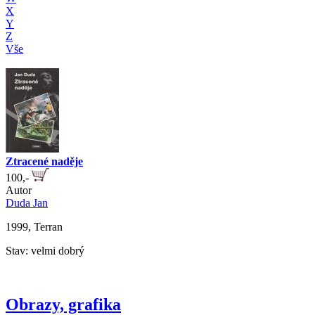
X
Y
Z
Vše
Ztracené naděje
100,-
Autor
Duda Jan
1999, Terran
Stav: velmi dobrý
Obrazy, grafika