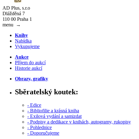
AD Plus, s.r.o
Dlážděná 7
110 00 Praha 1
menu
→
Knihy
Nabídka
Vykupujeme
Aukce
Příjem do aukcí
Historie aukcí
Obrazy, grafiky
Sběratelský koutek:
- Edice
- Bibliofilie a krásná kniha
- Exilová vydání a samizdat
- Podpisy a dedikace v knihách, autogramy, rukopisy
- Pohlednice
- Doporučujeme