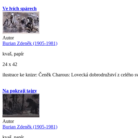
Ve lvích spárech
Autor
Burian Zdeněk (1905-1981)
kvaš, papír
24 x 42
ilustrace ke knize: Čeněk Charous: Lovecká dobrodružství z celého s
Na pokraji tajgy
Autor
Burian Zdeněk (1905-1981)
kvaš, papír