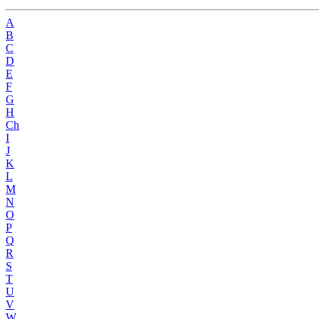
A
B
C
D
E
F
G
H
Ch
I
J
K
L
M
N
O
P
Q
R
S
T
U
V
W