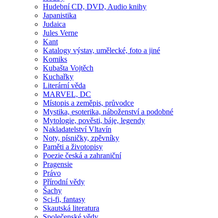
Hudební CD, DVD, Audio knihy
Japanistika
Judaica
Jules Verne
Kant
Katalogy výstav, umělecké, foto a jiné
Komiks
Kubašta Vojtěch
Kuchařky
Literární věda
MARVEL, DC
Místopis a zeměpis, průvodce
Mystika, esoterika, náboženství a podobné
Mytologie, pověsti, báje, legendy
Nakladatelství Vltavín
Noty, písničky, zpěvníky
Paměti a životopisy
Poezie česká a zahraniční
Pragensie
Právo
Přírodní vědy
Šachy
Sci-fi, fantasy
Skautská literatura
Společenské vědy