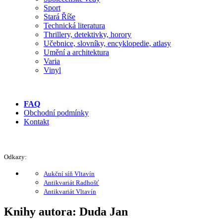
Sport
Stará Říše
Technická literatura
Thrillery, detektivky, horory
Učebnice, slovníky, encyklopedie, atlasy
Umění a architektura
Varia
Vinyl
FAQ
Obchodní podmínky
Kontakt
Odkazy:
Aukční síň Vltavín
Antikvariát Radhošť
Antikvariát Vltavín
Knihy autora: Duda Jan