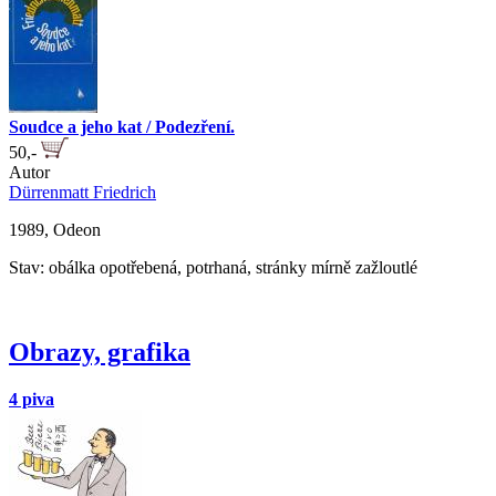
Soudce a jeho kat / Podezření.
50,-
Autor
Dürrenmatt Friedrich
1989, Odeon
Stav: obálka opotřebená, potrhaná, stránky mírně zažloutlé
Obrazy, grafika
4 piva