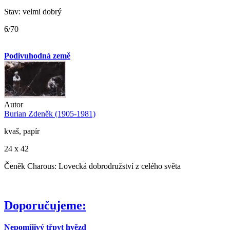
Stav: velmi dobrý
6/70
Podivuhodná země
Autor
Burian Zdeněk (1905-1981)
kvaš, papír
24 x 42
Čeněk Charous: Lovecká dobrodružství z celého světa
Doporučujeme:
Nepomíjivý třpyt hvězd