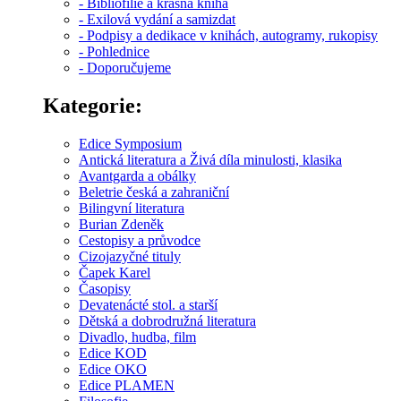
- Bibliofilie a krásná kniha
- Exilová vydání a samizdat
- Podpisy a dedikace v knihách, autogramy, rukopisy
- Pohlednice
- Doporučujeme
Kategorie:
Edice Symposium
Antická literatura a Živá díla minulosti, klasika
Avantgarda a obálky
Beletrie česká a zahraniční
Bilingvní literatura
Burian Zdeněk
Cestopisy a průvodce
Cizojazyčné tituly
Čapek Karel
Časopisy
Devatenácté stol. a starší
Dětská a dobrodružná literatura
Divadlo, hudba, film
Edice KOD
Edice OKO
Edice PLAMEN