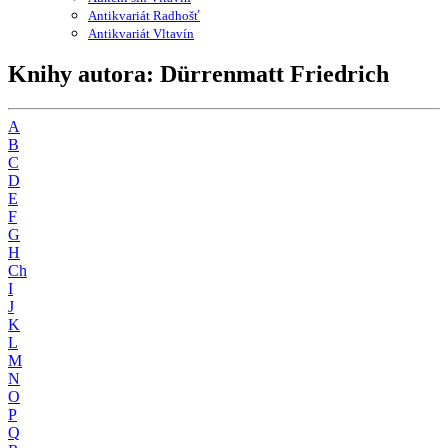
Antikvariát Radhošť
Antikvariát Vltavín
Knihy autora: Dürrenmatt Friedrich
A
B
C
D
E
F
G
H
Ch
I
J
K
L
M
N
O
P
Q