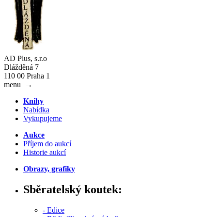
AD Plus, s.r.o
Dlážděná 7
110 00 Praha 1
menu
→
Knihy
Nabídka
Vykupujeme
Aukce
Příjem do aukcí
Historie aukcí
Obrazy, grafiky
Sběratelský koutek:
- Edice