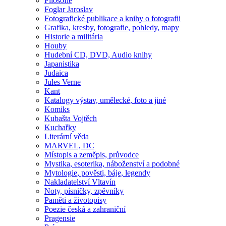
Filosofie
Foglar Jaroslav
Fotografické publikace a knihy o fotografii
Grafika, kresby, fotografie, pohledy, mapy
Historie a militária
Houby
Hudební CD, DVD, Audio knihy
Japanistika
Judaica
Jules Verne
Kant
Katalogy výstav, umělecké, foto a jiné
Komiks
Kubašta Vojtěch
Kuchařky
Literární věda
MARVEL, DC
Místopis a zeměpis, průvodce
Mystika, esoterika, náboženství a podobné
Mytologie, pověsti, báje, legendy
Nakladatelství Vltavín
Noty, písničky, zpěvníky
Paměti a životopisy
Poezie česká a zahraniční
Pragensie