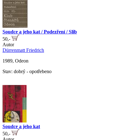
Soudce a jeho kat / Podezření / Slib
50,-
Autor
Dürrenmatt Friedrich
1989, Odeon
Stav: dobrý - opotřebeno
Soudce a jeho kat
50,-
Autor