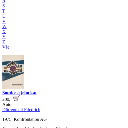
R
S
T
U
V
W
X
Y
Z
Vše
Soudce a jeho kat
200,-
Autor
Dürrenmatt Friedrich
1975, Konfrontation AG