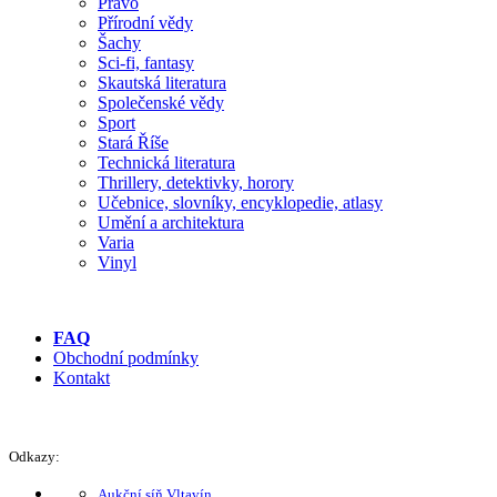
Právo
Přírodní vědy
Šachy
Sci-fi, fantasy
Skautská literatura
Společenské vědy
Sport
Stará Říše
Technická literatura
Thrillery, detektivky, horory
Učebnice, slovníky, encyklopedie, atlasy
Umění a architektura
Varia
Vinyl
FAQ
Obchodní podmínky
Kontakt
Odkazy:
Aukční síň Vltavín