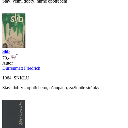
Stav: velmi dobrý, mírné opotřebení
Slib
70,-
Autor
Dürrenmatt Friedrich
1964, SNKLU
Stav: dobrý - opotřebeno, ošoupáno, zažloutlé stránky