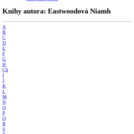
Knihy autora: Eastwoodová Niamh
A
B
C
D
E
F
G
H
Ch
I
J
K
L
M
N
O
P
Q
R
S