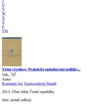
T
U
V
W
X
Y
Z
Vše
Tichá revoluce: Praktické uplatňování politiky...
100,-
Autor
Rosmarin Ari
,
Eastwoodová Niamh
2013, Úřad vlády České republiky
Stav: jemně odřená