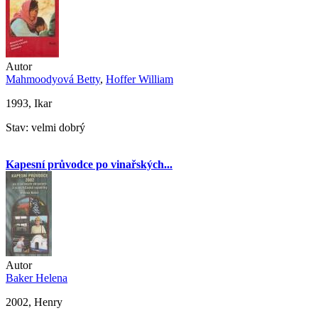
Autor
Mahmoodyová Betty
,
Hoffer William
1993, Ikar
Stav: velmi dobrý
Kapesní průvodce po vinařských...
Autor
Baker Helena
2002, Henry