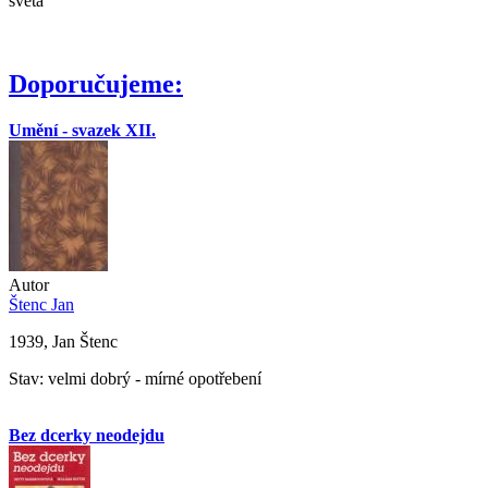
světa
Doporučujeme:
Umění - svazek XII.
Autor
Štenc Jan
1939, Jan Štenc
Stav: velmi dobrý - mírné opotřebení
Bez dcerky neodejdu