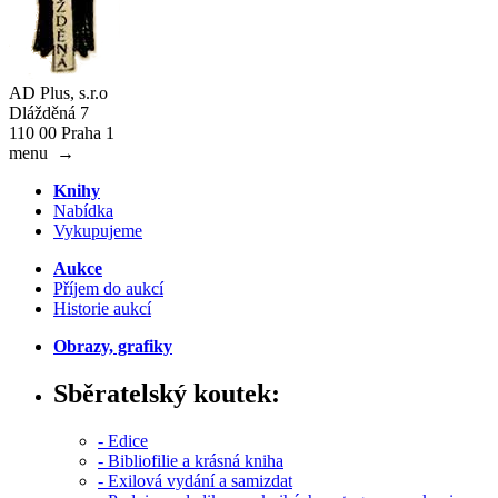
AD Plus, s.r.o
Dlážděná 7
110 00 Praha 1
menu
→
Knihy
Nabídka
Vykupujeme
Aukce
Příjem do aukcí
Historie aukcí
Obrazy, grafiky
Sběratelský koutek:
- Edice
- Bibliofilie a krásná kniha
- Exilová vydání a samizdat