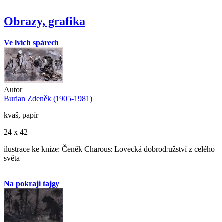
Obrazy, grafika
Ve lvích spárech
Autor
Burian Zdeněk (1905-1981)
kvaš, papír
24 x 42
ilustrace ke knize: Čeněk Charous: Lovecká dobrodružství z celého
světa
Na pokraji tajgy