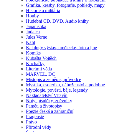
Grafika, kresby, fotografie, pohledy, mapy
Historie a militária
Houby
Hudební CD, DVD, Audio knihy
Japanistika
Judaica
Jules Verne
Kant
Katalogy výstav, umělecké, foto a jiné
Komiks
Kubašta Vojtěch
Kuchařky
Literární věda
MARVEL, DC
Místopis a zeměpis, průvodce
Mystika, esoterika, náboženství a podobné
Mytologie, pověsti, báje, legendy
Nakladatelství Vltavín
Noty, písničky, zpěvníky
Paměti a životopisy
Poezie česká a zahraniční
Pragensie
Právo
Přírodní vědy