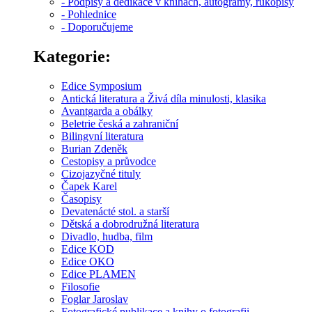
- Podpisy a dedikace v knihách, autogramy, rukopisy
- Pohlednice
- Doporučujeme
Kategorie:
Edice Symposium
Antická literatura a Živá díla minulosti, klasika
Avantgarda a obálky
Beletrie česká a zahraniční
Bilingvní literatura
Burian Zdeněk
Cestopisy a průvodce
Cizojazyčné tituly
Čapek Karel
Časopisy
Devatenácté stol. a starší
Dětská a dobrodružná literatura
Divadlo, hudba, film
Edice KOD
Edice OKO
Edice PLAMEN
Filosofie
Foglar Jaroslav
Fotografické publikace a knihy o fotografii