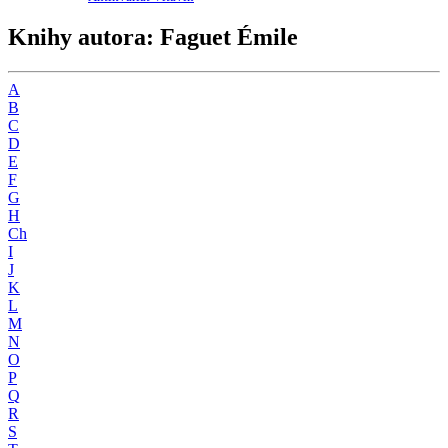
Knihy autora: Faguet Émile
A
B
C
D
E
F
G
H
Ch
I
J
K
L
M
N
O
P
Q
R
S