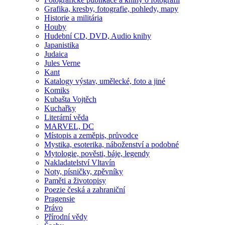
Grafika, kresby, fotografie, pohledy, mapy
Historie a militária
Houby
Hudební CD, DVD, Audio knihy
Japanistika
Judaica
Jules Verne
Kant
Katalogy výstav, umělecké, foto a jiné
Komiks
Kubašta Vojtěch
Kuchařky
Literární věda
MARVEL, DC
Místopis a zeměpis, průvodce
Mystika, esoterika, náboženství a podobné
Mytologie, pověsti, báje, legendy
Nakladatelství Vltavín
Noty, písničky, zpěvníky
Paměti a životopisy
Poezie česká a zahraniční
Pragensie
Právo
Přírodní vědy