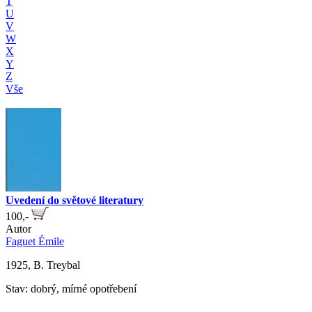
T
U
V
W
X
Y
Z
Vše
Uvedení do světové literatury
100,-
Autor
Faguet Émile
1925, B. Treybal
Stav: dobrý, mírné opotřebení