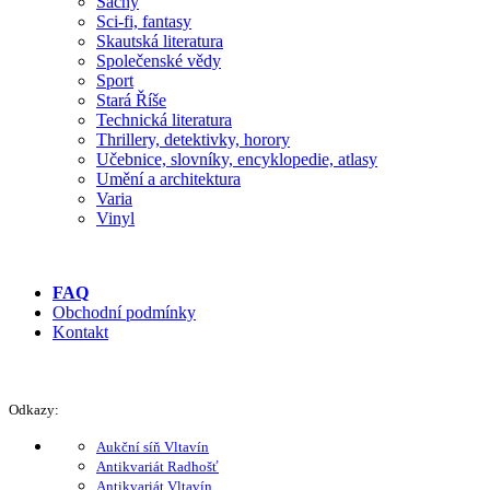
Šachy
Sci-fi, fantasy
Skautská literatura
Společenské vědy
Sport
Stará Říše
Technická literatura
Thrillery, detektivky, horory
Učebnice, slovníky, encyklopedie, atlasy
Umění a architektura
Varia
Vinyl
FAQ
Obchodní podmínky
Kontakt
Odkazy:
Aukční síň Vltavín
Antikvariát Radhošť
Antikvariát Vltavín