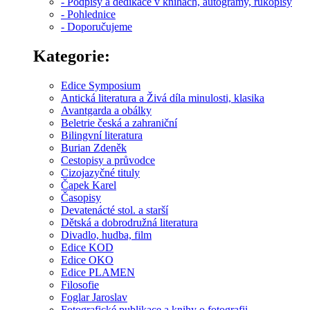
- Podpisy a dedikace v knihách, autogramy, rukopisy
- Pohlednice
- Doporučujeme
Kategorie:
Edice Symposium
Antická literatura a Živá díla minulosti, klasika
Avantgarda a obálky
Beletrie česká a zahraniční
Bilingvní literatura
Burian Zdeněk
Cestopisy a průvodce
Cizojazyčné tituly
Čapek Karel
Časopisy
Devatenácté stol. a starší
Dětská a dobrodružná literatura
Divadlo, hudba, film
Edice KOD
Edice OKO
Edice PLAMEN
Filosofie
Foglar Jaroslav
Fotografické publikace a knihy o fotografii