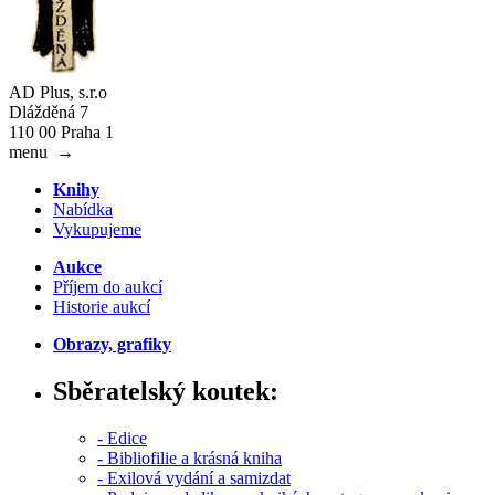
AD Plus, s.r.o
Dlážděná 7
110 00 Praha 1
menu
→
Knihy
Nabídka
Vykupujeme
Aukce
Příjem do aukcí
Historie aukcí
Obrazy, grafiky
Sběratelský koutek:
- Edice
- Bibliofilie a krásná kniha
- Exilová vydání a samizdat