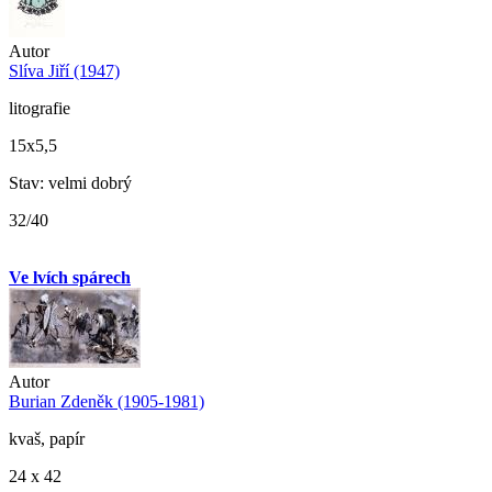
Autor
Slíva Jiří (1947)
litografie
15x5,5
Stav: velmi dobrý
32/40
Ve lvích spárech
Autor
Burian Zdeněk (1905-1981)
kvaš, papír
24 x 42