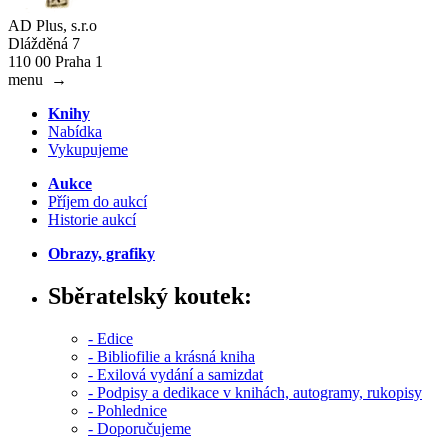
AD Plus, s.r.o
Dlážděná 7
110 00 Praha 1
menu
→
Knihy
Nabídka
Vykupujeme
Aukce
Příjem do aukcí
Historie aukcí
Obrazy, grafiky
Sběratelský koutek:
- Edice
- Bibliofilie a krásná kniha
- Exilová vydání a samizdat
- Podpisy a dedikace v knihách, autogramy, rukopisy
- Pohlednice
- Doporučujeme