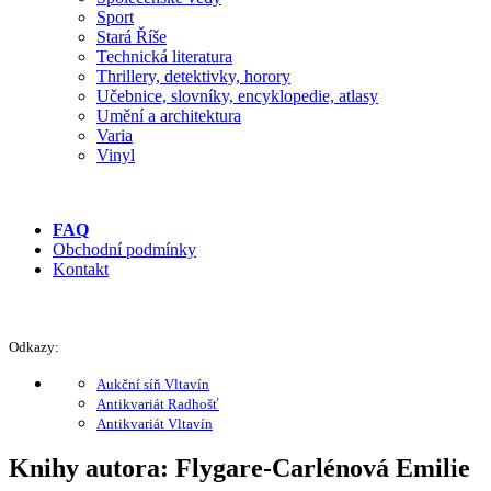
Sport
Stará Říše
Technická literatura
Thrillery, detektivky, horory
Učebnice, slovníky, encyklopedie, atlasy
Umění a architektura
Varia
Vinyl
FAQ
Obchodní podmínky
Kontakt
Odkazy:
Aukční síň Vltavín
Antikvariát Radhošť
Antikvariát Vltavín
Knihy autora: Flygare-Carlénová Emilie