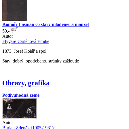
Komoří Lasman co starý mládenec a manžel
50,-
Autor
Flygare-Carlénová Emilie
1873, Josef Kolář a spol.
Stav: dobrý, opotřebeno, stránky zažloutlé
Obrazy, grafika
Podivuhodná země
Autor
Burian Zdeněk (1905-1981)