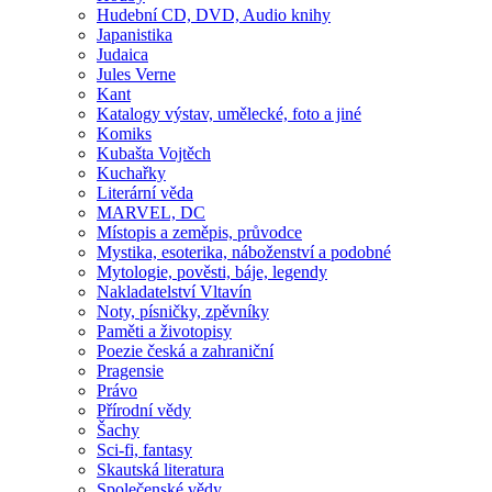
Hudební CD, DVD, Audio knihy
Japanistika
Judaica
Jules Verne
Kant
Katalogy výstav, umělecké, foto a jiné
Komiks
Kubašta Vojtěch
Kuchařky
Literární věda
MARVEL, DC
Místopis a zeměpis, průvodce
Mystika, esoterika, náboženství a podobné
Mytologie, pověsti, báje, legendy
Nakladatelství Vltavín
Noty, písničky, zpěvníky
Paměti a životopisy
Poezie česká a zahraniční
Pragensie
Právo
Přírodní vědy
Šachy
Sci-fi, fantasy
Skautská literatura
Společenské vědy