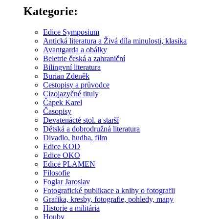
Kategorie:
Edice Symposium
Antická literatura a Živá díla minulosti, klasika
Avantgarda a obálky
Beletrie česká a zahraniční
Bilingvní literatura
Burian Zdeněk
Cestopisy a průvodce
Cizojazyčné tituly
Čapek Karel
Časopisy
Devatenácté stol. a starší
Dětská a dobrodružná literatura
Divadlo, hudba, film
Edice KOD
Edice OKO
Edice PLAMEN
Filosofie
Foglar Jaroslav
Fotografické publikace a knihy o fotografii
Grafika, kresby, fotografie, pohledy, mapy
Historie a militária
Houby