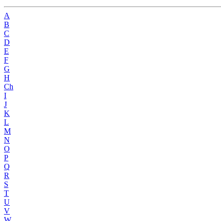
A
B
C
D
E
F
G
H
Ch
I
J
K
L
M
N
O
P
Q
R
S
T
U
V
W