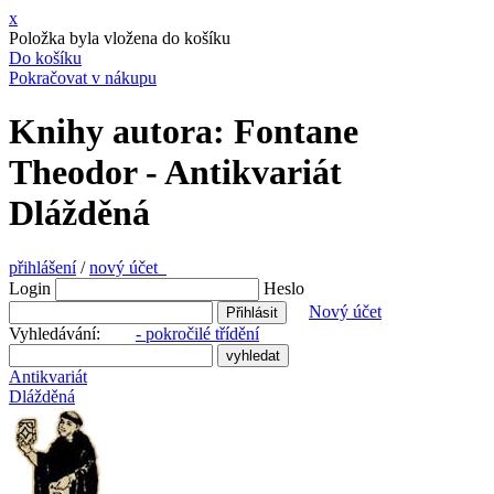
x
Položka byla vložena do košíku
Do košíku
Pokračovat v nákupu
Knihy autora: Fontane
Theodor - Antikvariát
Dlážděná
přihlášení
/
nový účet
Login
Heslo
Nový účet
Vyhledávání:
- pokročilé třídění
Antikvariát
Dlážděná