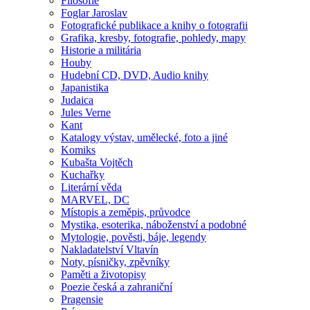
Filosofie
Foglar Jaroslav
Fotografické publikace a knihy o fotografii
Grafika, kresby, fotografie, pohledy, mapy
Historie a militária
Houby
Hudební CD, DVD, Audio knihy
Japanistika
Judaica
Jules Verne
Kant
Katalogy výstav, umělecké, foto a jiné
Komiks
Kubašta Vojtěch
Kuchařky
Literární věda
MARVEL, DC
Místopis a zeměpis, průvodce
Mystika, esoterika, náboženství a podobné
Mytologie, pověsti, báje, legendy
Nakladatelství Vltavín
Noty, písničky, zpěvníky
Paměti a životopisy
Poezie česká a zahraniční
Pragensie