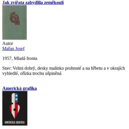
Jak zvířata zabydlila zeměkouli
Autor
Mařan Josef
1957, Mladá fronta
Stav: Velmi dobrý, desky malinko prohnuté a na hřbetu a v okrajích
vybledlé, ořízka trochu ušpiněná
Americká grafika