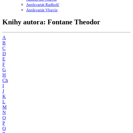
Antikvariát Radhošť
Antikvariát Vltavín
Knihy autora: Fontane Theodor
A
B
C
D
E
F
G
H
Ch
I
J
K
L
M
N
O
P
Q