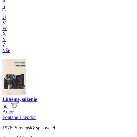
R
S
T
U
V
W
X
Y
Z
Vše
Lúbenie, súženie
50,-
Autor
Fontane Theodor
1976, Slovenský spisovatel