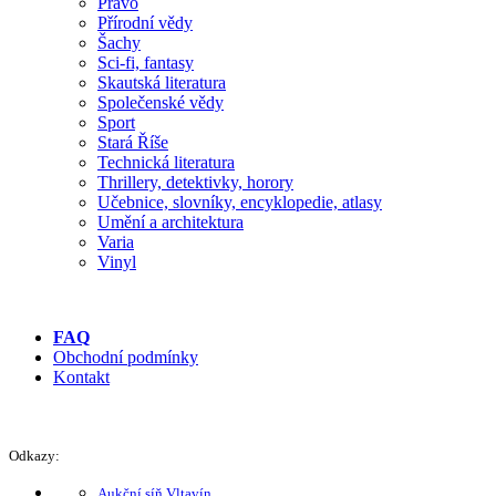
Právo
Přírodní vědy
Šachy
Sci-fi, fantasy
Skautská literatura
Společenské vědy
Sport
Stará Říše
Technická literatura
Thrillery, detektivky, horory
Učebnice, slovníky, encyklopedie, atlasy
Umění a architektura
Varia
Vinyl
FAQ
Obchodní podmínky
Kontakt
Odkazy:
Aukční síň Vltavín