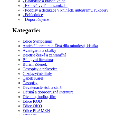
- Bibliofilie a krásná kniha
- Exilová vydání a samizdat
- Podpisy a dedikace v knihách, autogramy, rukopisy
- Pohlednice
- Doporučujeme
Kategorie:
Edice Symposium
Antická literatura a Živá díla minulosti, klasika
Avantgarda a obálky
Beletrie česká a zahraniční
Bilingvní literatura
Burian Zdeněk
Cestopisy a průvodce
Cizojazyčné tituly
Čapek Karel
Časopisy
Devatenácté stol. a starší
Dětská a dobrodružná literatura
Divadlo, hudba, film
Edice KOD
Edice OKO
Edice PLAMEN