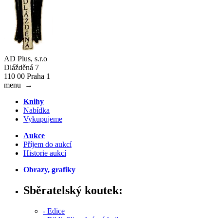
AD Plus, s.r.o
Dlážděná 7
110 00 Praha 1
menu
→
Knihy
Nabídka
Vykupujeme
Aukce
Příjem do aukcí
Historie aukcí
Obrazy, grafiky
Sběratelský koutek:
- Edice