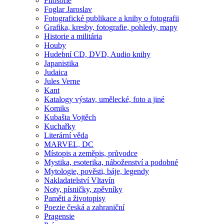
Filosofie
Foglar Jaroslav
Fotografické publikace a knihy o fotografii
Grafika, kresby, fotografie, pohledy, mapy
Historie a militária
Houby
Hudební CD, DVD, Audio knihy
Japanistika
Judaica
Jules Verne
Kant
Katalogy výstav, umělecké, foto a jiné
Komiks
Kubašta Vojtěch
Kuchařky
Literární věda
MARVEL, DC
Místopis a zeměpis, průvodce
Mystika, esoterika, náboženství a podobné
Mytologie, pověsti, báje, legendy
Nakladatelství Vltavín
Noty, písničky, zpěvníky
Paměti a životopisy
Poezie česká a zahraniční
Pragensie