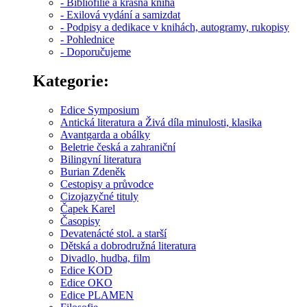
- Bibliofilie a krásná kniha
- Exilová vydání a samizdat
- Podpisy a dedikace v knihách, autogramy, rukopisy
- Pohlednice
- Doporučujeme
Kategorie:
Edice Symposium
Antická literatura a Živá díla minulosti, klasika
Avantgarda a obálky
Beletrie česká a zahraniční
Bilingvní literatura
Burian Zdeněk
Cestopisy a průvodce
Cizojazyčné tituly
Čapek Karel
Časopisy
Devatenácté stol. a starší
Dětská a dobrodružná literatura
Divadlo, hudba, film
Edice KOD
Edice OKO
Edice PLAMEN