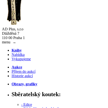
AD Plus, s.r.o
Dlážděná 7
110 00 Praha 1
menu
→
Knihy
Nabídka
Vykupujeme
Aukce
Příjem do aukcí
Historie aukcí
Obrazy, grafiky
Sběratelský koutek:
- Edice