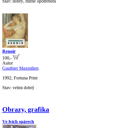
Stav: dobrý, mírné opotřebení
Renoir
100,-
Autor
Gauthier Maxmilien
1992, Fortuna Print
Stav: velmi dobrý
Obrazy, grafika
Ve lvích spárech