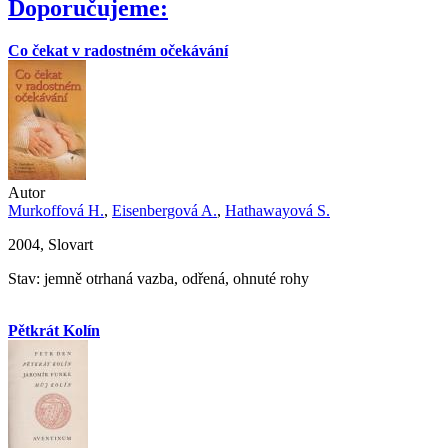
Doporučujeme:
Co čekat v radostném očekávání
Autor
Murkoffová H.
,
Eisenbergová A.
,
Hathawayová S.
2004, Slovart
Stav: jemně otrhaná vazba, odřená, ohnuté rohy
Pětkrát Kolín