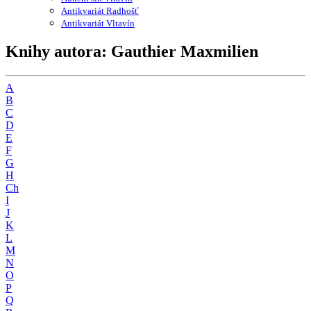
Antikvariát Radhošť
Antikvariát Vltavín
Knihy autora: Gauthier Maxmilien
A
B
C
D
E
F
G
H
Ch
I
J
K
L
M
N
O
P
Q