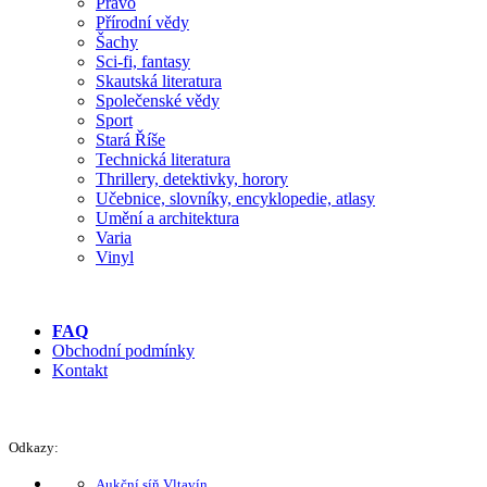
Právo
Přírodní vědy
Šachy
Sci-fi, fantasy
Skautská literatura
Společenské vědy
Sport
Stará Říše
Technická literatura
Thrillery, detektivky, horory
Učebnice, slovníky, encyklopedie, atlasy
Umění a architektura
Varia
Vinyl
FAQ
Obchodní podmínky
Kontakt
Odkazy:
Aukční síň Vltavín