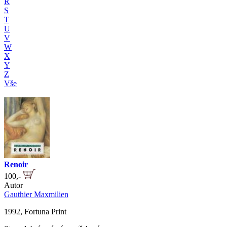
R
S
T
U
V
W
X
Y
Z
Vše
Renoir
100,-
Autor
Gauthier Maxmilien
1992, Fortuna Print