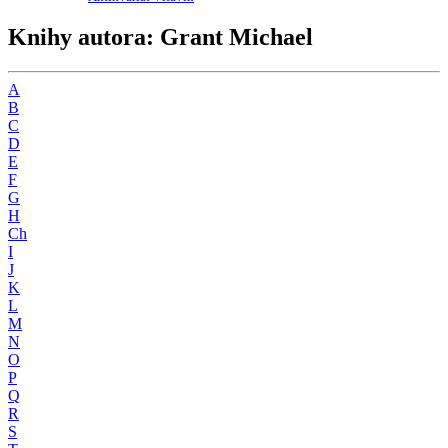
Knihy autora: Grant Michael
A
B
C
D
E
F
G
H
Ch
I
J
K
L
M
N
O
P
Q
R
S