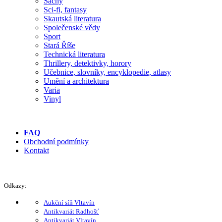
Šachy
Sci-fi, fantasy
Skautská literatura
Společenské vědy
Sport
Stará Říše
Technická literatura
Thrillery, detektivky, horory
Učebnice, slovníky, encyklopedie, atlasy
Umění a architektura
Varia
Vinyl
FAQ
Obchodní podmínky
Kontakt
Odkazy:
Aukční síň Vltavín
Antikvariát Radhošť
Antikvariát Vltavín