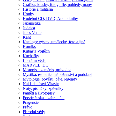
Grafika, kresby, fotografie, pohledy, mapy
Historie a militária
Houby
Hudební CD, DVD, Audio knihy
Japanistika
Judaica
Jules Verne
Kant
Katalogy výstav, umělecké, foto a jiné
Komiks
Kubašta Vojtěch
Kuchařky
Literární věda
MARVEL, DC
Místopis a zeměpis, průvodce
Mystika, esoterika, náboženství a podobné
Mytologie, pověsti, báje, legendy
Nakladatelství Vltavín
Noty, písničky, zpěvníky
Paměti a životopisy
Poezie česká a zahraniční
Pragensie
Právo
Přírodní vědy