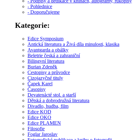
- Podpisy a dedikace v knihách, autogramy, rukopisy
- Pohlednice
- Doporučujeme
Kategorie:
Edice Symposium
Antická literatura a Živá díla minulosti, klasika
Avantgarda a obálky
Beletrie česká a zahraniční
Bilingvní literatura
Burian Zdeněk
Cestopisy a průvodce
Cizojazyčné tituly
Čapek Karel
Časopisy
Devatenácté stol. a starší
Dětská a dobrodružná literatura
Divadlo, hudba, film
Edice KOD
Edice OKO
Edice PLAMEN
Filosofie
Foglar Jaroslav
Fotografické publikace a knihy o fotografii