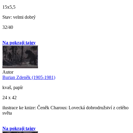
15x5,5
Stav: velmi dobrý
32/40
Na pokraji tajgy
Autor
Burian Zdeněk (1905-1981)
kvaš, papír
24 x 42
ilustrace ke knize: Čeněk Charous: Lovecká dobrodružství z celého
světa
Na pokraji tajgy