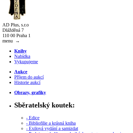
AD Plus, s.r.o
Dlážděná 7
110 00 Praha 1
menu
→
Knihy
Nabídka
Vykupujeme
Aukce
Příjem do aukcí
Historie aukcí
Obrazy, grafiky
Sběratelský koutek:
- Edice
- Bibliofilie a krásná kniha
- Exilová vydání a samizdat