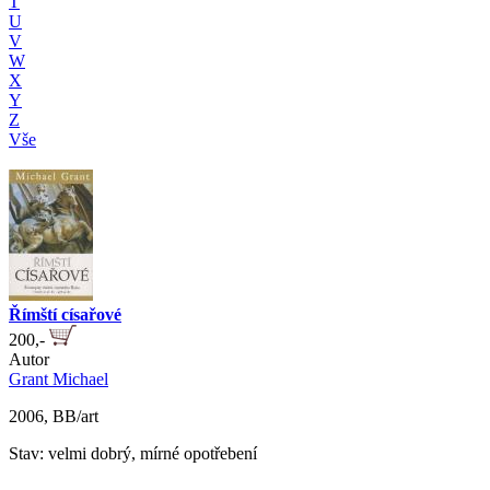
T
U
V
W
X
Y
Z
Vše
Římští císařové
200,-
Autor
Grant Michael
2006, BB/art
Stav: velmi dobrý, mírné opotřebení