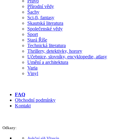
Právo
Přírodní vědy
Šachy
Sci-fi, fantasy
Skautská literatura
Společenské vědy
Sport
Stará Říše
Technická literatura
Thrillery, detektivky, horory
Učebnice, slovníky, encyklopedie, atlasy
Umění a architektura
Varia
Vinyl
FAQ
Obchodní podmínky
Kontakt
Odkazy:
Aukční síň Vltavín