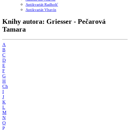
Antikvariát Radhošť
Antikvariát Vltavín
Knihy autora: Griesser - Pečarová
Tamara
A
B
C
D
E
F
G
H
Ch
I
J
K
L
M
N
O
P