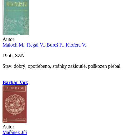
Autor
Maloch M.
,
Regal V.
,
Bureš F.
,
Klofera V.
1956, SZN
Stav: dobrý, opotřebeno, stránky zažloutlé, poškozen přebal
Barbar Vok
Autor
Mařánek Jiří