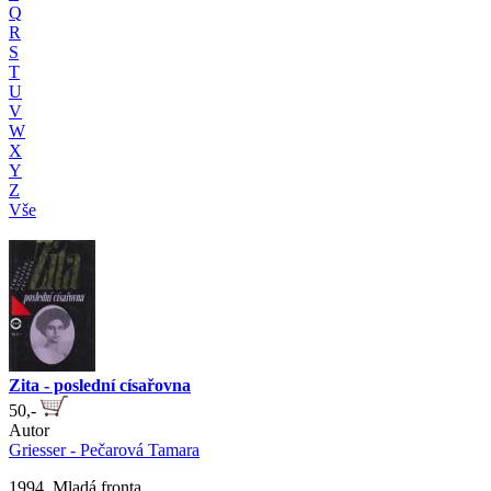
Q
R
S
T
U
V
W
X
Y
Z
Vše
Zita - poslední císařovna
50,-
Autor
Griesser - Pečarová Tamara
1994, Mladá fronta