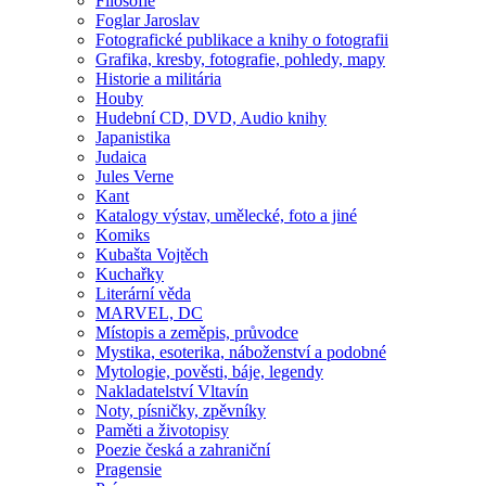
Filosofie
Foglar Jaroslav
Fotografické publikace a knihy o fotografii
Grafika, kresby, fotografie, pohledy, mapy
Historie a militária
Houby
Hudební CD, DVD, Audio knihy
Japanistika
Judaica
Jules Verne
Kant
Katalogy výstav, umělecké, foto a jiné
Komiks
Kubašta Vojtěch
Kuchařky
Literární věda
MARVEL, DC
Místopis a zeměpis, průvodce
Mystika, esoterika, náboženství a podobné
Mytologie, pověsti, báje, legendy
Nakladatelství Vltavín
Noty, písničky, zpěvníky
Paměti a životopisy
Poezie česká a zahraniční
Pragensie