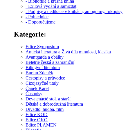
- Bibliofilie a krásná kniha
- Exilová vydání a samizdat
- Podpisy a dedikace v knihách, autogramy, rukopisy
- Pohlednice
- Doporučujeme
Kategorie:
Edice Symposium
Antická literatura a Živá díla minulosti, klasika
Avantgarda a obálky
Beletrie česká a zahraniční
Bilingvní literatura
Burian Zdeněk
Cestopisy a průvodce
Cizojazyčné tituly
Čapek Karel
Časopisy
Devatenácté stol. a starší
Dětská a dobrodružná literatura
Divadlo, hudba, film
Edice KOD
Edice OKO
Edice PLAMEN