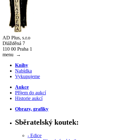
AD Plus, s.r.o
Dlážděná 7
110 00 Praha 1
menu
→
Knihy
Nabídka
Vykupujeme
Aukce
Příjem do aukcí
Historie aukcí
Obrazy, grafiky
Sběratelský koutek:
- Edice