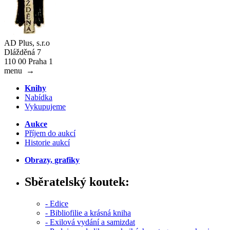
AD Plus, s.r.o
Dlážděná 7
110 00 Praha 1
menu
→
Knihy
Nabídka
Vykupujeme
Aukce
Příjem do aukcí
Historie aukcí
Obrazy, grafiky
Sběratelský koutek:
- Edice
- Bibliofilie a krásná kniha
- Exilová vydání a samizdat