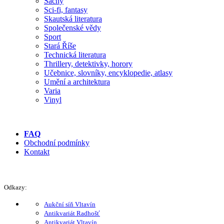
Šachy
Sci-fi, fantasy
Skautská literatura
Společenské vědy
Sport
Stará Říše
Technická literatura
Thrillery, detektivky, horory
Učebnice, slovníky, encyklopedie, atlasy
Umění a architektura
Varia
Vinyl
FAQ
Obchodní podmínky
Kontakt
Odkazy:
Aukční síň Vltavín
Antikvariát Radhošť
Antikvariát Vltavín