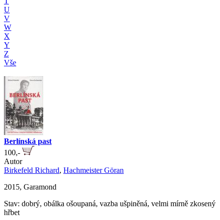
T
U
V
W
X
Y
Z
Vše
Berlínská past
100,-
Autor
Birkefeld Richard
,
Hachmeister Göran
2015, Garamond
Stav: dobrý, obálka ošoupaná, vazba ušpiněná, velmi mírně zkosený
hřbet