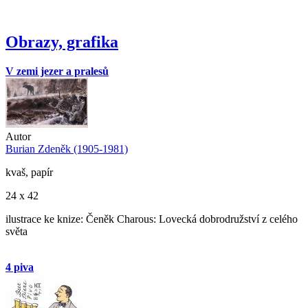
Obrazy, grafika
V zemi jezer a pralesů
Autor
Burian Zdeněk (1905-1981)
kvaš, papír
24 x 42
ilustrace ke knize: Čeněk Charous: Lovecká dobrodružství z celého
světa
4 piva