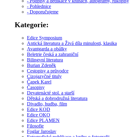
- Podpisy a dedikace v knihách, autogramy, rukopisy
- Pohlednice
- Doporučujeme
Kategorie:
Edice Symposium
Antická literatura a Živá díla minulosti, klasika
Avantgarda a obálky
Beletrie česká a zahraniční
Bilingvní literatura
Burian Zdeněk
Cestopisy a průvodce
Cizojazyčné tituly
Čapek Karel
Časopisy
Devatenácté stol. a starší
Dětská a dobrodružná literatura
Divadlo, hudba, film
Edice KOD
Edice OKO
Edice PLAMEN
Filosofie
Foglar Jaroslav
Fotografické publikace a knihy o fotografii