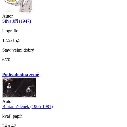
Autor
Slíva Jiří (1947)
litografie
12,5x15,5
Stav: velmi dobrý
6/70
Podivuhodná země
Autor
Burian Zdeněk (1905-1981)
kvaš, papír
24 x 42