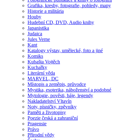
Grafika, kresby, fotografie, pohledy, mapy
Historie a militária
Houby
Hudební CD, DVD, Audio knihy
Japanistika
Judaica
Jules Verne
Kant
Katalogy výstav, umělecké, foto a jiné
Komiks
Kubašta Vojtěch
Kuchařky
Literární věda
MARVEL, DC
Místopis a zeměpis, průvodce
Mystika, esoterika, náboženství a podobné
Mytologie, pověsti, báje, legendy
Nakladatelství Vltavín
Noty, písničky, zpěvníky
Paměti a životopisy
Poezie česká a zahraniční
Pragensie
Právo
Přírodní vědy