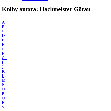
Knihy autora: Hachmeister Göran
A
B
C
D
E
F
G
H
Ch
I
J
K
L
M
N
O
P
Q
R
S