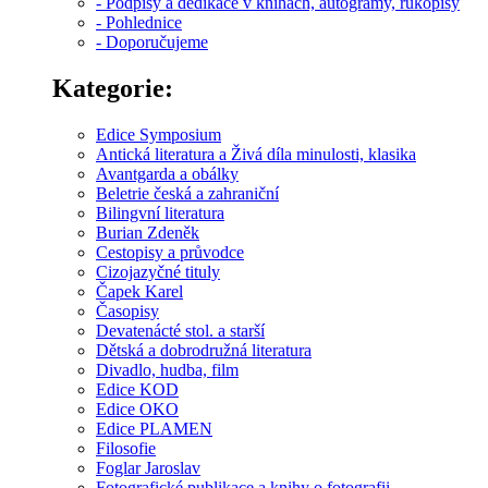
- Podpisy a dedikace v knihách, autogramy, rukopisy
- Pohlednice
- Doporučujeme
Kategorie:
Edice Symposium
Antická literatura a Živá díla minulosti, klasika
Avantgarda a obálky
Beletrie česká a zahraniční
Bilingvní literatura
Burian Zdeněk
Cestopisy a průvodce
Cizojazyčné tituly
Čapek Karel
Časopisy
Devatenácté stol. a starší
Dětská a dobrodružná literatura
Divadlo, hudba, film
Edice KOD
Edice OKO
Edice PLAMEN
Filosofie
Foglar Jaroslav
Fotografické publikace a knihy o fotografii