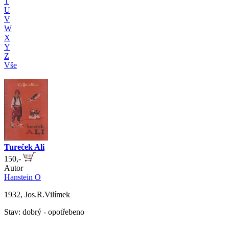
T
U
V
W
X
Y
Z
Vše
Tureček Ali
150,-
Autor
Hanstein O
1932, Jos.R.Vilímek
Stav: dobrý - opotřebeno