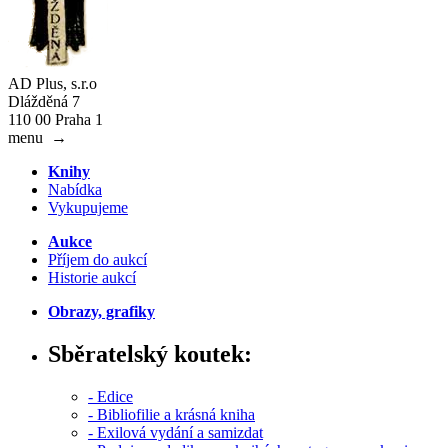
AD Plus, s.r.o
Dlážděná 7
110 00 Praha 1
menu
→
Knihy
Nabídka
Vykupujeme
Aukce
Příjem do aukcí
Historie aukcí
Obrazy, grafiky
Sběratelský koutek:
- Edice
- Bibliofilie a krásná kniha
- Exilová vydání a samizdat