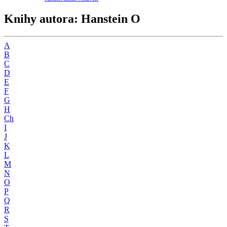
Knihy autora: Hanstein O
A
B
C
D
E
F
G
H
Ch
I
J
K
L
M
N
O
P
Q
R
S