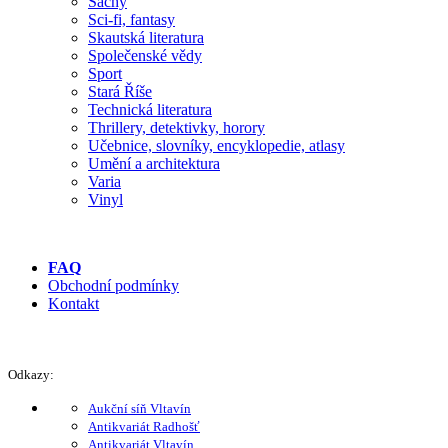
Šachy
Sci-fi, fantasy
Skautská literatura
Společenské vědy
Sport
Stará Říše
Technická literatura
Thrillery, detektivky, horory
Učebnice, slovníky, encyklopedie, atlasy
Umění a architektura
Varia
Vinyl
FAQ
Obchodní podmínky
Kontakt
Odkazy:
Aukční síň Vltavín
Antikvariát Radhošť
Antikvariát Vltavín