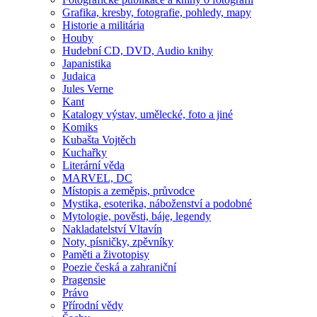
Grafika, kresby, fotografie, pohledy, mapy
Historie a militária
Houby
Hudební CD, DVD, Audio knihy
Japanistika
Judaica
Jules Verne
Kant
Katalogy výstav, umělecké, foto a jiné
Komiks
Kubašta Vojtěch
Kuchařky
Literární věda
MARVEL, DC
Místopis a zeměpis, průvodce
Mystika, esoterika, náboženství a podobné
Mytologie, pověsti, báje, legendy
Nakladatelství Vltavín
Noty, písničky, zpěvníky
Paměti a životopisy
Poezie česká a zahraniční
Pragensie
Právo
Přírodní vědy