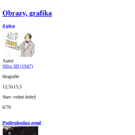
Obrazy, grafika
4 piva
Autor
Slíva Jiří (1947)
litografie
12,5x15,5
Stav: velmi dobrý
6/70
Podivuhodná země