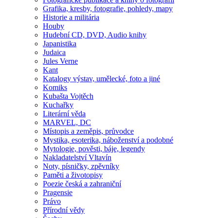
Grafika, kresby, fotografie, pohledy, mapy
Historie a militária
Houby
Hudební CD, DVD, Audio knihy
Japanistika
Judaica
Jules Verne
Kant
Katalogy výstav, umělecké, foto a jiné
Komiks
Kubašta Vojtěch
Kuchařky
Literární věda
MARVEL, DC
Místopis a zeměpis, průvodce
Mystika, esoterika, náboženství a podobné
Mytologie, pověsti, báje, legendy
Nakladatelství Vltavín
Noty, písničky, zpěvníky
Paměti a životopisy
Poezie česká a zahraniční
Pragensie
Právo
Přírodní vědy