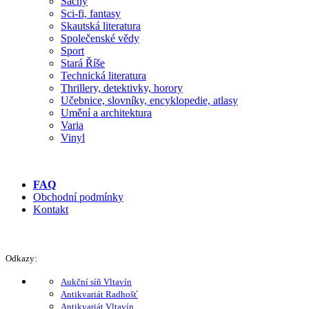
Šachy
Sci-fi, fantasy
Skautská literatura
Společenské vědy
Sport
Stará Říše
Technická literatura
Thrillery, detektivky, horory
Učebnice, slovníky, encyklopedie, atlasy
Umění a architektura
Varia
Vinyl
FAQ
Obchodní podmínky
Kontakt
Odkazy:
Aukční síň Vltavín
Antikvariát Radhošť
Antikvariát Vltavín