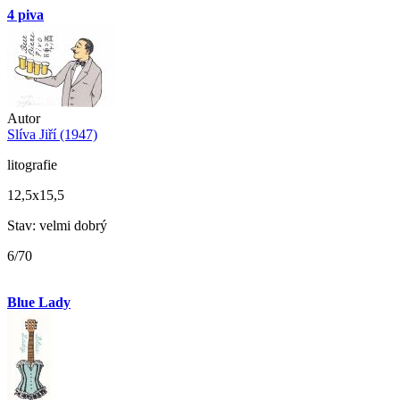
4 piva
Autor
Slíva Jiří (1947)
litografie
12,5x15,5
Stav: velmi dobrý
6/70
Blue Lady