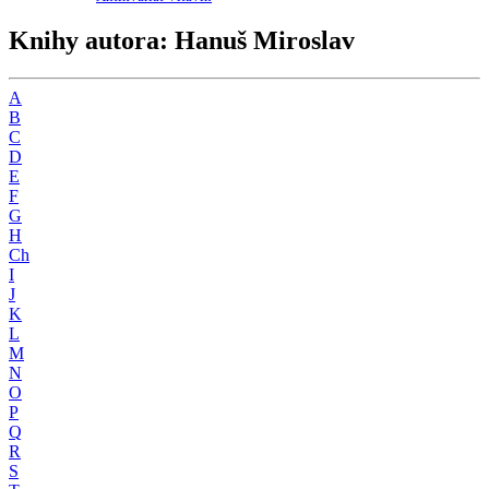
Knihy autora: Hanuš Miroslav
A
B
C
D
E
F
G
H
Ch
I
J
K
L
M
N
O
P
Q
R
S