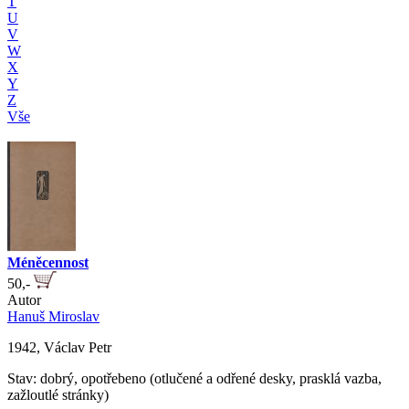
T
U
V
W
X
Y
Z
Vše
Méněcennost
50,-
Autor
Hanuš Miroslav
1942, Václav Petr
Stav: dobrý, opotřebeno (otlučené a odřené desky, prasklá vazba,
zažloutlé stránky)