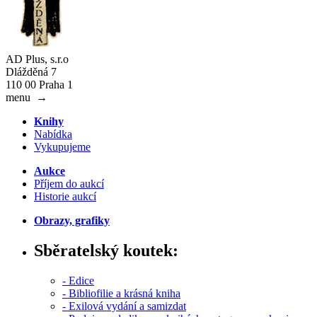
AD Plus, s.r.o
Dlážděná 7
110 00 Praha 1
menu
→
Knihy
Nabídka
Vykupujeme
Aukce
Příjem do aukcí
Historie aukcí
Obrazy, grafiky
Sběratelský koutek:
- Edice
- Bibliofilie a krásná kniha
- Exilová vydání a samizdat