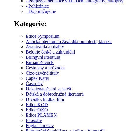
- Podpisy a dedikace v knihách, autogramy, rukopisy
- Pohlednice
- Doporučujeme
Kategorie:
Edice Symposium
Antická literatura a Živá díla minulosti, klasika
Avantgarda a obálky
Beletrie česká a zahraniční
Bilingvní literatura
Burian Zdeněk
Cestopisy a průvodce
Cizojazyčné tituly
Čapek Karel
Časopisy
Devatenácté stol. a starší
Dětská a dobrodružná literatura
Divadlo, hudba, film
Edice KOD
Edice OKO
Edice PLAMEN
Filosofie
Foglar Jaroslav
Fotografické publikace a knihy o fotografii