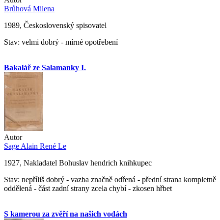
Brůhová Milena
1989, Československý spisovatel
Stav: velmi dobrý - mírné opotřebení
Bakalář ze Salamanky I.
Autor
Sage Alain René Le
1927, Nakladatel Bohuslav hendrich knihkupec
Stav: nepříliš dobrý - vazba značně odřená - přední strana kompletně
oddělená - část zadní strany zcela chybí - zkosen hřbet
S kamerou za zvěří na našich vodách