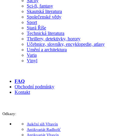
Šachy
Sci-fi, fantasy
Skautská literatura
Společenské vědy
Sport
Stará Říše
Technická literatura
Thrillery, detektivky, horory
Učebnice, slovníky, encyklopedie, atlasy
Umění a architektura
Varia
Vinyl
FAQ
Obchodní podmínky
Kontakt
Odkazy:
Aukční síň Vltavín
Antikvariát Radhošť
Antikvariát Vltavín