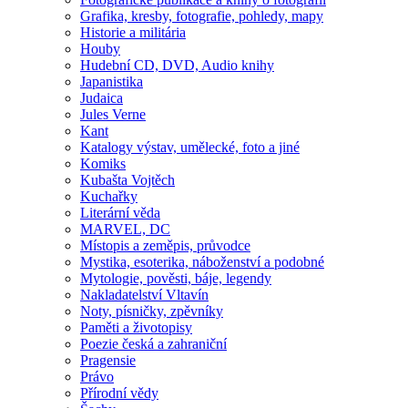
Grafika, kresby, fotografie, pohledy, mapy
Historie a militária
Houby
Hudební CD, DVD, Audio knihy
Japanistika
Judaica
Jules Verne
Kant
Katalogy výstav, umělecké, foto a jiné
Komiks
Kubašta Vojtěch
Kuchařky
Literární věda
MARVEL, DC
Místopis a zeměpis, průvodce
Mystika, esoterika, náboženství a podobné
Mytologie, pověsti, báje, legendy
Nakladatelství Vltavín
Noty, písničky, zpěvníky
Paměti a životopisy
Poezie česká a zahraniční
Pragensie
Právo
Přírodní vědy