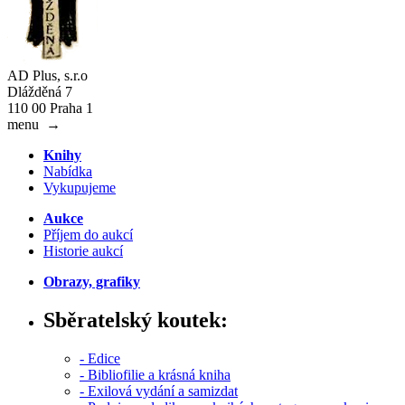
AD Plus, s.r.o
Dlážděná 7
110 00 Praha 1
menu
→
Knihy
Nabídka
Vykupujeme
Aukce
Příjem do aukcí
Historie aukcí
Obrazy, grafiky
Sběratelský koutek:
- Edice
- Bibliofilie a krásná kniha
- Exilová vydání a samizdat