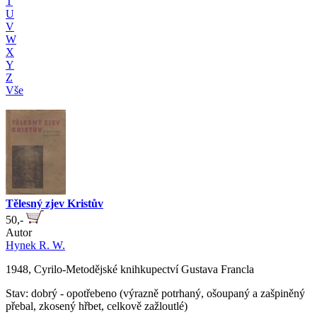
T
U
V
W
X
Y
Z
Vše
Tělesný zjev Kristův
50,-
Autor
Hynek R. W.
1948, Cyrilo-Metodějské knihkupectví Gustava Francla
Stav: dobrý - opotřebeno (výrazně potrhaný, ošoupaný a zašpiněný
přebal, zkosený hřbet, celkově zažloutlé)