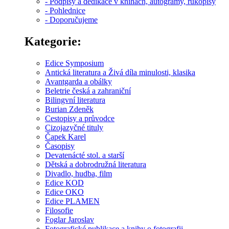
- Podpisy a dedikace v knihách, autogramy, rukopisy
- Pohlednice
- Doporučujeme
Kategorie:
Edice Symposium
Antická literatura a Živá díla minulosti, klasika
Avantgarda a obálky
Beletrie česká a zahraniční
Bilingvní literatura
Burian Zdeněk
Cestopisy a průvodce
Cizojazyčné tituly
Čapek Karel
Časopisy
Devatenácté stol. a starší
Dětská a dobrodružná literatura
Divadlo, hudba, film
Edice KOD
Edice OKO
Edice PLAMEN
Filosofie
Foglar Jaroslav
Fotografické publikace a knihy o fotografii