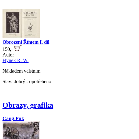
Obrození Římem I. díl
150,-
Autor
Hynek R. W.
Nákladem valstním
Stav: dobrý - opotřebeno
Obrazy, grafika
Čang-Puk