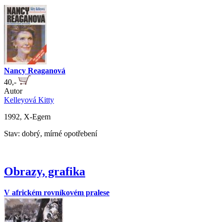
Nancy Reaganová
40,-
Autor
Kelleyová Kitty
1992, X-Egem
Stav: dobrý, mírné opotřebení
Obrazy, grafika
V africkém rovníkovém pralese