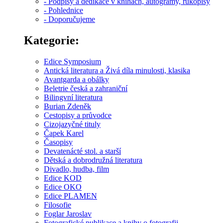
- Podpisy a dedikace v knihách, autogramy, rukopisy
- Pohlednice
- Doporučujeme
Kategorie:
Edice Symposium
Antická literatura a Živá díla minulosti, klasika
Avantgarda a obálky
Beletrie česká a zahraniční
Bilingvní literatura
Burian Zdeněk
Cestopisy a průvodce
Cizojazyčné tituly
Čapek Karel
Časopisy
Devatenácté stol. a starší
Dětská a dobrodružná literatura
Divadlo, hudba, film
Edice KOD
Edice OKO
Edice PLAMEN
Filosofie
Foglar Jaroslav
Fotografické publikace a knihy o fotografii