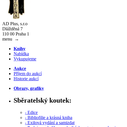
AD Plus, s.r.o
Dlážděná 7
110 00 Praha 1
menu
→
Knihy
Nabídka
Vykupujeme
Aukce
Příjem do aukcí
Historie aukcí
Obrazy, grafiky
Sběratelský koutek:
- Edice
- Bibliofilie a krásná kniha
- Exilová vydání a samizdat