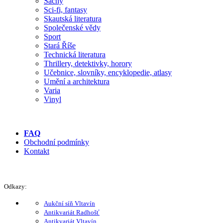
Šachy
Sci-fi, fantasy
Skautská literatura
Společenské vědy
Sport
Stará Říše
Technická literatura
Thrillery, detektivky, horory
Učebnice, slovníky, encyklopedie, atlasy
Umění a architektura
Varia
Vinyl
FAQ
Obchodní podmínky
Kontakt
Odkazy:
Aukční síň Vltavín
Antikvariát Radhošť
Antikvariát Vltavín