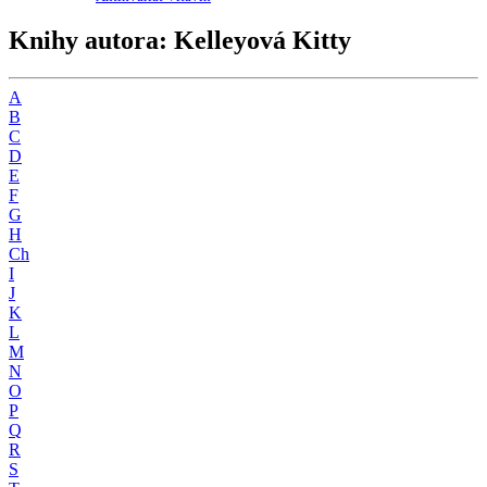
Knihy autora: Kelleyová Kitty
A
B
C
D
E
F
G
H
Ch
I
J
K
L
M
N
O
P
Q
R
S