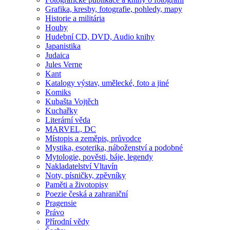
Grafika, kresby, fotografie, pohledy, mapy
Historie a militária
Houby
Hudební CD, DVD, Audio knihy
Japanistika
Judaica
Jules Verne
Kant
Katalogy výstav, umělecké, foto a jiné
Komiks
Kubašta Vojtěch
Kuchařky
Literární věda
MARVEL, DC
Místopis a zeměpis, průvodce
Mystika, esoterika, náboženství a podobné
Mytologie, pověsti, báje, legendy
Nakladatelství Vltavín
Noty, písničky, zpěvníky
Paměti a životopisy
Poezie česká a zahraniční
Pragensie
Právo
Přírodní vědy