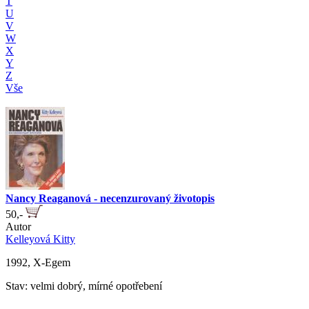
T
U
V
W
X
Y
Z
Vše
Nancy Reaganová - necenzurovaný životopis
50,-
Autor
Kelleyová Kitty
1992, X-Egem
Stav: velmi dobrý, mírné opotřebení