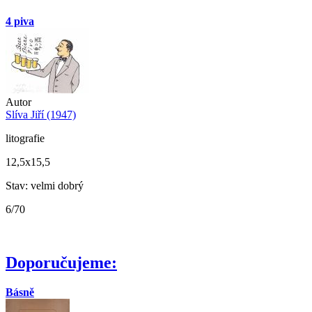
4 piva
Autor
Slíva Jiří (1947)
litografie
12,5x15,5
Stav: velmi dobrý
6/70
Doporučujeme:
Básně