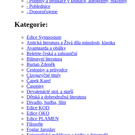
- Podpisy a dedikace v knihách, autogramy, rukopisy
- Pohlednice
- Doporučujeme
Kategorie:
Edice Symposium
Antická literatura a Živá díla minulosti, klasika
Avantgarda a obálky
Beletrie česká a zahraniční
Bilingvní literatura
Burian Zdeněk
Cestopisy a průvodce
Cizojazyčné tituly
Čapek Karel
Časopisy
Devatenácté stol. a starší
Dětská a dobrodružná literatura
Divadlo, hudba, film
Edice KOD
Edice OKO
Edice PLAMEN
Filosofie
Foglar Jaroslav
Fotografické publikace a knihy o fotografii