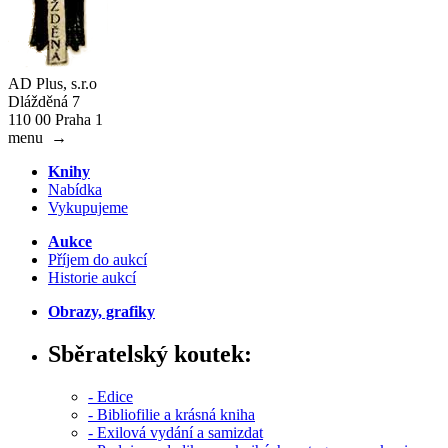
AD Plus, s.r.o
Dlážděná 7
110 00 Praha 1
menu
→
Knihy
Nabídka
Vykupujeme
Aukce
Příjem do aukcí
Historie aukcí
Obrazy, grafiky
Sběratelský koutek:
- Edice
- Bibliofilie a krásná kniha
- Exilová vydání a samizdat