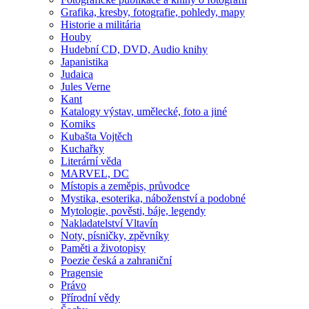
Grafika, kresby, fotografie, pohledy, mapy
Historie a militária
Houby
Hudební CD, DVD, Audio knihy
Japanistika
Judaica
Jules Verne
Kant
Katalogy výstav, umělecké, foto a jiné
Komiks
Kubašta Vojtěch
Kuchařky
Literární věda
MARVEL, DC
Místopis a zeměpis, průvodce
Mystika, esoterika, náboženství a podobné
Mytologie, pověsti, báje, legendy
Nakladatelství Vltavín
Noty, písničky, zpěvníky
Paměti a životopisy
Poezie česká a zahraniční
Pragensie
Právo
Přírodní vědy