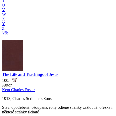
T
U
V
W
X
Y
Z
Vše
The Life and Teachings of Jesus
100,-
Autor
Kent Charles Foster
1913, Charles Scribner´s Sons
Stav: opotřebená, ošoupaná, rohy odřené stránky zažloutlé, ořezka i
některé stránky flekaté