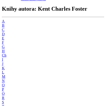
Knihy autora: Kent Charles Foster
A
B
C
D
E
F
G
H
Ch
I
J
K
L
M
N
O
P
Q
R
S