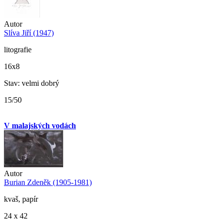
Autor
Slíva Jiří (1947)
litografie
16x8
Stav: velmi dobrý
15/50
V malajských vodách
Autor
Burian Zdeněk (1905-1981)
kvaš, papír
24 x 42