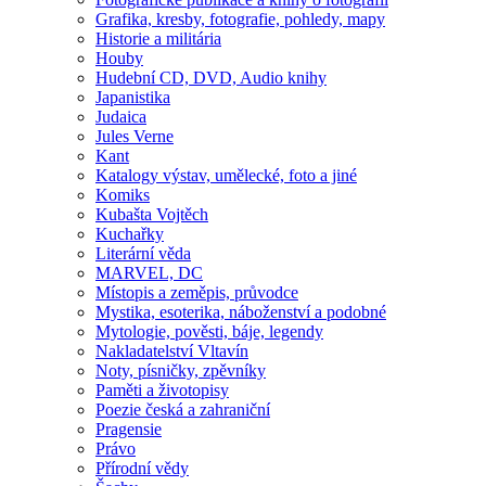
Grafika, kresby, fotografie, pohledy, mapy
Historie a militária
Houby
Hudební CD, DVD, Audio knihy
Japanistika
Judaica
Jules Verne
Kant
Katalogy výstav, umělecké, foto a jiné
Komiks
Kubašta Vojtěch
Kuchařky
Literární věda
MARVEL, DC
Místopis a zeměpis, průvodce
Mystika, esoterika, náboženství a podobné
Mytologie, pověsti, báje, legendy
Nakladatelství Vltavín
Noty, písničky, zpěvníky
Paměti a životopisy
Poezie česká a zahraniční
Pragensie
Právo
Přírodní vědy