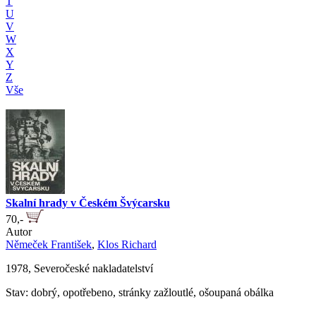
T
U
V
W
X
Y
Z
Vše
Skalní hrady v Českém Švýcarsku
70,-
Autor
Němeček František
,
Klos Richard
1978, Severočeské nakladatelství
Stav: dobrý, opotřebeno, stránky zažloutlé, ošoupaná obálka