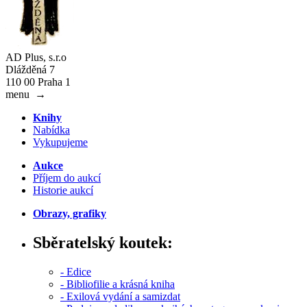
AD Plus, s.r.o
Dlážděná 7
110 00 Praha 1
menu
→
Knihy
Nabídka
Vykupujeme
Aukce
Příjem do aukcí
Historie aukcí
Obrazy, grafiky
Sběratelský koutek:
- Edice
- Bibliofilie a krásná kniha
- Exilová vydání a samizdat