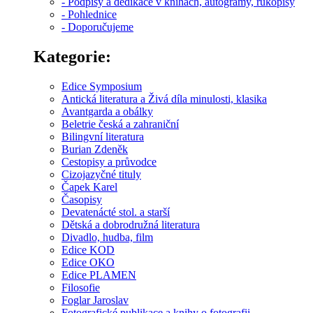
- Podpisy a dedikace v knihách, autogramy, rukopisy
- Pohlednice
- Doporučujeme
Kategorie:
Edice Symposium
Antická literatura a Živá díla minulosti, klasika
Avantgarda a obálky
Beletrie česká a zahraniční
Bilingvní literatura
Burian Zdeněk
Cestopisy a průvodce
Cizojazyčné tituly
Čapek Karel
Časopisy
Devatenácté stol. a starší
Dětská a dobrodružná literatura
Divadlo, hudba, film
Edice KOD
Edice OKO
Edice PLAMEN
Filosofie
Foglar Jaroslav
Fotografické publikace a knihy o fotografii