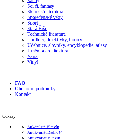
Šachy
Sci-fi, fantasy
Skautská literatura
Společenské vědy
Sport
Stará Říše
Technická literatura
Thrillery, detektivky, horory
Učebnice, slovníky, encyklopedie, atlasy
Umění a architektura
Varia
Vinyl
FAQ
Obchodní podmínky
Kontakt
Odkazy:
Aukční síň Vltavín
Antikvariát Radhošť
Antikvariát Vltavín