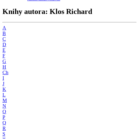
Knihy autora: Klos Richard
A
B
C
D
E
F
G
H
Ch
I
J
K
L
M
N
O
P
Q
R
S