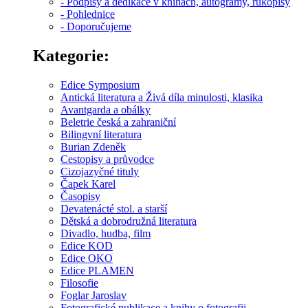
- Podpisy a dedikace v knihách, autogramy, rukopisy
- Pohlednice
- Doporučujeme
Kategorie:
Edice Symposium
Antická literatura a Živá díla minulosti, klasika
Avantgarda a obálky
Beletrie česká a zahraniční
Bilingvní literatura
Burian Zdeněk
Cestopisy a průvodce
Cizojazyčné tituly
Čapek Karel
Časopisy
Devatenácté stol. a starší
Dětská a dobrodružná literatura
Divadlo, hudba, film
Edice KOD
Edice OKO
Edice PLAMEN
Filosofie
Foglar Jaroslav
Fotografické publikace a knihy o fotografii