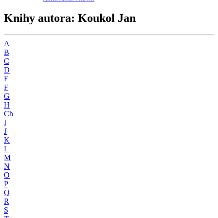
Knihy autora: Koukol Jan
A
B
C
D
E
F
G
H
Ch
I
J
K
L
M
N
O
P
Q
R
S