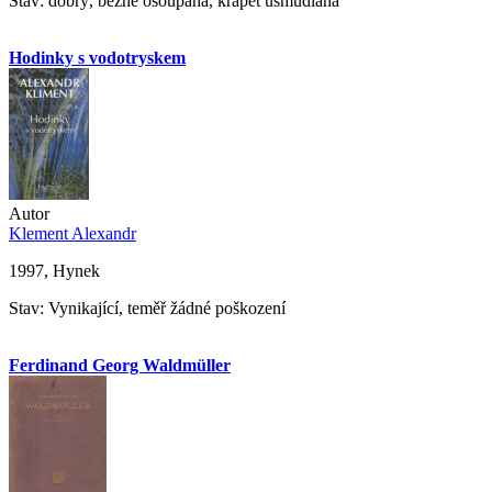
Stav: dobrý, běžně ošoupaná, krapet ušmudlaná
Hodinky s vodotryskem
Autor
Klement Alexandr
1997, Hynek
Stav: Vynikající, teměř žádné poškození
Ferdinand Georg Waldmüller