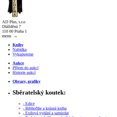
AD Plus, s.r.o
Dlážděná 7
110 00 Praha 1
menu
→
Knihy
Nabídka
Vykupujeme
Aukce
Příjem do aukcí
Historie aukcí
Obrazy, grafiky
Sběratelský koutek:
- Edice
- Bibliofilie a krásná kniha
- Exilová vydání a samizdat