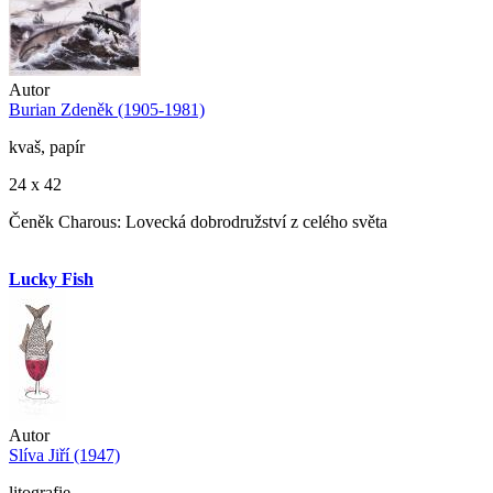
Autor
Burian Zdeněk (1905-1981)
kvaš, papír
24 x 42
Čeněk Charous: Lovecká dobrodružství z celého světa
Lucky Fish
Autor
Slíva Jiří (1947)
litografie