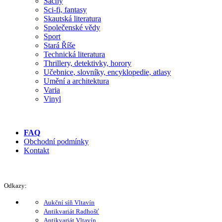
Šachy
Sci-fi, fantasy
Skautská literatura
Společenské vědy
Sport
Stará Říše
Technická literatura
Thrillery, detektivky, horory
Učebnice, slovníky, encyklopedie, atlasy
Umění a architektura
Varia
Vinyl
FAQ
Obchodní podmínky
Kontakt
Odkazy:
Aukční síň Vltavín
Antikvariát Radhošť
Antikvariát Vltavín