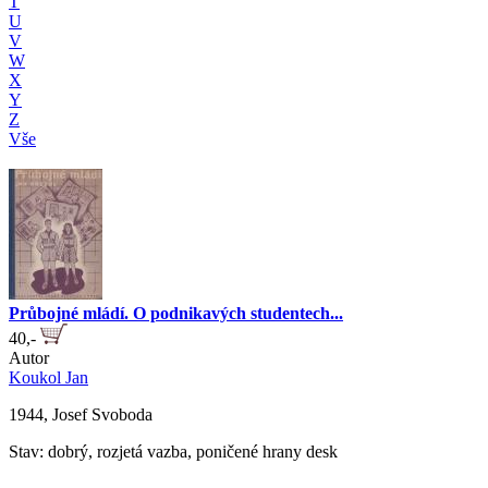
T
U
V
W
X
Y
Z
Vše
Průbojné mládí. O podnikavých studentech...
40,-
Autor
Koukol Jan
1944, Josef Svoboda
Stav: dobrý, rozjetá vazba, poničené hrany desk