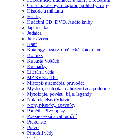
Grafika, kresby, fotografie, pohledy, mapy
Historie a militária
Houby
Hudební CD, DVD, Audio knihy
Japanistika
Judaica
Jules Verne
Kant
Katalogy výstav, umělecké, foto a jiné
Komiks
Kubašta Vojtěch
Kuchařky
Literární věda
MARVEL, DC
Místopis a zeměpis, průvodce
Mystika, esoterika, náboženství a podobné
Mytologie, pověsti, báje, legendy
Nakladatelství Vltavín
Noty, písničky, zpěvníky
Paměti a životopisy
Poezie česká a zahraniční
Pragensie
Právo
Přírodní vědy