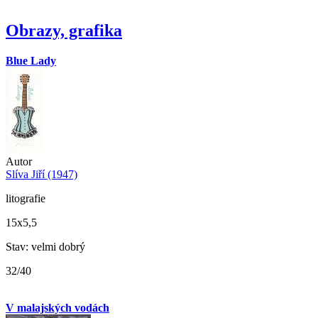
Obrazy, grafika
Blue Lady
Autor
Slíva Jiří (1947)
litografie
15x5,5
Stav: velmi dobrý
32/40
V malajských vodách