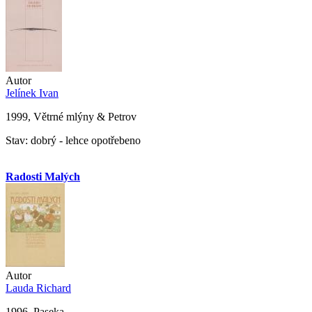
Autor
Jelínek Ivan
1999, Větrné mlýny & Petrov
Stav: dobrý - lehce opotřebeno
Radosti Malých
Autor
Lauda Richard
1996, Paseka