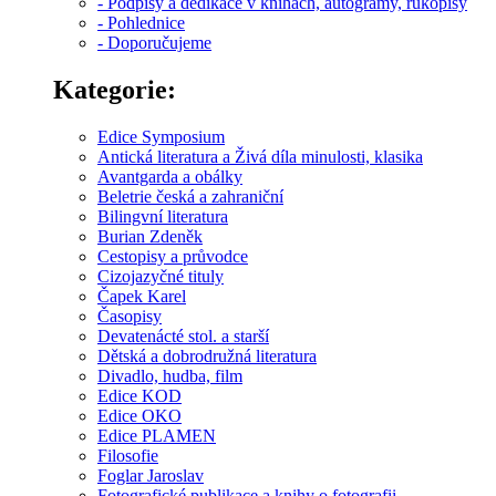
- Podpisy a dedikace v knihách, autogramy, rukopisy
- Pohlednice
- Doporučujeme
Kategorie:
Edice Symposium
Antická literatura a Živá díla minulosti, klasika
Avantgarda a obálky
Beletrie česká a zahraniční
Bilingvní literatura
Burian Zdeněk
Cestopisy a průvodce
Cizojazyčné tituly
Čapek Karel
Časopisy
Devatenácté stol. a starší
Dětská a dobrodružná literatura
Divadlo, hudba, film
Edice KOD
Edice OKO
Edice PLAMEN
Filosofie
Foglar Jaroslav
Fotografické publikace a knihy o fotografii