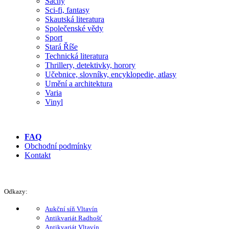
Šachy
Sci-fi, fantasy
Skautská literatura
Společenské vědy
Sport
Stará Říše
Technická literatura
Thrillery, detektivky, horory
Učebnice, slovníky, encyklopedie, atlasy
Umění a architektura
Varia
Vinyl
FAQ
Obchodní podmínky
Kontakt
Odkazy:
Aukční síň Vltavín
Antikvariát Radhošť
Antikvariát Vltavín