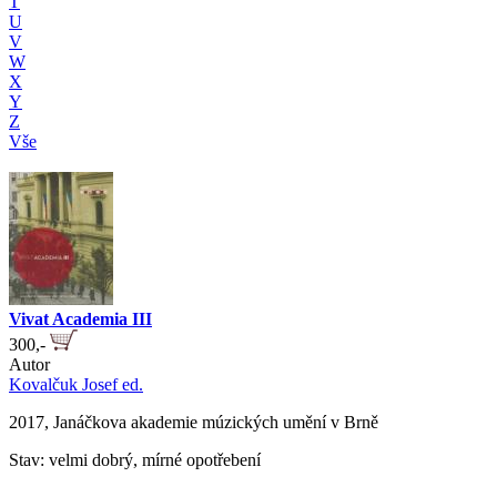
T
U
V
W
X
Y
Z
Vše
Vivat Academia III
300,-
Autor
Kovalčuk Josef ed.
2017, Janáčkova akademie múzických umění v Brně
Stav: velmi dobrý, mírné opotřebení