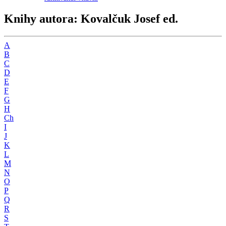
Knihy autora: Kovalčuk Josef ed.
A
B
C
D
E
F
G
H
Ch
I
J
K
L
M
N
O
P
Q
R
S