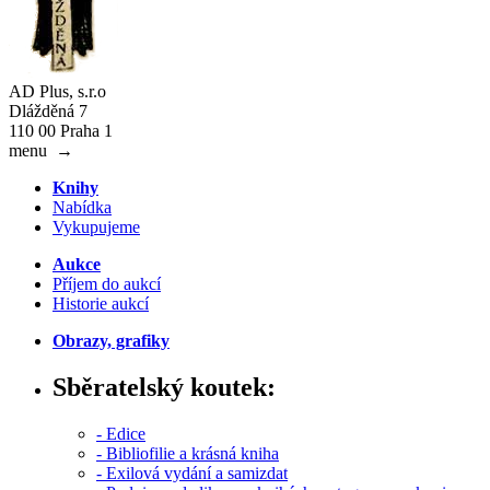
AD Plus, s.r.o
Dlážděná 7
110 00 Praha 1
menu
→
Knihy
Nabídka
Vykupujeme
Aukce
Příjem do aukcí
Historie aukcí
Obrazy, grafiky
Sběratelský koutek:
- Edice
- Bibliofilie a krásná kniha
- Exilová vydání a samizdat