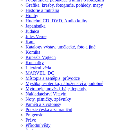
Grafika, kresby, fotografie, pohledy, mapy
Historie a militária
Houby
Hudební CD, DVD, Audio knihy
Japanistika
Judaica
Jules Verne
Kant
Katalogy výstav, umělecké, foto a jiné
Komiks
Kubašta Vojtěch
Kuchařky
Literární věda
MARVEL, DC
Místopis a zeměpis, průvodce
Mystika, esoterika, náboženství a podobné
Mytologie, pověsti, báje, legendy
Nakladatelství Vltavín
Noty, písničky, zpěvníky
Paměti a životopisy
Poezie česká a zahraniční
Pragensie
Právo
Přírodní vědy