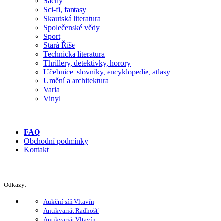
Šachy
Sci-fi, fantasy
Skautská literatura
Společenské vědy
Sport
Stará Říše
Technická literatura
Thrillery, detektivky, horory
Učebnice, slovníky, encyklopedie, atlasy
Umění a architektura
Varia
Vinyl
FAQ
Obchodní podmínky
Kontakt
Odkazy:
Aukční síň Vltavín
Antikvariát Radhošť
Antikvariát Vltavín