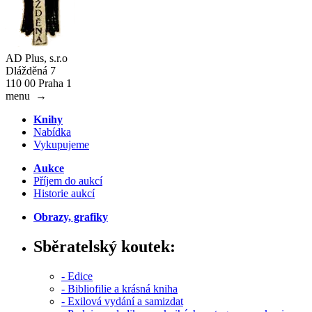
AD Plus, s.r.o
Dlážděná 7
110 00 Praha 1
menu
→
Knihy
Nabídka
Vykupujeme
Aukce
Příjem do aukcí
Historie aukcí
Obrazy, grafiky
Sběratelský koutek:
- Edice
- Bibliofilie a krásná kniha
- Exilová vydání a samizdat