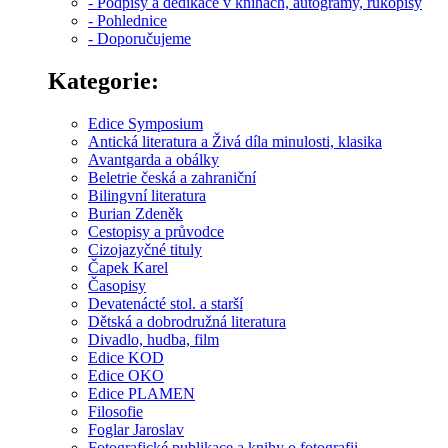
- Podpisy a dedikace v knihách, autogramy, rukopisy
- Pohlednice
- Doporučujeme
Kategorie:
Edice Symposium
Antická literatura a Živá díla minulosti, klasika
Avantgarda a obálky
Beletrie česká a zahraniční
Bilingvní literatura
Burian Zdeněk
Cestopisy a průvodce
Cizojazyčné tituly
Čapek Karel
Časopisy
Devatenácté stol. a starší
Dětská a dobrodružná literatura
Divadlo, hudba, film
Edice KOD
Edice OKO
Edice PLAMEN
Filosofie
Foglar Jaroslav
Fotografické publikace a knihy o fotografii