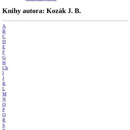
Knihy autora: Kozák J. B.
A
B
C
D
E
F
G
H
Ch
I
J
K
L
M
N
O
P
Q
R
S