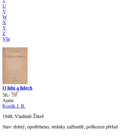
T
U
V
W
X
Y
Z
Vše
O lidu a lidech
50,-
Autor
Kozák J. B.
1948, Vladimír Žikeš
Stav: dobrý, opotřebeno, stránky zažloutlé, poškozen přebal