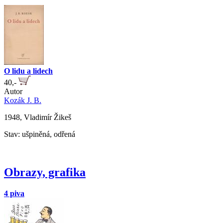
O lidu a lidech
40,-
Autor
Kozák J. B.
1948, Vladimír Žikeš
Stav: ušpiněná, odřená
Obrazy, grafika
4 piva