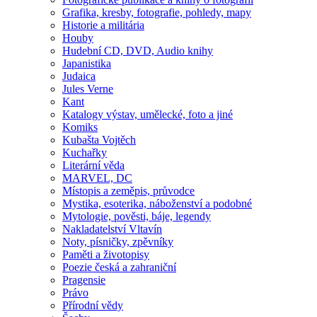
Grafika, kresby, fotografie, pohledy, mapy
Historie a militária
Houby
Hudební CD, DVD, Audio knihy
Japanistika
Judaica
Jules Verne
Kant
Katalogy výstav, umělecké, foto a jiné
Komiks
Kubašta Vojtěch
Kuchařky
Literární věda
MARVEL, DC
Místopis a zeměpis, průvodce
Mystika, esoterika, náboženství a podobné
Mytologie, pověsti, báje, legendy
Nakladatelství Vltavín
Noty, písničky, zpěvníky
Paměti a životopisy
Poezie česká a zahraniční
Pragensie
Právo
Přírodní vědy