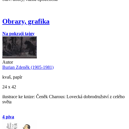
Obrazy, grafika
Na pokraji tajgy
Autor
Burian Zdeněk (1905-1981)
kvaš, papír
24 x 42
ilustrace ke knize: Čeněk Charous: Lovecká dobrodružství z celého
světa
4 piva