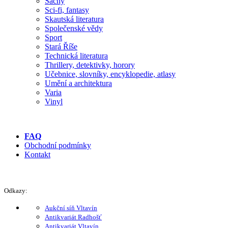
Šachy
Sci-fi, fantasy
Skautská literatura
Společenské vědy
Sport
Stará Říše
Technická literatura
Thrillery, detektivky, horory
Učebnice, slovníky, encyklopedie, atlasy
Umění a architektura
Varia
Vinyl
FAQ
Obchodní podmínky
Kontakt
Odkazy:
Aukční síň Vltavín
Antikvariát Radhošť
Antikvariát Vltavín