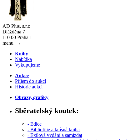
AD Plus, s.r.o
Dlážděná 7
110 00 Praha 1
menu
→
Knihy
Nabídka
Vykupujeme
Aukce
Příjem do aukcí
Historie aukcí
Obrazy, grafiky
Sběratelský koutek:
- Edice
- Bibliofilie a krásná kniha
- Exilová vydání a samizdat