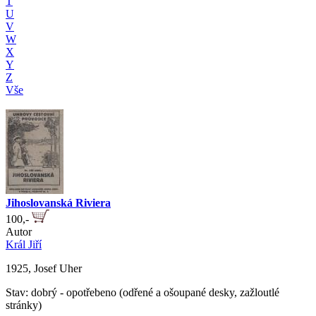
T
U
V
W
X
Y
Z
Vše
Jihoslovanská Riviera
100,-
Autor
Král Jiří
1925, Josef Uher
Stav: dobrý - opotřebeno (odřené a ošoupané desky, zažloutlé
stránky)