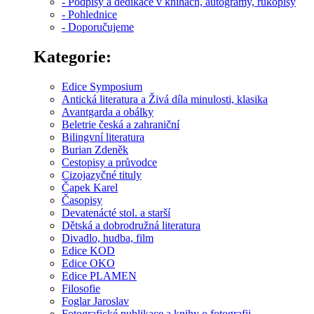
- Podpisy a dedikace v knihách, autogramy, rukopisy
- Pohlednice
- Doporučujeme
Kategorie:
Edice Symposium
Antická literatura a Živá díla minulosti, klasika
Avantgarda a obálky
Beletrie česká a zahraniční
Bilingvní literatura
Burian Zdeněk
Cestopisy a průvodce
Cizojazyčné tituly
Čapek Karel
Časopisy
Devatenácté stol. a starší
Dětská a dobrodružná literatura
Divadlo, hudba, film
Edice KOD
Edice OKO
Edice PLAMEN
Filosofie
Foglar Jaroslav
Fotografické publikace a knihy o fotografii