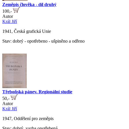
Zeměpis člověka - díl druhý
100,-
Autor
Král Jiří
1941, Česká grafická Unie
Stav: dobrý - opotřebeno - ušpiněno a odřeno
Třeboňská pánev. Regionální studie
50,-
Autor
Král Jiří
1947, Oddělení pro zeměpis
Stav: dobrý, vazba opotřebená