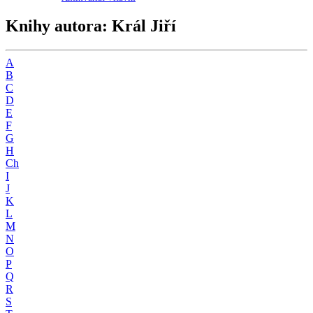
Knihy autora: Král Jiří
A
B
C
D
E
F
G
H
Ch
I
J
K
L
M
N
O
P
Q
R
S