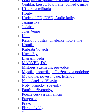
Grafika, kresby, fotografie, pohledy, mapy
Historie a militária
Houby
Hudební CD, DVD, Audio knihy
Japanistika
Judaica
Jules Verne
Kant
Katalogy výstav, umělecké, foto a jiné
Komiks
Kubašta Vojtěch
Kuchařky
Literární věda
MARVEL, DC
Místopis a zeměpis, průvodce
Mystika, esoterika, náboženství a podobné
Mytologie, pověsti, báje, legendy
Nakladatelství Vltavín
Noty, písničky, zpěvníky
Paměti a životopisy
Poezie česká a zahraniční
Pragensie
Právo
Přírodní vědy