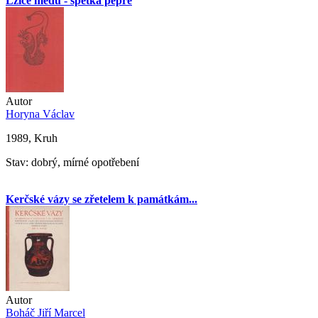
Lžíce medu - špetka pepře
Autor
Horyna Václav
1989, Kruh
Stav: dobrý, mírné opotřebení
Kerčské vázy se zřetelem k památkám...
Autor
Boháč Jiří Marcel