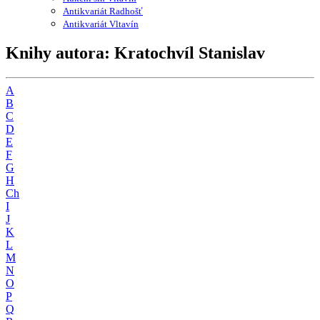
Antikvariát Radhošť
Antikvariát Vltavín
Knihy autora: Kratochvíl Stanislav
A
B
C
D
E
F
G
H
Ch
I
J
K
L
M
N
O
P
Q