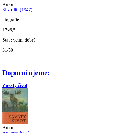
Autor
Slíva Jiří (1947)
litografie
17x6,5
Stav: velmi dobrý
31/50
Doporučujeme:
Zavátý život
Autor
Augusta Josef