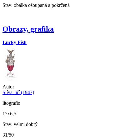
Stav: obálka ošoupaná a pokrčená
Obrazy, grafika
Lucky Fish
Autor
Slíva Jiří (1947)
litografie
17x6,5
Stav: velmi dobrý
31/50