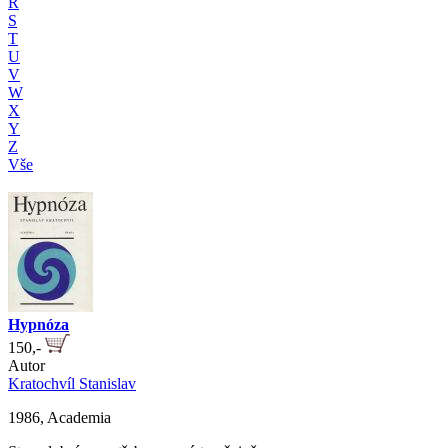
R
S
T
U
V
W
X
Y
Z
Vše
Hypnóza
150,-
Autor
Kratochvíl Stanislav
1986, Academia