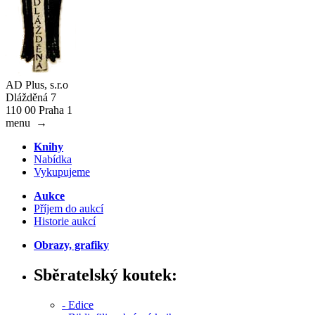
AD Plus, s.r.o
Dlážděná 7
110 00 Praha 1
menu
→
Knihy
Nabídka
Vykupujeme
Aukce
Příjem do aukcí
Historie aukcí
Obrazy, grafiky
Sběratelský koutek:
- Edice