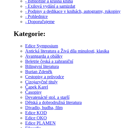
- Bibliofilie a krásná kniha
- Exilová vydání a samizdat
- Podpisy a dedikace v knihách, autogramy, rukopisy
- Pohlednice
- Doporučujeme
Kategorie:
Edice Symposium
Antická literatura a Živá díla minulosti, klasika
Avantgarda a obálky
Beletrie česká a zahraniční
Bilingvní literatura
Burian Zdeněk
Cestopisy a průvodce
Cizojazyčné tituly
Čapek Karel
Časopisy
Devatenácté stol. a starší
Dětská a dobrodružná literatura
Divadlo, hudba, film
Edice KOD
Edice OKO
Edice PLAMEN