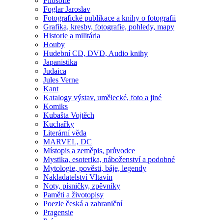
Filosofie
Foglar Jaroslav
Fotografické publikace a knihy o fotografii
Grafika, kresby, fotografie, pohledy, mapy
Historie a militária
Houby
Hudební CD, DVD, Audio knihy
Japanistika
Judaica
Jules Verne
Kant
Katalogy výstav, umělecké, foto a jiné
Komiks
Kubašta Vojtěch
Kuchařky
Literární věda
MARVEL, DC
Místopis a zeměpis, průvodce
Mystika, esoterika, náboženství a podobné
Mytologie, pověsti, báje, legendy
Nakladatelství Vltavín
Noty, písničky, zpěvníky
Paměti a životopisy
Poezie česká a zahraniční
Pragensie