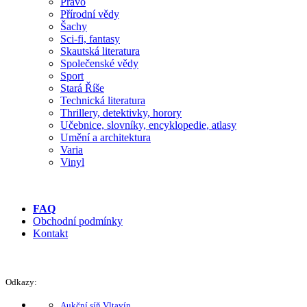
Právo
Přírodní vědy
Šachy
Sci-fi, fantasy
Skautská literatura
Společenské vědy
Sport
Stará Říše
Technická literatura
Thrillery, detektivky, horory
Učebnice, slovníky, encyklopedie, atlasy
Umění a architektura
Varia
Vinyl
FAQ
Obchodní podmínky
Kontakt
Odkazy:
Aukční síň Vltavín