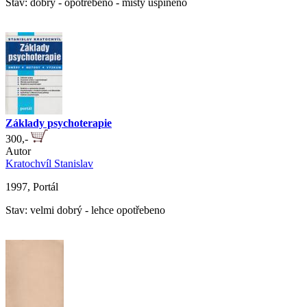
Stav: dobrý - opotřebeno - místy ušpiněno
Základy psychoterapie
300,-
Autor
Kratochvíl Stanislav
1997, Portál
Stav: velmi dobrý - lehce opotřebeno