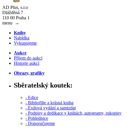
AD Plus, s.r.o
Dlážděná 7
110 00 Praha 1
menu
→
Knihy
Nabídka
Vykupujeme
Aukce
Příjem do aukcí
Historie aukcí
Obrazy, grafiky
Sběratelský koutek:
- Edice
- Bibliofilie a krásná kniha
- Exilová vydání a samizdat
- Podpisy a dedikace v knihách, autogramy, rukopisy
- Pohlednice
- Doporučujeme