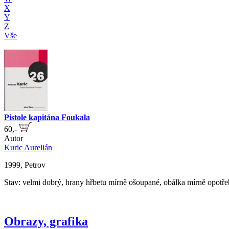
X
Y
Z
Vše
Pistole kapitána Foukala
60,-
Autor
Kuric Aurelián
1999, Petrov
Stav: velmi dobrý, hrany hřbetu mírně ošoupané, obálka mírně opotř
Obrazy, grafika