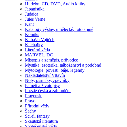
Hudební CD, DVD, Audio knihy
Japanistika
Judaica
Jules Verne
Kant
Katalogy výstav, umělecké, foto a jiné
Komiks
Kubašta Vojtěch
Kuchařky
Literární věda
MARVEL, DC
Místopis a zeměpis, průvodce
Mystika, esoterika, náboženství a podobné
Mytologie, pověsti, báje, legendy
Nakladatelství Vltavín
Noty, písničky, zpěvníky
Paměti a životopisy
Poezie česká a zahraniční
Pragensie
Právo
Přírodní vědy
Šachy
Sci-fi, fantasy
Skautská literatura
Společenské vědy