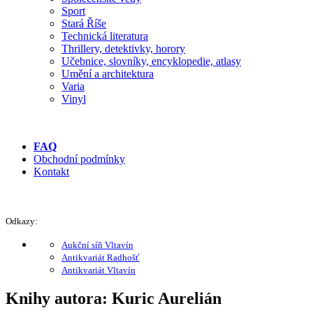
Sport
Stará Říše
Technická literatura
Thrillery, detektivky, horory
Učebnice, slovníky, encyklopedie, atlasy
Umění a architektura
Varia
Vinyl
FAQ
Obchodní podmínky
Kontakt
Odkazy:
Aukční síň Vltavín
Antikvariát Radhošť
Antikvariát Vltavín
Knihy autora: Kuric Aurelián