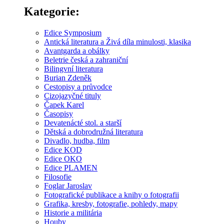
Kategorie:
Edice Symposium
Antická literatura a Živá díla minulosti, klasika
Avantgarda a obálky
Beletrie česká a zahraniční
Bilingvní literatura
Burian Zdeněk
Cestopisy a průvodce
Cizojazyčné tituly
Čapek Karel
Časopisy
Devatenácté stol. a starší
Dětská a dobrodružná literatura
Divadlo, hudba, film
Edice KOD
Edice OKO
Edice PLAMEN
Filosofie
Foglar Jaroslav
Fotografické publikace a knihy o fotografii
Grafika, kresby, fotografie, pohledy, mapy
Historie a militária
Houby