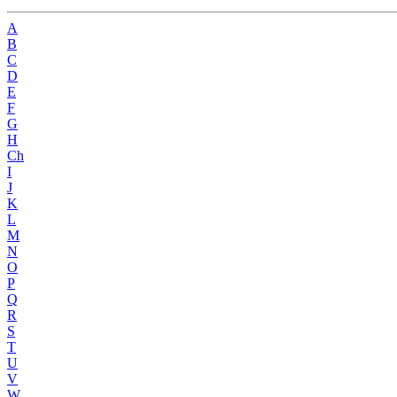
A
B
C
D
E
F
G
H
Ch
I
J
K
L
M
N
O
P
Q
R
S
T
U
V
W