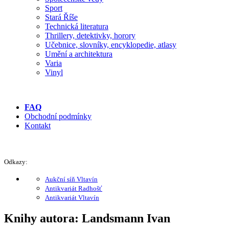
Sport
Stará Říše
Technická literatura
Thrillery, detektivky, horory
Učebnice, slovníky, encyklopedie, atlasy
Umění a architektura
Varia
Vinyl
FAQ
Obchodní podmínky
Kontakt
Odkazy:
Aukční síň Vltavín
Antikvariát Radhošť
Antikvariát Vltavín
Knihy autora: Landsmann Ivan