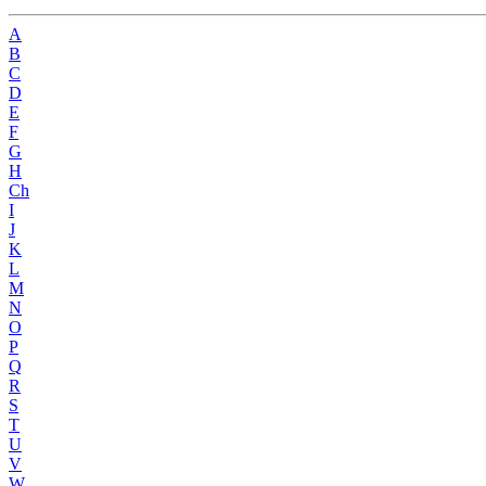
A
B
C
D
E
F
G
H
Ch
I
J
K
L
M
N
O
P
Q
R
S
T
U
V
W