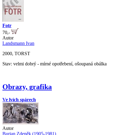
Fotr
70,-
Autor
Landsmann Ivan
2000, TORST
Stav: velmi dobrý - mírné opotřebení, ošoupaná obálka
Obrazy, grafika
Ve lvích spárech
Autor
Burian Zdeněk (1905-1981)