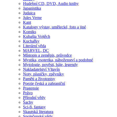
Hudební CD, DVD, Audio knihy
Japanistika
Judaica
Jules Verne
Kant
Katalogy výstav, umělecké, foto a jiné
Komiks
Kubašta Vojtěch
Kuchařky
Literární věda
MARVEL, DC
Místopis a zeměpis, průvodce
Mystika, esoterika, náboženství a podobné
Mytologie, pověsti, báje, legendy
Nakladatelství Vltavín
Noty, písničky, zpěvníky
Paměti a životopisy
Poezie česká a zahraniční
Pragensie
Právo
Přírodní vědy
Šachy
Sci-fi, fantasy
Skautská literatura
Společenské vědy