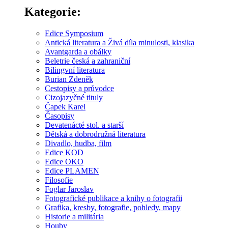
Kategorie:
Edice Symposium
Antická literatura a Živá díla minulosti, klasika
Avantgarda a obálky
Beletrie česká a zahraniční
Bilingvní literatura
Burian Zdeněk
Cestopisy a průvodce
Cizojazyčné tituly
Čapek Karel
Časopisy
Devatenácté stol. a starší
Dětská a dobrodružná literatura
Divadlo, hudba, film
Edice KOD
Edice OKO
Edice PLAMEN
Filosofie
Foglar Jaroslav
Fotografické publikace a knihy o fotografii
Grafika, kresby, fotografie, pohledy, mapy
Historie a militária
Houby