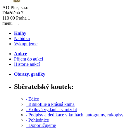
AD Plus, s.r.o
Dlážděná 7
110 00 Praha 1
menu
→
Knihy
Nabídka
Vykupujeme
Aukce
Příjem do aukcí
Historie aukcí
Obrazy, grafiky
Sběratelský koutek:
- Edice
- Bibliofilie a krásná kniha
- Exilová vydání a samizdat
- Podpisy a dedikace v knihách, autogramy, rukopisy
- Pohlednice
- Doporučujeme