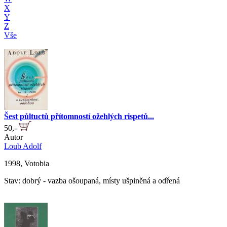
X
Y
Z
Vše
Šest půltuctů přítomností ožehlých rispetů...
50,-
Autor
Loub Adolf
1998, Votobia
Stav: dobrý - vazba ošoupaná, místy ušpiněná a odřená