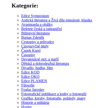
Kategorie:
Edice Symposium
Antická literatura a Živá díla minulosti, klasika
Avantgarda a obálky
Beletrie česká a zahraniční
Bilingvní literatura
Burian Zdeněk
Cestopisy a průvodce
Cizojazyčné tituly
Čapek Karel
Časopisy
Devatenácté stol. a starší
Dětská a dobrodružná literatura
Divadlo, hudba, film
Edice KOD
Edice OKO
Edice PLAMEN
Filosofie
Foglar Jaroslav
Fotografické publikace a knihy o fotografii
Grafika, kresby, fotografie, pohledy, mapy
Historie a militária
Houby