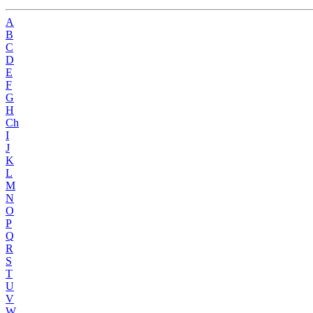
A
B
C
D
E
F
G
H
Ch
I
J
K
L
M
N
O
P
Q
R
S
T
U
V
W