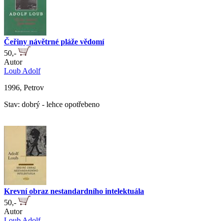
Čeřiny návětrné pláže vědomí
50,-
Autor
Loub Adolf
1996, Petrov
Stav: dobrý - lehce opotřebeno
Krevní obraz nestandardního intelektuála
50,-
Autor
Loub Adolf