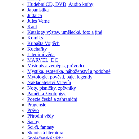
Hudební CD, DVD, Audio knihy
Japanistika
Judaica
Jules Verne
Kant
Katalogy výstav, umělecké, foto a jiné
Komiks
Kubašta Vojtěch
Kuchařky
Literární věda
MARVEL, DC
Místopis a zeměpis, průvodce
Mystika, esoterika, náboženství a podobné
Mytologie, pověsti, báje, legendy
Nakladatelství Vltavín
Noty, písničky, zpěvníky
Paměti a životopisy
Poezie česká a zahraniční
Pragensie
Právo
Přírodní vědy
Šachy
Sci-fi, fantasy
Skautská literatura
Společenské vědy