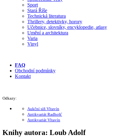
Sport
Stará Říše
Technická literatura
Thrillery, detektivky, horory
Učebnice, slovníky, encyklopedie, atlasy
Umění a architektura
Varia
Vinyl
FAQ
Obchodní podmínky
Kontakt
Odkazy:
Aukční síň Vltavín
Antikvariát Radhošť
Antikvariát Vltavín
Knihy autora: Loub Adolf