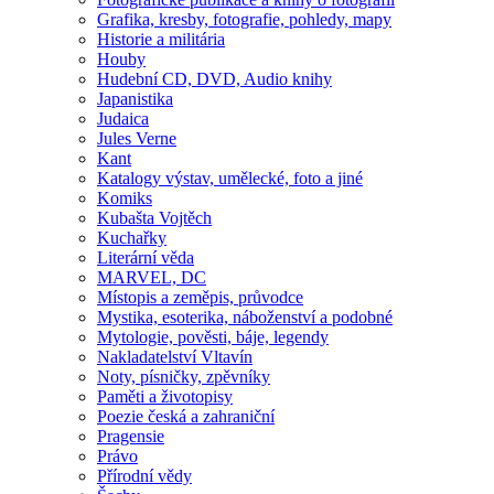
Grafika, kresby, fotografie, pohledy, mapy
Historie a militária
Houby
Hudební CD, DVD, Audio knihy
Japanistika
Judaica
Jules Verne
Kant
Katalogy výstav, umělecké, foto a jiné
Komiks
Kubašta Vojtěch
Kuchařky
Literární věda
MARVEL, DC
Místopis a zeměpis, průvodce
Mystika, esoterika, náboženství a podobné
Mytologie, pověsti, báje, legendy
Nakladatelství Vltavín
Noty, písničky, zpěvníky
Paměti a životopisy
Poezie česká a zahraniční
Pragensie
Právo
Přírodní vědy