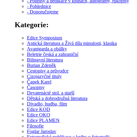
- Podpisy a dedikace v knihách, autogramy, rukopisy
- Pohlednice
- Doporučujeme
Kategorie:
Edice Symposium
Antická literatura a Živá díla minulosti, klasika
Avantgarda a obálky
Beletrie česká a zahraniční
Bilingvní literatura
Burian Zdeněk
Cestopisy a průvodce
Cizojazyčné tituly
Čapek Karel
Časopisy
Devatenácté stol. a starší
Dětská a dobrodružná literatura
Divadlo, hudba, film
Edice KOD
Edice OKO
Edice PLAMEN
Filosofie
Foglar Jaroslav
Fotografické publikace a knihy o fotografii