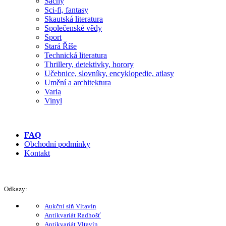
Šachy
Sci-fi, fantasy
Skautská literatura
Společenské vědy
Sport
Stará Říše
Technická literatura
Thrillery, detektivky, horory
Učebnice, slovníky, encyklopedie, atlasy
Umění a architektura
Varia
Vinyl
FAQ
Obchodní podmínky
Kontakt
Odkazy:
Aukční síň Vltavín
Antikvariát Radhošť
Antikvariát Vltavín