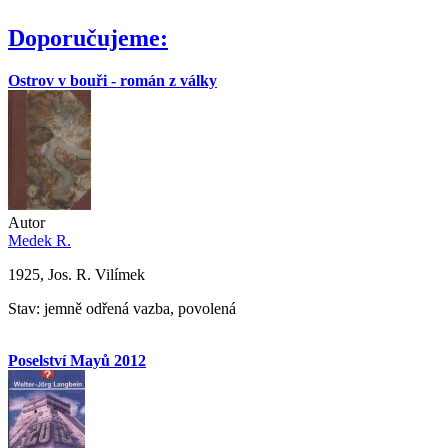
Doporučujeme:
Ostrov v bouři - román z války
Autor
Medek R.
1925, Jos. R. Vilímek
Stav: jemně odřená vazba, povolená
Poselství Mayů 2012