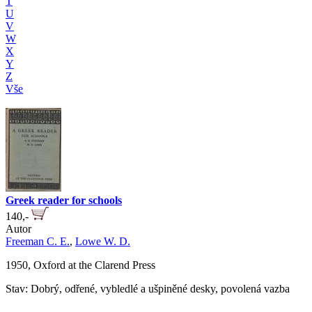
T
U
V
W
X
Y
Z
Vše
Greek reader for schools
140,-
Autor
Freeman C. E.
,
Lowe W. D.
1950, Oxford at the Clarend Press
Stav: Dobrý, odřené, vybledlé a ušpiněné desky, povolená vazba