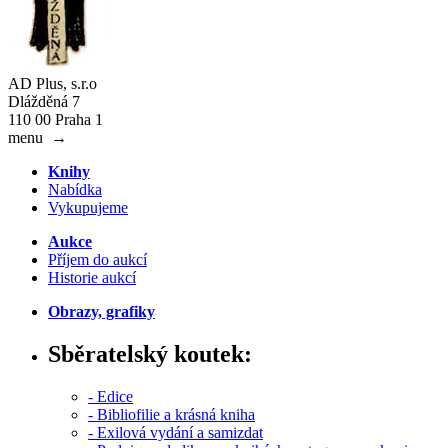
AD Plus, s.r.o
Dlážděná 7
110 00 Praha 1
menu
→
Knihy
Nabídka
Vykupujeme
Aukce
Příjem do aukcí
Historie aukcí
Obrazy, grafiky
Sběratelský koutek:
- Edice
- Bibliofilie a krásná kniha
- Exilová vydání a samizdat