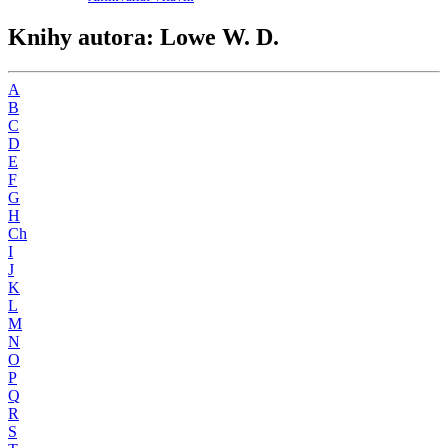
Knihy autora: Lowe W. D.
A
B
C
D
E
F
G
H
Ch
I
J
K
L
M
N
O
P
Q
R
S