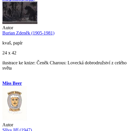
Autor
Burian Zdeněk (1905-1981)
kvaš, papír
24 x 42
ilustrace ke knize: Čeněk Charous: Lovecká dobrodružství z celého
světa
Miss Beer
Autor
Slíva Jiří (1947)