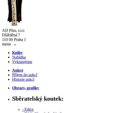
AD Plus, s.r.o
Dlážděná 7
110 00 Praha 1
menu
→
Knihy
Nabídka
Vykupujeme
Aukce
Příjem do aukcí
Historie aukcí
Obrazy, grafiky
Sběratelský koutek:
- Edice