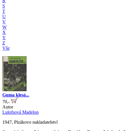
R
S
T
U
V
W
X
Y
Z
Vše
Guma klesá...
70,-
Autor
Lulofsová Madelon
1947, Plzákovo nakladatelství