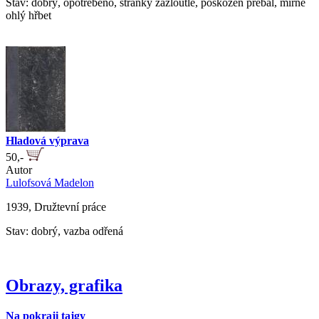
Stav: dobrý, opotřebeno, stránky zažloutlé, poškozen přebal, mírně
ohlý hřbet
Hladová výprava
50,-
Autor
Lulofsová Madelon
1939, Družtevní práce
Stav: dobrý, vazba odřená
Obrazy, grafika
Na pokraji tajgy