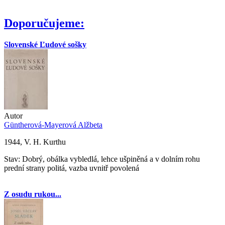
Doporučujeme:
Slovenské Ľudové sošky
Autor
Güntherová-Mayerová Alžbeta
1944, V. H. Kurthu
Stav: Dobrý, obálka vybledlá, lehce ušpiněná a v dolním rohu
prední strany politá, vazba uvnitř povolená
Z osudu rukou...