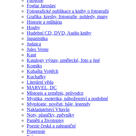
Filosofie
Foglar Jaroslav
Fotografické publikace a knihy o fotografii
Grafika, kresby, fotografie, pohledy, mapy
Historie a militária
Houby
Hudební CD, DVD, Audio knihy
Japanistika
Judaica
Jules Verne
Kant
Katalogy výstav, umělecké, foto a jiné
Komiks
Kubašta Vojtěch
Kuchařky
Literární věda
MARVEL, DC
Místopis a zeměpis, průvodce
Mystika, esoterika, náboženství a podobné
Mytologie, pověsti, báje, legendy
Nakladatelství Vltavín
Noty, písničky, zpěvníky
Paměti a životopisy
Poezie česká a zahraniční
Pragensie