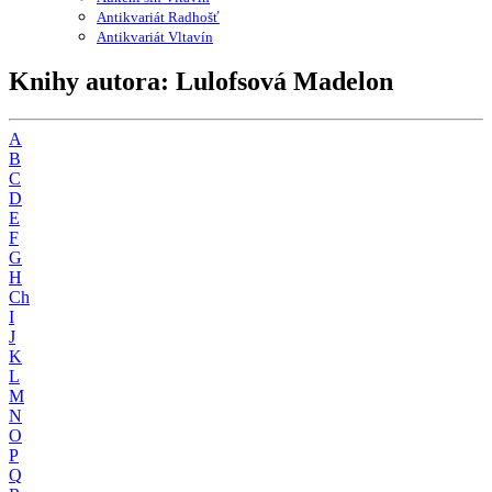
Antikvariát Radhošť
Antikvariát Vltavín
Knihy autora: Lulofsová Madelon
A
B
C
D
E
F
G
H
Ch
I
J
K
L
M
N
O
P
Q