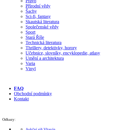
Právo
Přírodní vědy
Šachy
Sci-fi, fantasy
Skautská literatura
Společenské vědy
Sport
Stará Říše
Technická literatura
Thrillery, detektivky, horory
Učebnice, slovníky, encyklopedie, atlasy
Umění a architektura
Varia
Vinyl
FAQ
Obchodní podmínky
Kontakt
Odkazy:
Aukční síň Vltavín