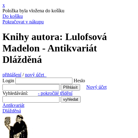
x
Položka byla vložena do košíku
Do košíku
Pokračovat v nákupu
Knihy autora: Lulofsová
Madelon - Antikvariát
Dlážděná
přihlášení
/
nový účet
Login
Heslo
Nový účet
Vyhledávání:
- pokročilé třídění
Antikvariát
Dlážděná