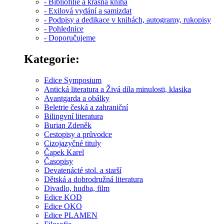
- Bibliofilie a krásná kniha
- Exilová vydání a samizdat
- Podpisy a dedikace v knihách, autogramy, rukopisy
- Pohlednice
- Doporučujeme
Kategorie:
Edice Symposium
Antická literatura a Živá díla minulosti, klasika
Avantgarda a obálky
Beletrie česká a zahraniční
Bilingvní literatura
Burian Zdeněk
Cestopisy a průvodce
Cizojazyčné tituly
Čapek Karel
Časopisy
Devatenácté stol. a starší
Dětská a dobrodružná literatura
Divadlo, hudba, film
Edice KOD
Edice OKO
Edice PLAMEN