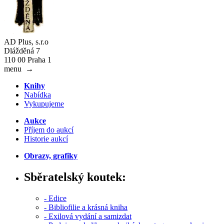
AD Plus, s.r.o
Dlážděná 7
110 00 Praha 1
menu
→
Knihy
Nabídka
Vykupujeme
Aukce
Příjem do aukcí
Historie aukcí
Obrazy, grafiky
Sběratelský koutek:
- Edice
- Bibliofilie a krásná kniha
- Exilová vydání a samizdat