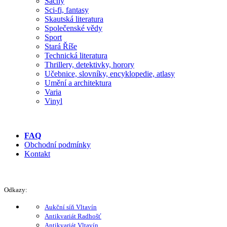
Šachy
Sci-fi, fantasy
Skautská literatura
Společenské vědy
Sport
Stará Říše
Technická literatura
Thrillery, detektivky, horory
Učebnice, slovníky, encyklopedie, atlasy
Umění a architektura
Varia
Vinyl
FAQ
Obchodní podmínky
Kontakt
Odkazy:
Aukční síň Vltavín
Antikvariát Radhošť
Antikvariát Vltavín