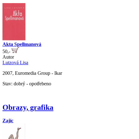
Akta Spellmanová
50,-
Autor
Lutzová Lisa
2007, Euromedia Group - Ikar
Stav: dobrý - opotřebeno
Obrazy, grafika
Zajíc