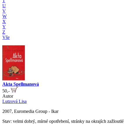
T
U
V
W
X
Y
Z
Vše
Akta Spellmanová
50,-
Autor
Lutzová Lisa
2007, Euromedia Group - Ikar
Stav: velmi dobrý, mírné opotřebení, stránky na okrajích zažloutlé