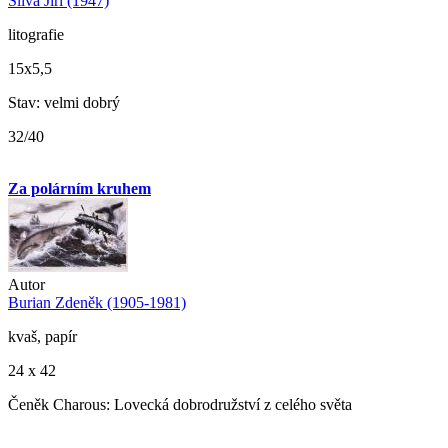
Slíva Jiří (1947)
litografie
15x5,5
Stav: velmi dobrý
32/40
Za polárním kruhem
Autor
Burian Zdeněk (1905-1981)
kvaš, papír
24 x 42
Čeněk Charous: Lovecká dobrodružství z celého světa