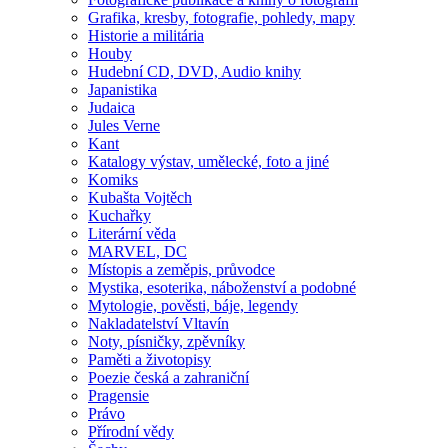
Grafika, kresby, fotografie, pohledy, mapy
Historie a militária
Houby
Hudební CD, DVD, Audio knihy
Japanistika
Judaica
Jules Verne
Kant
Katalogy výstav, umělecké, foto a jiné
Komiks
Kubašta Vojtěch
Kuchařky
Literární věda
MARVEL, DC
Místopis a zeměpis, průvodce
Mystika, esoterika, náboženství a podobné
Mytologie, pověsti, báje, legendy
Nakladatelství Vltavín
Noty, písničky, zpěvníky
Paměti a životopisy
Poezie česká a zahraniční
Pragensie
Právo
Přírodní vědy