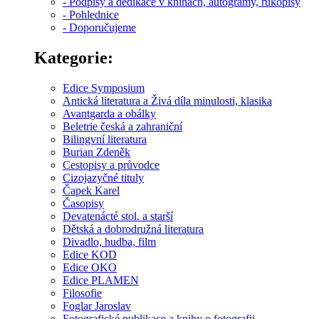
- Podpisy a dedikace v knihách, autogramy, rukopisy
- Pohlednice
- Doporučujeme
Kategorie:
Edice Symposium
Antická literatura a Živá díla minulosti, klasika
Avantgarda a obálky
Beletrie česká a zahraniční
Bilingvní literatura
Burian Zdeněk
Cestopisy a průvodce
Cizojazyčné tituly
Čapek Karel
Časopisy
Devatenácté stol. a starší
Dětská a dobrodružná literatura
Divadlo, hudba, film
Edice KOD
Edice OKO
Edice PLAMEN
Filosofie
Foglar Jaroslav
Fotografické publikace a knihy o fotografii