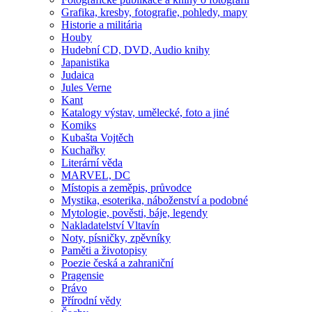
Grafika, kresby, fotografie, pohledy, mapy
Historie a militária
Houby
Hudební CD, DVD, Audio knihy
Japanistika
Judaica
Jules Verne
Kant
Katalogy výstav, umělecké, foto a jiné
Komiks
Kubašta Vojtěch
Kuchařky
Literární věda
MARVEL, DC
Místopis a zeměpis, průvodce
Mystika, esoterika, náboženství a podobné
Mytologie, pověsti, báje, legendy
Nakladatelství Vltavín
Noty, písničky, zpěvníky
Paměti a životopisy
Poezie česká a zahraniční
Pragensie
Právo
Přírodní vědy