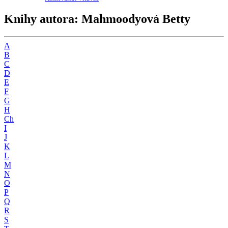
Knihy autora: Mahmoodyová Betty
A
B
C
D
E
F
G
H
Ch
I
J
K
L
M
N
O
P
Q
R
S