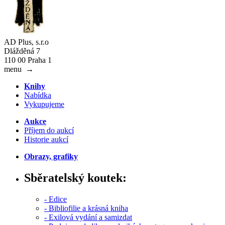
AD Plus, s.r.o
Dlážděná 7
110 00 Praha 1
menu
→
Knihy
Nabídka
Vykupujeme
Aukce
Příjem do aukcí
Historie aukcí
Obrazy, grafiky
Sběratelský koutek:
- Edice
- Bibliofilie a krásná kniha
- Exilová vydání a samizdat