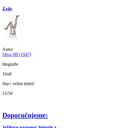
Zajíc
Autor
Slíva Jiří (1947)
litografie
16x8
Stav: velmi dobrý
15/50
Doporučujeme:
Ježíšovo narození, historie a...