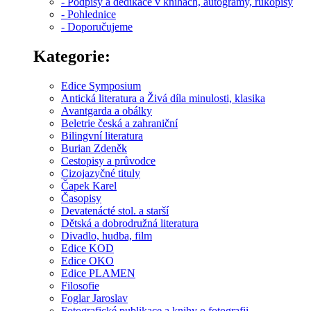
- Podpisy a dedikace v knihách, autogramy, rukopisy
- Pohlednice
- Doporučujeme
Kategorie:
Edice Symposium
Antická literatura a Živá díla minulosti, klasika
Avantgarda a obálky
Beletrie česká a zahraniční
Bilingvní literatura
Burian Zdeněk
Cestopisy a průvodce
Cizojazyčné tituly
Čapek Karel
Časopisy
Devatenácté stol. a starší
Dětská a dobrodružná literatura
Divadlo, hudba, film
Edice KOD
Edice OKO
Edice PLAMEN
Filosofie
Foglar Jaroslav
Fotografické publikace a knihy o fotografii