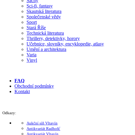
Šachy
Sci-fi, fantasy
Skautská literatura
Společenské vědy
Sport
Stará Říše
Technická literatura
Thrillery, detektivky, horory
Učebnice, slovníky, encyklopedie, atlasy
Umění a architektura
Varia
Vinyl
FAQ
Obchodní podmínky
Kontakt
Odkazy:
Aukční síň Vltavín
Antikvariát Radhošť
Antikvariát Vltavín