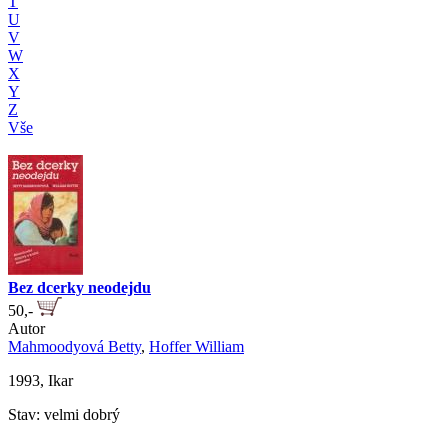
T
U
V
W
X
Y
Z
Vše
Bez dcerky neodejdu
50,-
Autor
Mahmoodyová Betty
,
Hoffer William
1993, Ikar
Stav: velmi dobrý