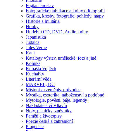
Filosofie
Foglar Jaroslav
Fotografické publikace a knihy o fotografii
Grafika, kresby, fotografie, pohledy, mapy
Historie a militária
Houby
Hudební CD, DVD, Audio knihy
Japanistika
Judaica
Jules Verne
Kant
Katalogy výstav, umělecké, foto a jiné
Komiks
Kubašta Vojtěch
Kuchařky
Literární věda
MARVEL, DC
Místopis a zeměpis, průvodce
Mystika, esoterika, náboženství a podobné
Mytologie, pověsti, báje, legendy
Nakladatelství Vltavín
Noty, písničky, zpěvníky
Paměti a životopisy
Poezie česká a zahraniční
Pragensie