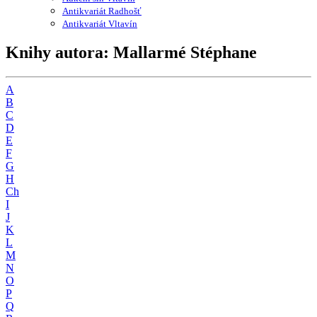
Antikvariát Radhošť
Antikvariát Vltavín
Knihy autora: Mallarmé Stéphane
A
B
C
D
E
F
G
H
Ch
I
J
K
L
M
N
O
P
Q