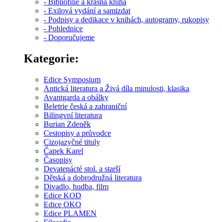
- Bibliofilie a krásná kniha
- Exilová vydání a samizdat
- Podpisy a dedikace v knihách, autogramy, rukopisy
- Pohlednice
- Doporučujeme
Kategorie:
Edice Symposium
Antická literatura a Živá díla minulosti, klasika
Avantgarda a obálky
Beletrie česká a zahraniční
Bilingvní literatura
Burian Zdeněk
Cestopisy a průvodce
Cizojazyčné tituly
Čapek Karel
Časopisy
Devatenácté stol. a starší
Dětská a dobrodružná literatura
Divadlo, hudba, film
Edice KOD
Edice OKO
Edice PLAMEN