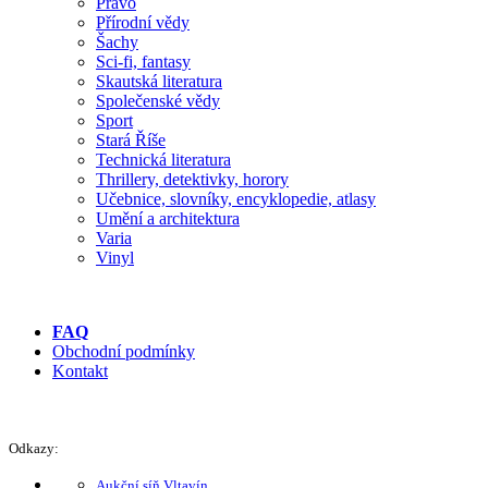
Právo
Přírodní vědy
Šachy
Sci-fi, fantasy
Skautská literatura
Společenské vědy
Sport
Stará Říše
Technická literatura
Thrillery, detektivky, horory
Učebnice, slovníky, encyklopedie, atlasy
Umění a architektura
Varia
Vinyl
FAQ
Obchodní podmínky
Kontakt
Odkazy:
Aukční síň Vltavín