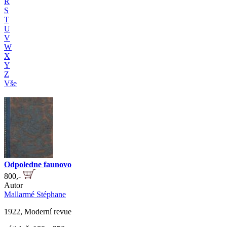
R
S
T
U
V
W
X
Y
Z
Vše
Odpoledne faunovo
800,-
Autor
Mallarmé Stéphane
1922, Moderní revue