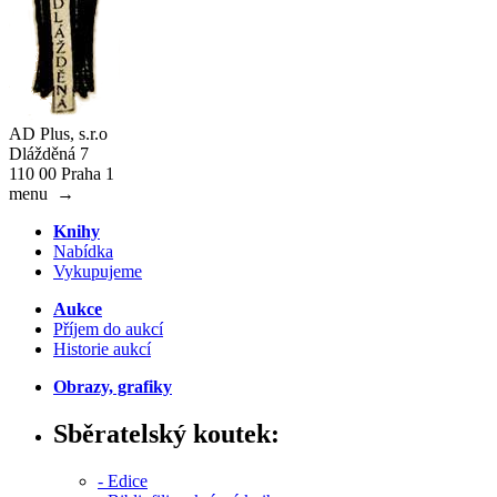
AD Plus, s.r.o
Dlážděná 7
110 00 Praha 1
menu
→
Knihy
Nabídka
Vykupujeme
Aukce
Příjem do aukcí
Historie aukcí
Obrazy, grafiky
Sběratelský koutek:
- Edice