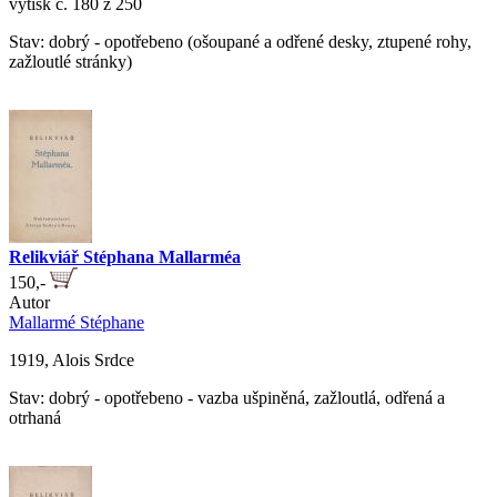
výtisk č. 180 z 250
Stav: dobrý - opotřebeno (ošoupané a odřené desky, ztupené rohy,
zažloutlé stránky)
Relikviář Stéphana Mallarméa
150,-
Autor
Mallarmé Stéphane
1919, Alois Srdce
Stav: dobrý - opotřebeno - vazba ušpiněná, zažloutlá, odřená a
otrhaná