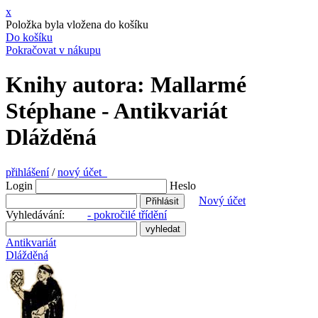
x
Položka byla vložena do košíku
Do košíku
Pokračovat v nákupu
Knihy autora: Mallarmé
Stéphane - Antikvariát
Dlážděná
přihlášení
/
nový účet
Login
Heslo
Nový účet
Vyhledávání:
- pokročilé třídění
Antikvariát
Dlážděná