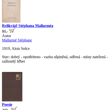
Relikviář Stéphana Mallarméa
80,-
Autor
Mallarmé Stéphane
1919, Alois Srdce
Stav: dobrý - opotřebeno - vazba ušpiněná, odřená - místy natržená -
zažloutlý hřbet
Poesie