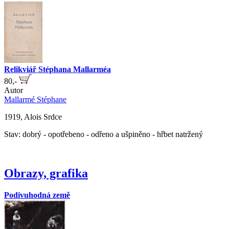
Relikviář Stéphana Mallarméa
80,-
Autor
Mallarmé Stéphane
1919, Alois Srdce
Stav: dobrý - opotřebeno - odřeno a ušpiněno - hřbet natržený
Obrazy, grafika
Podivuhodná země