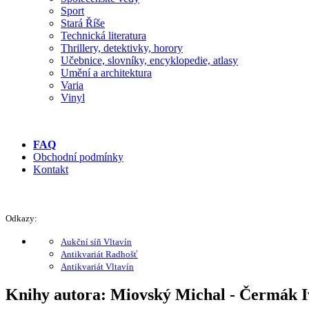
Sport
Stará Říše
Technická literatura
Thrillery, detektivky, horory
Učebnice, slovníky, encyklopedie, atlasy
Umění a architektura
Varia
Vinyl
FAQ
Obchodní podmínky
Kontakt
Odkazy:
Aukční síň Vltavín
Antikvariát Radhošť
Antikvariát Vltavín
Knihy autora: Miovský Michal - Čermák Iv