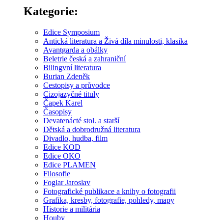
Kategorie:
Edice Symposium
Antická literatura a Živá díla minulosti, klasika
Avantgarda a obálky
Beletrie česká a zahraniční
Bilingvní literatura
Burian Zdeněk
Cestopisy a průvodce
Cizojazyčné tituly
Čapek Karel
Časopisy
Devatenácté stol. a starší
Dětská a dobrodružná literatura
Divadlo, hudba, film
Edice KOD
Edice OKO
Edice PLAMEN
Filosofie
Foglar Jaroslav
Fotografické publikace a knihy o fotografii
Grafika, kresby, fotografie, pohledy, mapy
Historie a militária
Houby