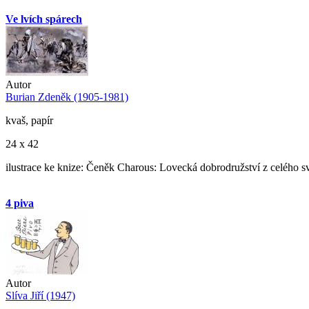
Ve lvích spárech
Autor
Burian Zdeněk (1905-1981)
kvaš, papír
24 x 42
ilustrace ke knize: Čeněk Charous: Lovecká dobrodružství z celého s
4 piva
Autor
Slíva Jiří (1947)