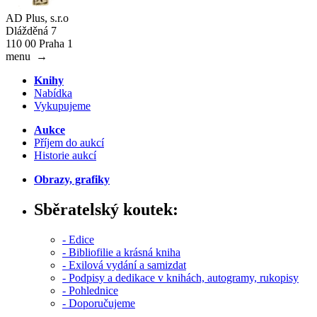
AD Plus, s.r.o
Dlážděná 7
110 00 Praha 1
menu
→
Knihy
Nabídka
Vykupujeme
Aukce
Příjem do aukcí
Historie aukcí
Obrazy, grafiky
Sběratelský koutek:
- Edice
- Bibliofilie a krásná kniha
- Exilová vydání a samizdat
- Podpisy a dedikace v knihách, autogramy, rukopisy
- Pohlednice
- Doporučujeme