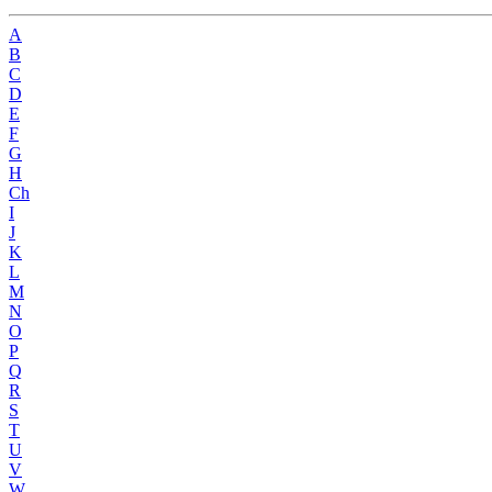
A
B
C
D
E
F
G
H
Ch
I
J
K
L
M
N
O
P
Q
R
S
T
U
V
W