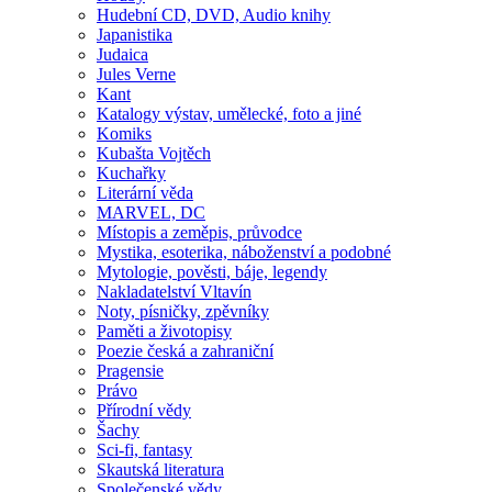
Hudební CD, DVD, Audio knihy
Japanistika
Judaica
Jules Verne
Kant
Katalogy výstav, umělecké, foto a jiné
Komiks
Kubašta Vojtěch
Kuchařky
Literární věda
MARVEL, DC
Místopis a zeměpis, průvodce
Mystika, esoterika, náboženství a podobné
Mytologie, pověsti, báje, legendy
Nakladatelství Vltavín
Noty, písničky, zpěvníky
Paměti a životopisy
Poezie česká a zahraniční
Pragensie
Právo
Přírodní vědy
Šachy
Sci-fi, fantasy
Skautská literatura
Společenské vědy