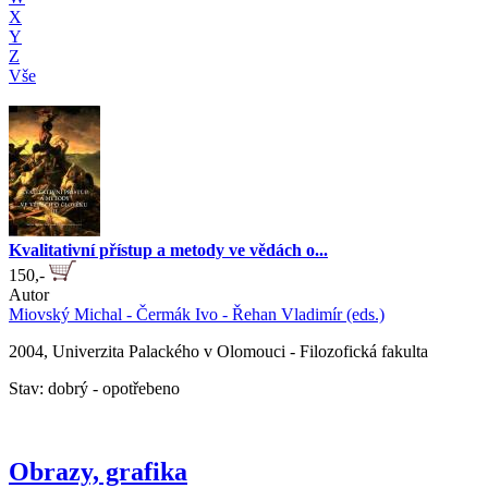
X
Y
Z
Vše
Kvalitativní přístup a metody ve vědách o...
150,-
Autor
Miovský Michal - Čermák Ivo - Řehan Vladimír (eds.)
2004, Univerzita Palackého v Olomouci - Filozofická fakulta
Stav: dobrý - opotřebeno
Obrazy, grafika