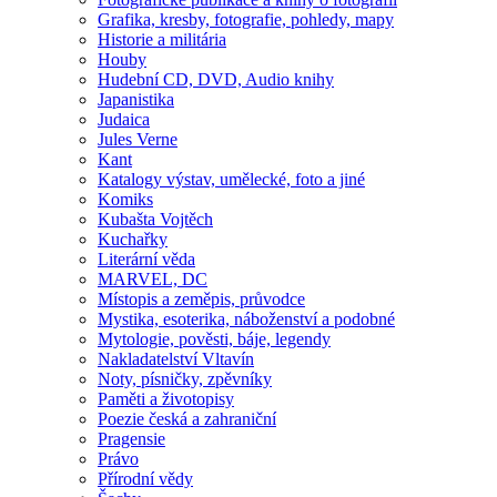
Grafika, kresby, fotografie, pohledy, mapy
Historie a militária
Houby
Hudební CD, DVD, Audio knihy
Japanistika
Judaica
Jules Verne
Kant
Katalogy výstav, umělecké, foto a jiné
Komiks
Kubašta Vojtěch
Kuchařky
Literární věda
MARVEL, DC
Místopis a zeměpis, průvodce
Mystika, esoterika, náboženství a podobné
Mytologie, pověsti, báje, legendy
Nakladatelství Vltavín
Noty, písničky, zpěvníky
Paměti a životopisy
Poezie česká a zahraniční
Pragensie
Právo
Přírodní vědy