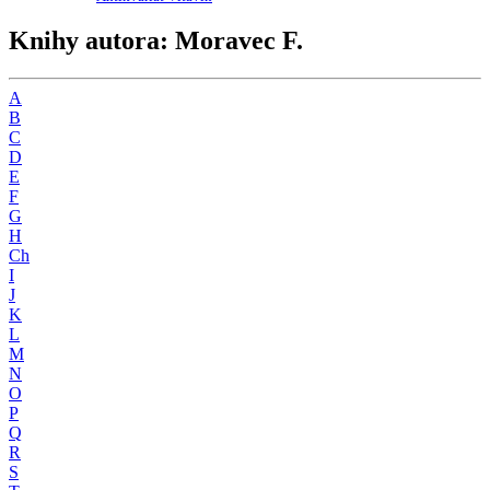
Knihy autora: Moravec F.
A
B
C
D
E
F
G
H
Ch
I
J
K
L
M
N
O
P
Q
R
S