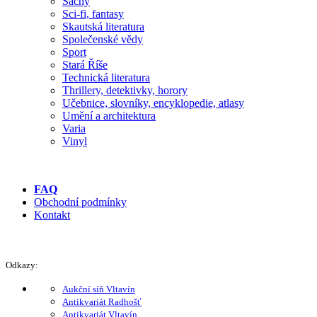
Šachy
Sci-fi, fantasy
Skautská literatura
Společenské vědy
Sport
Stará Říše
Technická literatura
Thrillery, detektivky, horory
Učebnice, slovníky, encyklopedie, atlasy
Umění a architektura
Varia
Vinyl
FAQ
Obchodní podmínky
Kontakt
Odkazy:
Aukční síň Vltavín
Antikvariát Radhošť
Antikvariát Vltavín