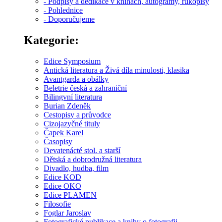
- Podpisy a dedikace v knihách, autogramy, rukopisy
- Pohlednice
- Doporučujeme
Kategorie:
Edice Symposium
Antická literatura a Živá díla minulosti, klasika
Avantgarda a obálky
Beletrie česká a zahraniční
Bilingvní literatura
Burian Zdeněk
Cestopisy a průvodce
Cizojazyčné tituly
Čapek Karel
Časopisy
Devatenácté stol. a starší
Dětská a dobrodružná literatura
Divadlo, hudba, film
Edice KOD
Edice OKO
Edice PLAMEN
Filosofie
Foglar Jaroslav
Fotografické publikace a knihy o fotografii