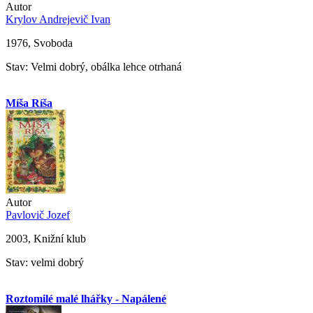
Autor
Krylov Andrejevič Ivan
1976, Svoboda
Stav: Velmi dobrý, obálka lehce otrhaná
Míša Ríša
Autor
Pavlovič Jozef
2003, Knižní klub
Stav: velmi dobrý
Roztomilé malé lhářky - Napálené