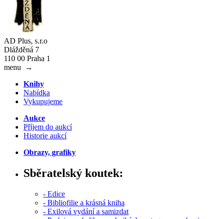
AD Plus, s.r.o
Dlážděná 7
110 00 Praha 1
menu
→
Knihy
Nabídka
Vykupujeme
Aukce
Příjem do aukcí
Historie aukcí
Obrazy, grafiky
Sběratelský koutek:
- Edice
- Bibliofilie a krásná kniha
- Exilová vydání a samizdat