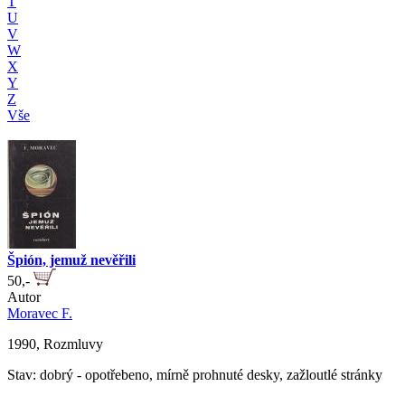
T
U
V
W
X
Y
Z
Vše
Špión, jemuž nevěřili
50,-
Autor
Moravec F.
1990, Rozmluvy
Stav: dobrý - opotřebeno, mírně prohnuté desky, zažloutlé stránky