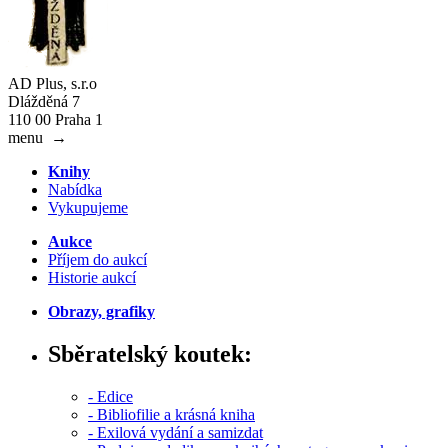
AD Plus, s.r.o
Dlážděná 7
110 00 Praha 1
menu
→
Knihy
Nabídka
Vykupujeme
Aukce
Příjem do aukcí
Historie aukcí
Obrazy, grafiky
Sběratelský koutek:
- Edice
- Bibliofilie a krásná kniha
- Exilová vydání a samizdat