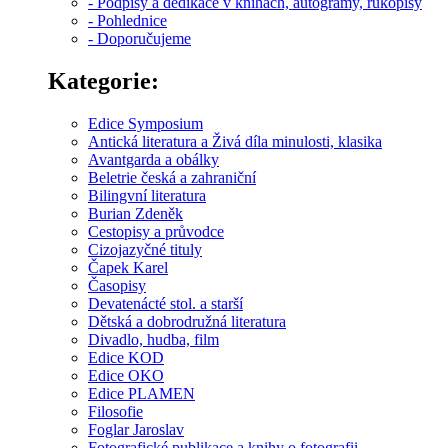
- Podpisy a dedikace v knihách, autogramy, rukopisy
- Pohlednice
- Doporučujeme
Kategorie:
Edice Symposium
Antická literatura a Živá díla minulosti, klasika
Avantgarda a obálky
Beletrie česká a zahraniční
Bilingvní literatura
Burian Zdeněk
Cestopisy a průvodce
Cizojazyčné tituly
Čapek Karel
Časopisy
Devatenácté stol. a starší
Dětská a dobrodružná literatura
Divadlo, hudba, film
Edice KOD
Edice OKO
Edice PLAMEN
Filosofie
Foglar Jaroslav
Fotografické publikace a knihy o fotografii