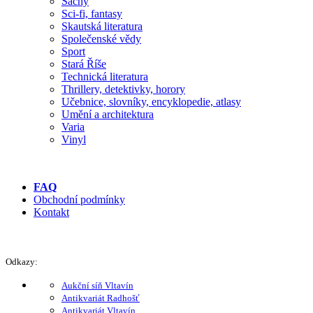
Šachy
Sci-fi, fantasy
Skautská literatura
Společenské vědy
Sport
Stará Říše
Technická literatura
Thrillery, detektivky, horory
Učebnice, slovníky, encyklopedie, atlasy
Umění a architektura
Varia
Vinyl
FAQ
Obchodní podmínky
Kontakt
Odkazy:
Aukční síň Vltavín
Antikvariát Radhošť
Antikvariát Vltavín