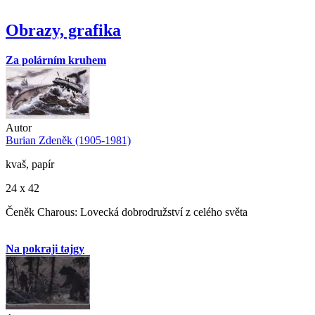
Obrazy, grafika
Za polárním kruhem
Autor
Burian Zdeněk (1905-1981)
kvaš, papír
24 x 42
Čeněk Charous: Lovecká dobrodružství z celého světa
Na pokraji tajgy