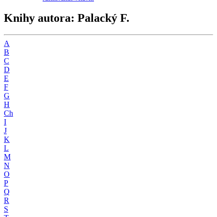
Knihy autora: Palacký F.
A
B
C
D
E
F
G
H
Ch
I
J
K
L
M
N
O
P
Q
R
S