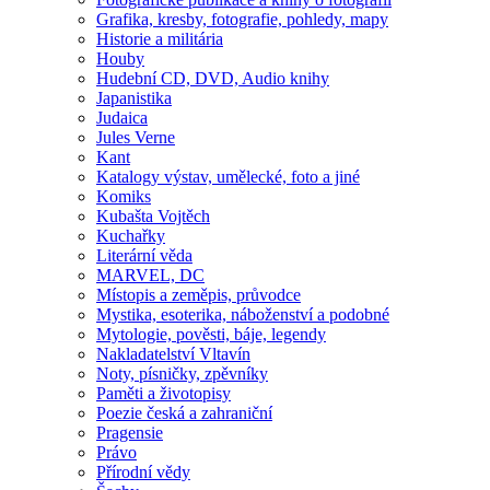
Grafika, kresby, fotografie, pohledy, mapy
Historie a militária
Houby
Hudební CD, DVD, Audio knihy
Japanistika
Judaica
Jules Verne
Kant
Katalogy výstav, umělecké, foto a jiné
Komiks
Kubašta Vojtěch
Kuchařky
Literární věda
MARVEL, DC
Místopis a zeměpis, průvodce
Mystika, esoterika, náboženství a podobné
Mytologie, pověsti, báje, legendy
Nakladatelství Vltavín
Noty, písničky, zpěvníky
Paměti a životopisy
Poezie česká a zahraniční
Pragensie
Právo
Přírodní vědy