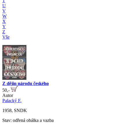
T
U
V
W
X
Y
Z
Vše
Z dějin národu českého
50,-
Autor
Palacký F.
1958, SNDK
Stav: odřená obálka a vazba