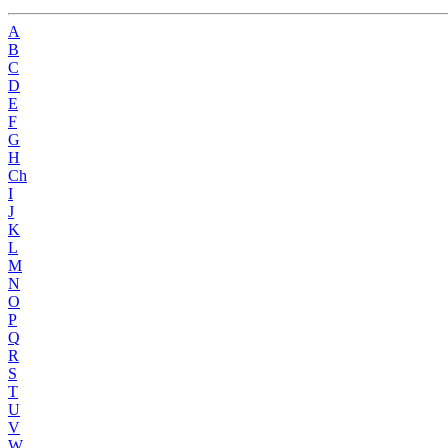
A
B
C
D
E
F
G
H
Ch
I
J
K
L
M
N
O
P
Q
R
S
T
U
V
W