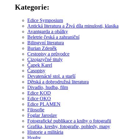
Kategorie:
Edice Symposium
Antická literatura a Živá díla minulosti, klasika
Avantgarda a obálky
Beletrie česká a zahraniční
Bilingvní literatura
Burian Zdeněk
Cestopisy a průvodce
Cizojazyčné tituly
Čapek Karel
Časopisy
Devatenácté stol. a starší
Dětská a dobrodružná literatura
Divadlo, hudba, film
Edice KOD
Edice OKO
Edice PLAMEN
Filosofie
Foglar Jaroslav
Fotografické publikace a knihy o fotografii
Grafika, kresby, fotografie, pohledy, mapy
Historie a militária
Houby