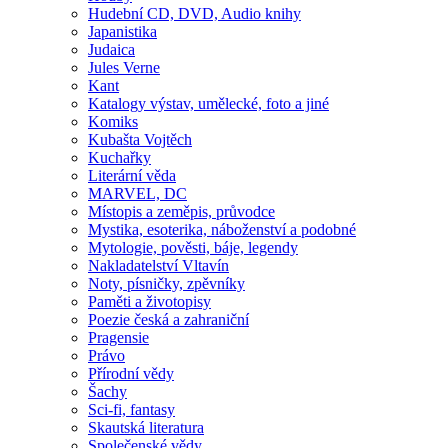
Hudební CD, DVD, Audio knihy
Japanistika
Judaica
Jules Verne
Kant
Katalogy výstav, umělecké, foto a jiné
Komiks
Kubašta Vojtěch
Kuchařky
Literární věda
MARVEL, DC
Místopis a zeměpis, průvodce
Mystika, esoterika, náboženství a podobné
Mytologie, pověsti, báje, legendy
Nakladatelství Vltavín
Noty, písničky, zpěvníky
Paměti a životopisy
Poezie česká a zahraniční
Pragensie
Právo
Přírodní vědy
Šachy
Sci-fi, fantasy
Skautská literatura
Společenské vědy