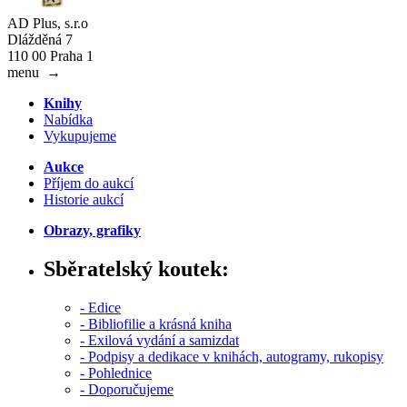
AD Plus, s.r.o
Dlážděná 7
110 00 Praha 1
menu
→
Knihy
Nabídka
Vykupujeme
Aukce
Příjem do aukcí
Historie aukcí
Obrazy, grafiky
Sběratelský koutek:
- Edice
- Bibliofilie a krásná kniha
- Exilová vydání a samizdat
- Podpisy a dedikace v knihách, autogramy, rukopisy
- Pohlednice
- Doporučujeme