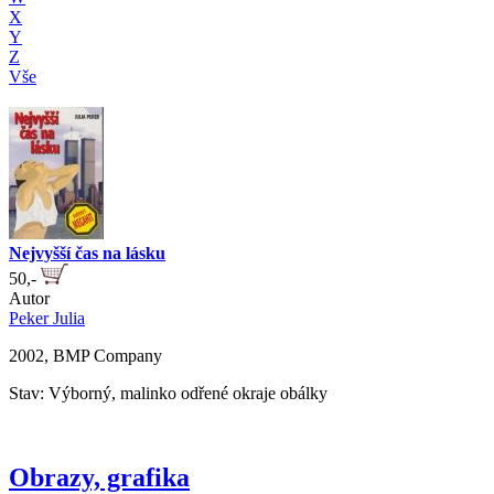
X
Y
Z
Vše
Nejvyšší čas na lásku
50,-
Autor
Peker Julia
2002, BMP Company
Stav: Výborný, malinko odřené okraje obálky
Obrazy, grafika