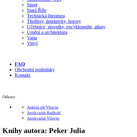
Sport
Stará Říše
Technická literatura
Thrillery, detektivky, horory
Učebnice, slovníky, encyklopedie, atlasy
Umění a architektura
Varia
Vinyl
FAQ
Obchodní podmínky
Kontakt
Odkazy:
Aukční síň Vltavín
Antikvariát Radhošť
Antikvariát Vltavín
Knihy autora: Peker Julia