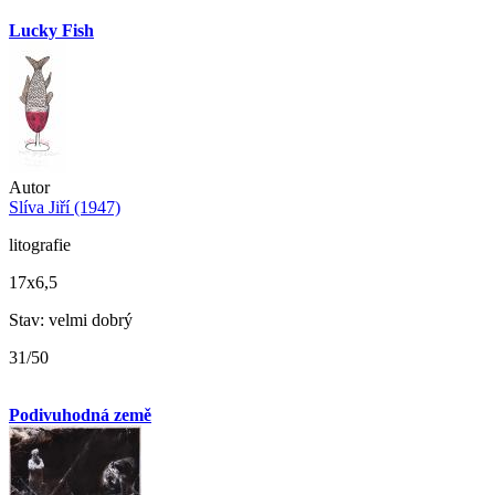
Lucky Fish
Autor
Slíva Jiří (1947)
litografie
17x6,5
Stav: velmi dobrý
31/50
Podivuhodná země