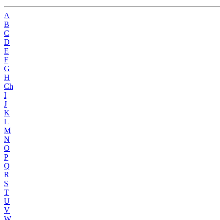
A
B
C
D
E
F
G
H
Ch
I
J
K
L
M
N
O
P
Q
R
S
T
U
V
W