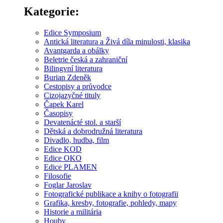
Kategorie:
Edice Symposium
Antická literatura a Živá díla minulosti, klasika
Avantgarda a obálky
Beletrie česká a zahraniční
Bilingvní literatura
Burian Zdeněk
Cestopisy a průvodce
Cizojazyčné tituly
Čapek Karel
Časopisy
Devatenácté stol. a starší
Dětská a dobrodružná literatura
Divadlo, hudba, film
Edice KOD
Edice OKO
Edice PLAMEN
Filosofie
Foglar Jaroslav
Fotografické publikace a knihy o fotografii
Grafika, kresby, fotografie, pohledy, mapy
Historie a militária
Houby