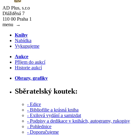
AD Plus, s.r.o
Dlážděná 7
110 00 Praha 1
menu
→
Knihy
Nabídka
Vykupujeme
Aukce
Příjem do aukcí
Historie aukcí
Obrazy, grafiky
Sběratelský koutek:
- Edice
- Bibliofilie a krásná kniha
- Exilová vydání a samizdat
- Podpisy a dedikace v knihách, autogramy, rukopisy
- Pohlednice
- Doporučujeme