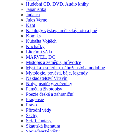
Hudební CD, DVD, Audio knihy
Japanistika
Judaica
Jules Verne
Kant
Katalogy výstav, umělecké, foto a jiné
Komiks
Kubašta Vojtěch
Kuchařky
Literární věda
MARVEL, DC
Místopis a zeměpis, průvodce
Mystika, esoterika, náboženství a podobné
Mytologie, pověsti, báje, legendy
Nakladatelství Vltavín
Noty, písničky, zpěvníky
Paměti a životopisy
Poezie česká a zahraniční
Pragensie
Právo
Přírodní vědy
Šachy
Sci-fi, fantasy
Skautská literatura
Společenské vědy