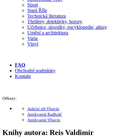
Sport
Stará Říše
Technická literatura
Thrillery, detektivky, horory
Učebnice, slovníky, encyklopedie, atlasy
Umění a architektura
Varia
Vinyl
FAQ
Obchodní podmínky
Kontakt
Odkazy:
Aukční síň Vltavín
Antikvariát Radhošť
Antikvariát Vltavín
Knihy autora: Reis Valdimír