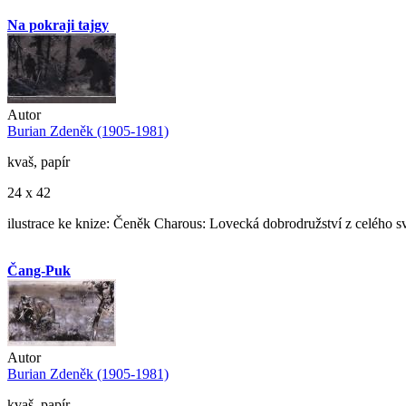
Na pokraji tajgy
Autor
Burian Zdeněk (1905-1981)
kvaš, papír
24 x 42
ilustrace ke knize: Čeněk Charous: Lovecká dobrodružství z celého s
Čang-Puk
Autor
Burian Zdeněk (1905-1981)
kvaš, papír