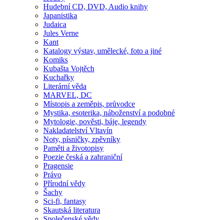
Hudební CD, DVD, Audio knihy
Japanistika
Judaica
Jules Verne
Kant
Katalogy výstav, umělecké, foto a jiné
Komiks
Kubašta Vojtěch
Kuchařky
Literární věda
MARVEL, DC
Místopis a zeměpis, průvodce
Mystika, esoterika, náboženství a podobné
Mytologie, pověsti, báje, legendy
Nakladatelství Vltavín
Noty, písničky, zpěvníky
Paměti a životopisy
Poezie česká a zahraniční
Pragensie
Právo
Přírodní vědy
Šachy
Sci-fi, fantasy
Skautská literatura
Společenské vědy