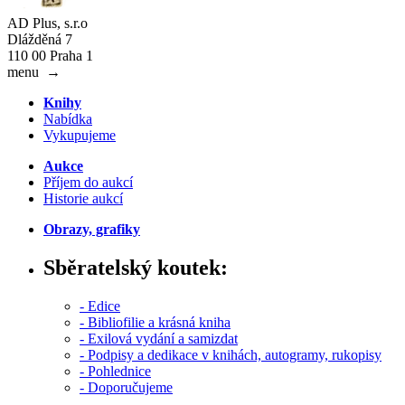
AD Plus, s.r.o
Dlážděná 7
110 00 Praha 1
menu
→
Knihy
Nabídka
Vykupujeme
Aukce
Příjem do aukcí
Historie aukcí
Obrazy, grafiky
Sběratelský koutek:
- Edice
- Bibliofilie a krásná kniha
- Exilová vydání a samizdat
- Podpisy a dedikace v knihách, autogramy, rukopisy
- Pohlednice
- Doporučujeme