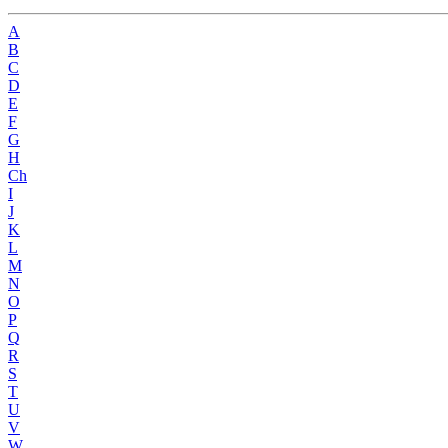
A
B
C
D
E
F
G
H
Ch
I
J
K
L
M
N
O
P
Q
R
S
T
U
V
W