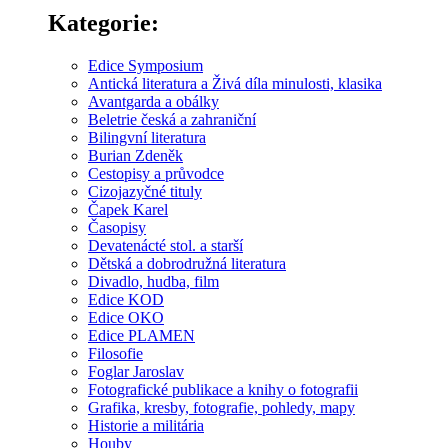
Kategorie:
Edice Symposium
Antická literatura a Živá díla minulosti, klasika
Avantgarda a obálky
Beletrie česká a zahraniční
Bilingvní literatura
Burian Zdeněk
Cestopisy a průvodce
Cizojazyčné tituly
Čapek Karel
Časopisy
Devatenácté stol. a starší
Dětská a dobrodružná literatura
Divadlo, hudba, film
Edice KOD
Edice OKO
Edice PLAMEN
Filosofie
Foglar Jaroslav
Fotografické publikace a knihy o fotografii
Grafika, kresby, fotografie, pohledy, mapy
Historie a militária
Houby