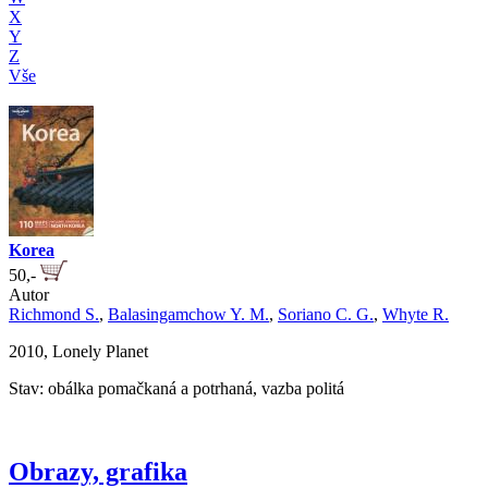
X
Y
Z
Vše
Korea
50,-
Autor
Richmond S.
,
Balasingamchow Y. M.
,
Soriano C. G.
,
Whyte R.
2010, Lonely Planet
Stav: obálka pomačkaná a potrhaná, vazba politá
Obrazy, grafika