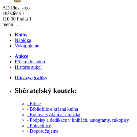
AD Plus, s.r.o
Dlážděná 7
110 00 Praha 1
menu
→
Knihy
Nabídka
Vykupujeme
Aukce
Příjem do aukcí
Historie aukcí
Obrazy, grafiky
Sběratelský koutek:
- Edice
- Bibliofilie a krásná kniha
- Exilová vydání a samizdat
- Podpisy a dedikace v knihách, autogramy, rukopisy
- Pohlednice
- Doporučujeme