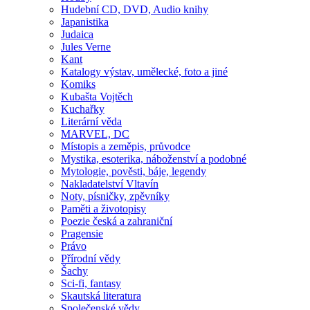
Hudební CD, DVD, Audio knihy
Japanistika
Judaica
Jules Verne
Kant
Katalogy výstav, umělecké, foto a jiné
Komiks
Kubašta Vojtěch
Kuchařky
Literární věda
MARVEL, DC
Místopis a zeměpis, průvodce
Mystika, esoterika, náboženství a podobné
Mytologie, pověsti, báje, legendy
Nakladatelství Vltavín
Noty, písničky, zpěvníky
Paměti a životopisy
Poezie česká a zahraniční
Pragensie
Právo
Přírodní vědy
Šachy
Sci-fi, fantasy
Skautská literatura
Společenské vědy