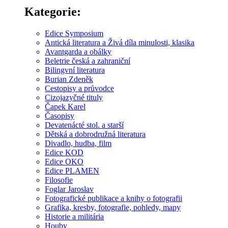
Kategorie:
Edice Symposium
Antická literatura a Živá díla minulosti, klasika
Avantgarda a obálky
Beletrie česká a zahraniční
Bilingvní literatura
Burian Zdeněk
Cestopisy a průvodce
Cizojazyčné tituly
Čapek Karel
Časopisy
Devatenácté stol. a starší
Dětská a dobrodružná literatura
Divadlo, hudba, film
Edice KOD
Edice OKO
Edice PLAMEN
Filosofie
Foglar Jaroslav
Fotografické publikace a knihy o fotografii
Grafika, kresby, fotografie, pohledy, mapy
Historie a militária
Houby