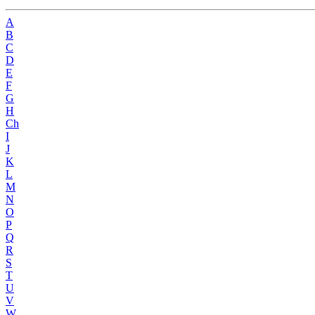
A
B
C
D
E
F
G
H
Ch
I
J
K
L
M
N
O
P
Q
R
S
T
U
V
W