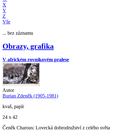
X
Y
Z
Vše
... bez záznamu
Obrazy, grafika
V africkém rovníkovém pralese
Autor
Burian Zdeněk (1905-1981)
kvaš, papír
24 x 42
Čeněk Charous: Lovecká dobrodružství z celého světa