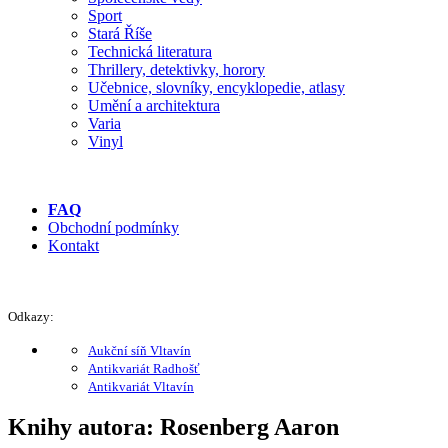
Sport
Stará Říše
Technická literatura
Thrillery, detektivky, horory
Učebnice, slovníky, encyklopedie, atlasy
Umění a architektura
Varia
Vinyl
FAQ
Obchodní podmínky
Kontakt
Odkazy:
Aukční síň Vltavín
Antikvariát Radhošť
Antikvariát Vltavín
Knihy autora: Rosenberg Aaron