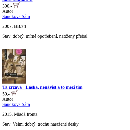
300,-
Autor
Saudková Sára
2007, BB/art
Stav: dobrý, mírné opotřebení, natržený přebal
Ta zrzavá - Láska, nenávist a to mezi tím
50,-
Autor
Saudková Sára
2015, Mladá fronta
Stav: Velmi dobrý, trochu naražené desky