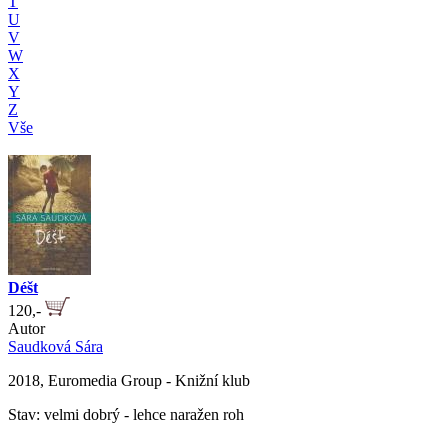
T
U
V
W
X
Y
Z
Vše
Déšt
120,-
Autor
Saudková Sára
2018, Euromedia Group - Knižní klub
Stav: velmi dobrý - lehce naražen roh