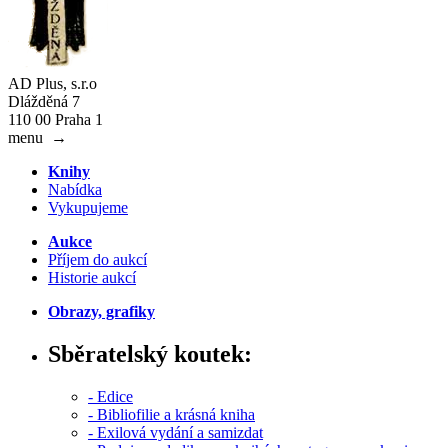
AD Plus, s.r.o
Dlážděná 7
110 00 Praha 1
menu
→
Knihy
Nabídka
Vykupujeme
Aukce
Příjem do aukcí
Historie aukcí
Obrazy, grafiky
Sběratelský koutek:
- Edice
- Bibliofilie a krásná kniha
- Exilová vydání a samizdat