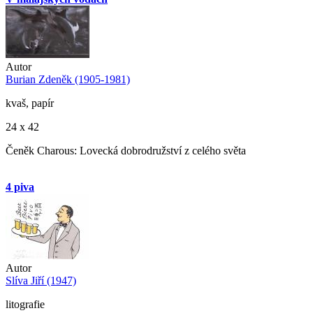
Autor
Burian Zdeněk (1905-1981)
kvaš, papír
24 x 42
Čeněk Charous: Lovecká dobrodružství z celého světa
4 piva
Autor
Slíva Jiří (1947)
litografie