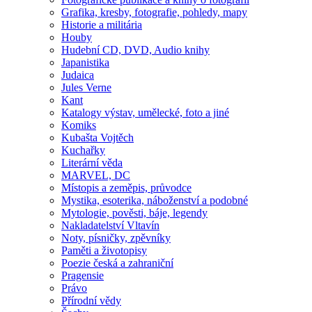
Grafika, kresby, fotografie, pohledy, mapy
Historie a militária
Houby
Hudební CD, DVD, Audio knihy
Japanistika
Judaica
Jules Verne
Kant
Katalogy výstav, umělecké, foto a jiné
Komiks
Kubašta Vojtěch
Kuchařky
Literární věda
MARVEL, DC
Místopis a zeměpis, průvodce
Mystika, esoterika, náboženství a podobné
Mytologie, pověsti, báje, legendy
Nakladatelství Vltavín
Noty, písničky, zpěvníky
Paměti a životopisy
Poezie česká a zahraniční
Pragensie
Právo
Přírodní vědy