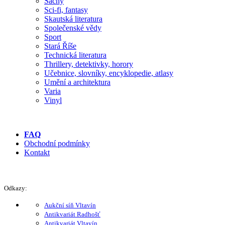
Šachy
Sci-fi, fantasy
Skautská literatura
Společenské vědy
Sport
Stará Říše
Technická literatura
Thrillery, detektivky, horory
Učebnice, slovníky, encyklopedie, atlasy
Umění a architektura
Varia
Vinyl
FAQ
Obchodní podmínky
Kontakt
Odkazy:
Aukční síň Vltavín
Antikvariát Radhošť
Antikvariát Vltavín