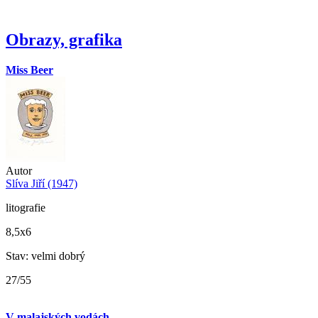
Obrazy, grafika
Miss Beer
Autor
Slíva Jiří (1947)
litografie
8,5x6
Stav: velmi dobrý
27/55
V malajských vodách