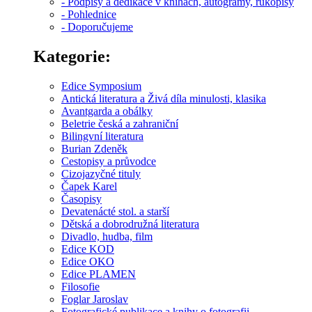
- Podpisy a dedikace v knihách, autogramy, rukopisy
- Pohlednice
- Doporučujeme
Kategorie:
Edice Symposium
Antická literatura a Živá díla minulosti, klasika
Avantgarda a obálky
Beletrie česká a zahraniční
Bilingvní literatura
Burian Zdeněk
Cestopisy a průvodce
Cizojazyčné tituly
Čapek Karel
Časopisy
Devatenácté stol. a starší
Dětská a dobrodružná literatura
Divadlo, hudba, film
Edice KOD
Edice OKO
Edice PLAMEN
Filosofie
Foglar Jaroslav
Fotografické publikace a knihy o fotografii