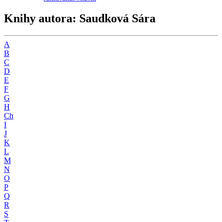
Knihy autora: Saudková Sára
A
B
C
D
E
F
G
H
Ch
I
J
K
L
M
N
O
P
Q
R
S