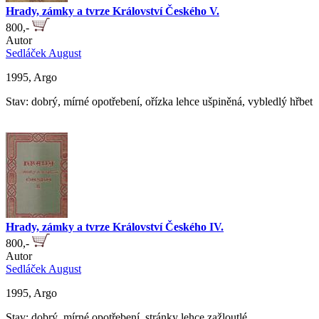
Hrady, zámky a tvrze Království Českého V.
800,-
Autor
Sedláček August
1995, Argo
Stav: dobrý, mírné opotřebení, ořízka lehce ušpiněná, vybledlý hřbet
Hrady, zámky a tvrze Království Českého IV.
800,-
Autor
Sedláček August
1995, Argo
Stav: dobrý, mírné opotřebení, stránky lehce zažloutlé