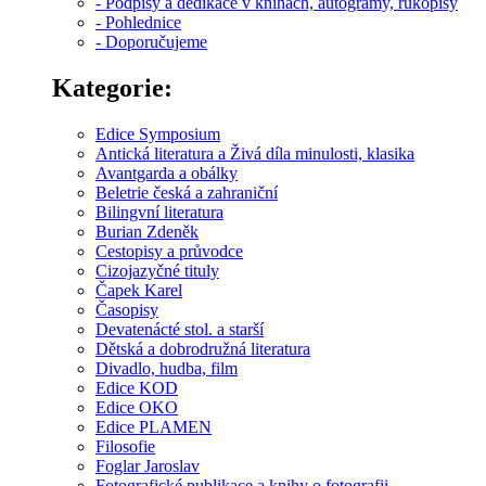
- Podpisy a dedikace v knihách, autogramy, rukopisy
- Pohlednice
- Doporučujeme
Kategorie:
Edice Symposium
Antická literatura a Živá díla minulosti, klasika
Avantgarda a obálky
Beletrie česká a zahraniční
Bilingvní literatura
Burian Zdeněk
Cestopisy a průvodce
Cizojazyčné tituly
Čapek Karel
Časopisy
Devatenácté stol. a starší
Dětská a dobrodružná literatura
Divadlo, hudba, film
Edice KOD
Edice OKO
Edice PLAMEN
Filosofie
Foglar Jaroslav
Fotografické publikace a knihy o fotografii