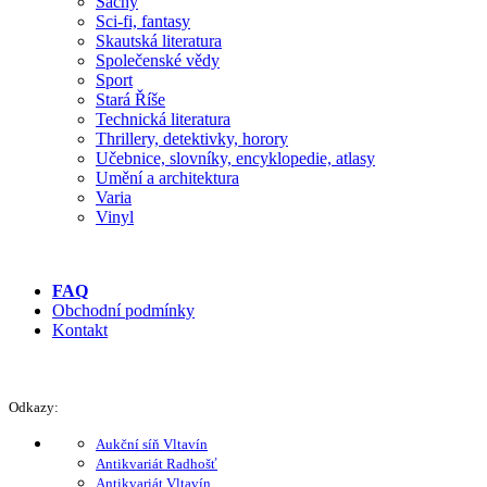
Šachy
Sci-fi, fantasy
Skautská literatura
Společenské vědy
Sport
Stará Říše
Technická literatura
Thrillery, detektivky, horory
Učebnice, slovníky, encyklopedie, atlasy
Umění a architektura
Varia
Vinyl
FAQ
Obchodní podmínky
Kontakt
Odkazy:
Aukční síň Vltavín
Antikvariát Radhošť
Antikvariát Vltavín