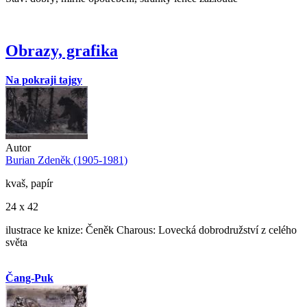
Obrazy, grafika
Na pokraji tajgy
Autor
Burian Zdeněk (1905-1981)
kvaš, papír
24 x 42
ilustrace ke knize: Čeněk Charous: Lovecká dobrodružství z celého
světa
Čang-Puk