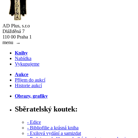
AD Plus, s.r.o
Dlážděná 7
110 00 Praha 1
menu
→
Knihy
Nabídka
Vykupujeme
Aukce
Příjem do aukcí
Historie aukcí
Obrazy, grafiky
Sběratelský koutek:
- Edice
- Bibliofilie a krásná kniha
- Exilová vydání a samizdat