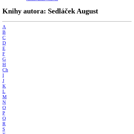
Knihy autora: Sedláček August
A
B
C
D
E
F
G
H
Ch
I
J
K
L
M
N
O
P
Q
R
S