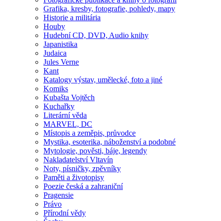
Grafika, kresby, fotografie, pohledy, mapy
Historie a militária
Houby
Hudební CD, DVD, Audio knihy
Japanistika
Judaica
Jules Verne
Kant
Katalogy výstav, umělecké, foto a jiné
Komiks
Kubašta Vojtěch
Kuchařky
Literární věda
MARVEL, DC
Místopis a zeměpis, průvodce
Mystika, esoterika, náboženství a podobné
Mytologie, pověsti, báje, legendy
Nakladatelství Vltavín
Noty, písničky, zpěvníky
Paměti a životopisy
Poezie česká a zahraniční
Pragensie
Právo
Přírodní vědy