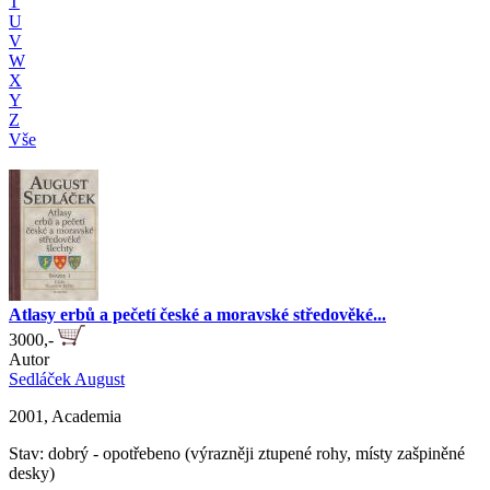
T
U
V
W
X
Y
Z
Vše
Atlasy erbů a pečetí české a moravské středověké...
3000,-
Autor
Sedláček August
2001, Academia
Stav: dobrý - opotřebeno (výrazněji ztupené rohy, místy zašpiněné
desky)