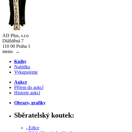
AD Plus, s.r.o
Dlážděná 7
110 00 Praha 1
menu
→
Knihy
Nabídka
Vykupujeme
Aukce
Příjem do aukcí
Historie aukcí
Obrazy, grafiky
Sběratelský koutek:
- Edice