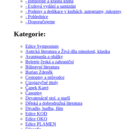
- Bibliofilie a krásná kniha
- Exilová vydání a samizdat
- Podpisy a dedikace v knihách, autogramy, rukopisy
- Pohlednice
- Doporučujeme
Kategorie:
Edice Symposium
Antická literatura a Živá díla minulosti, klasika
Avantgarda a obálky
Beletrie česká a zahraniční
Bilingvní literatura
Burian Zdeněk
Cestopisy a průvodce
Cizojazyčné tituly
Čapek Karel
Časopisy
Devatenácté stol. a starší
Dětská a dobrodružná literatura
Divadlo, hudba, film
Edice KOD
Edice OKO
Edice PLAMEN