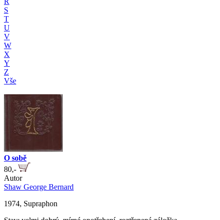
R
S
T
U
V
W
X
Y
Z
Vše
O sobě
80,-
Autor
Shaw George Bernard
1974, Supraphon