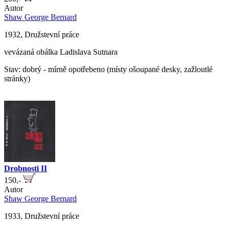
Autor
Shaw George Bernard
1932, Družstevní práce
vevázaná obálka Ladislava Sutnara
Stav: dobrý - mírně opotřebeno (místy ošoupané desky, zažloutlé
stránky)
Drobnosti II
150,-
Autor
Shaw George Bernard
1933, Družstevní práce