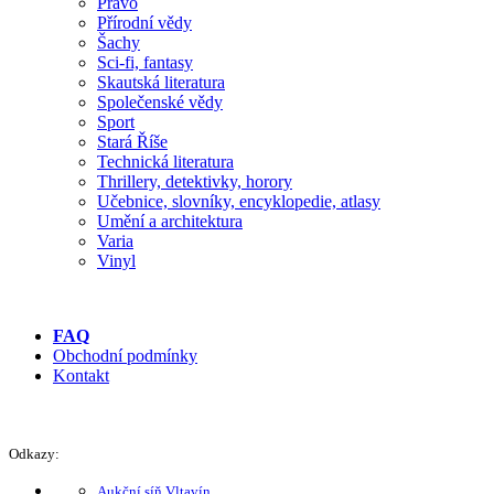
Právo
Přírodní vědy
Šachy
Sci-fi, fantasy
Skautská literatura
Společenské vědy
Sport
Stará Říše
Technická literatura
Thrillery, detektivky, horory
Učebnice, slovníky, encyklopedie, atlasy
Umění a architektura
Varia
Vinyl
FAQ
Obchodní podmínky
Kontakt
Odkazy:
Aukční síň Vltavín