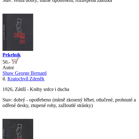
Stav: velmi dobrý, mírné opotřebení, roztřepená záložka
Pekelník
50,-
Autor
Shaw George Bernard
il.
Kratochvíl Zdeněk
1926, Zátiší - Knihy srdce i ducha
Stav: dobrý - opotřebeno (mírně zkosený hřbet, otlučené, prohnuté a
odřené desky, ztupené rohy, zažloutlé stránky)