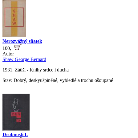
Nerozvážný sňatek
100,-
Autor
Shaw George Bernard
1931, Zátiší - Knihy srdce i ducha
Stav: Dobrý, deskyušpiněné, vybledlé a trochu ošoupané
Drobnosti I.