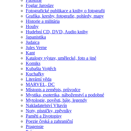
Filosofie
Foglar Jaroslav
Fotografické publikace a knihy o fotografii
Grafika, kresby, fotografie, pohledy, mapy
Historie a militária
Houby
Hudební CD, DVD, Audio knihy
Japanistika
Judaica
Jules Verne
Kant
Katalogy výstav, umělecké, foto a jiné
Komiks
Kubašta Vojtěch
Kuchařky
Literární věda
MARVEL, DC
Místopis a zeměpis, průvodce
Mystika, esoterika, náboženství a podobné
Mytologie, pověsti, báje, legendy
Nakladatelství Vltavín
Noty, písničky, zpěvníky
Paměti a životopisy
Poezie česká a zahraniční
Pragensie