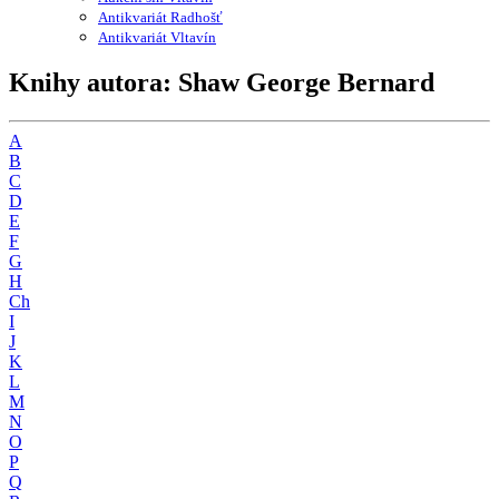
Antikvariát Radhošť
Antikvariát Vltavín
Knihy autora: Shaw George Bernard
A
B
C
D
E
F
G
H
Ch
I
J
K
L
M
N
O
P
Q