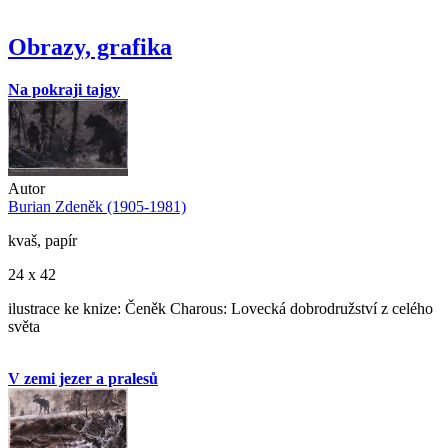
Obrazy, grafika
Na pokraji tajgy
Autor
Burian Zdeněk (1905-1981)
kvaš, papír
24 x 42
ilustrace ke knize: Čeněk Charous: Lovecká dobrodružství z celého
světa
V zemi jezer a pralesů