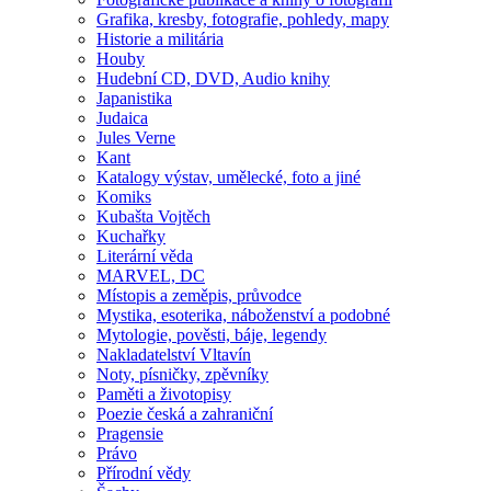
Grafika, kresby, fotografie, pohledy, mapy
Historie a militária
Houby
Hudební CD, DVD, Audio knihy
Japanistika
Judaica
Jules Verne
Kant
Katalogy výstav, umělecké, foto a jiné
Komiks
Kubašta Vojtěch
Kuchařky
Literární věda
MARVEL, DC
Místopis a zeměpis, průvodce
Mystika, esoterika, náboženství a podobné
Mytologie, pověsti, báje, legendy
Nakladatelství Vltavín
Noty, písničky, zpěvníky
Paměti a životopisy
Poezie česká a zahraniční
Pragensie
Právo
Přírodní vědy