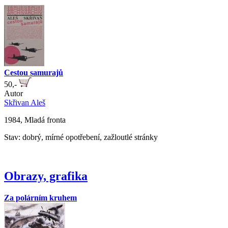
Cestou samurajů
50,-
Autor
Skřivan Aleš
1984, Mladá fronta
Stav: dobrý, mírné opotřebení, zažloutlé stránky
Obrazy, grafika
Za polárním kruhem