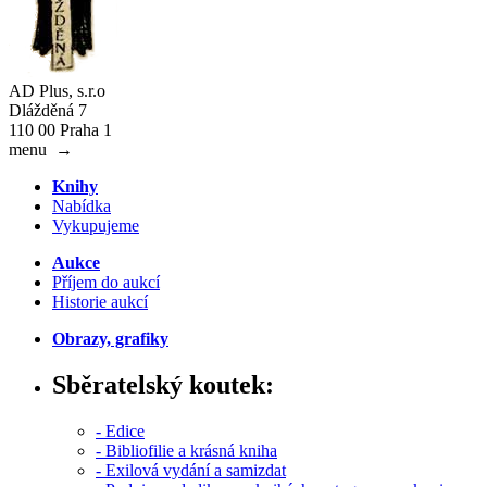
AD Plus, s.r.o
Dlážděná 7
110 00 Praha 1
menu
→
Knihy
Nabídka
Vykupujeme
Aukce
Příjem do aukcí
Historie aukcí
Obrazy, grafiky
Sběratelský koutek:
- Edice
- Bibliofilie a krásná kniha
- Exilová vydání a samizdat