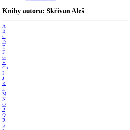
Knihy autora: Skřivan Aleš
A
B
C
D
E
F
G
H
Ch
I
J
K
L
M
N
O
P
Q
R
S