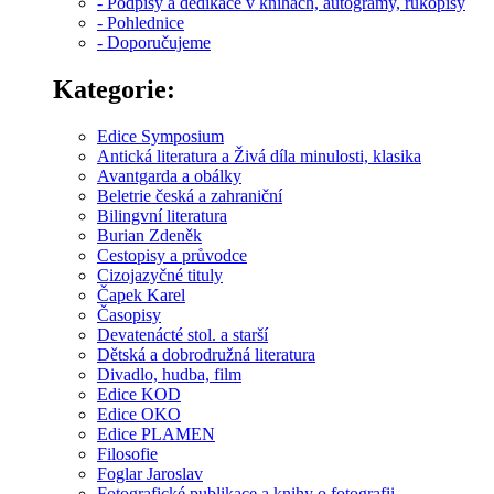
- Podpisy a dedikace v knihách, autogramy, rukopisy
- Pohlednice
- Doporučujeme
Kategorie:
Edice Symposium
Antická literatura a Živá díla minulosti, klasika
Avantgarda a obálky
Beletrie česká a zahraniční
Bilingvní literatura
Burian Zdeněk
Cestopisy a průvodce
Cizojazyčné tituly
Čapek Karel
Časopisy
Devatenácté stol. a starší
Dětská a dobrodružná literatura
Divadlo, hudba, film
Edice KOD
Edice OKO
Edice PLAMEN
Filosofie
Foglar Jaroslav
Fotografické publikace a knihy o fotografii