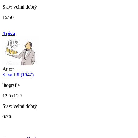
Stav: velmi dobrý
15/50
4 piva
Autor
Slíva Jiří (1947)
litografie
12,5x15,5
Stav: velmi dobrý
6/70