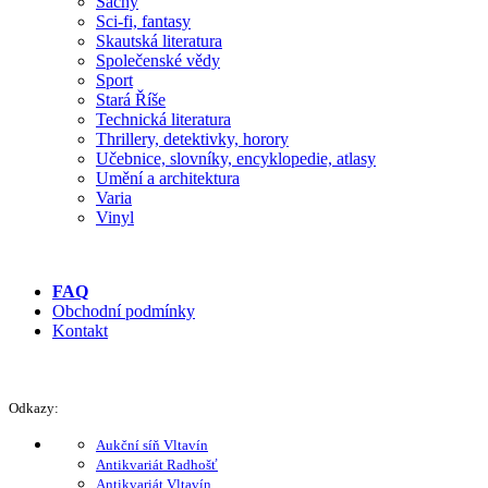
Šachy
Sci-fi, fantasy
Skautská literatura
Společenské vědy
Sport
Stará Říše
Technická literatura
Thrillery, detektivky, horory
Učebnice, slovníky, encyklopedie, atlasy
Umění a architektura
Varia
Vinyl
FAQ
Obchodní podmínky
Kontakt
Odkazy:
Aukční síň Vltavín
Antikvariát Radhošť
Antikvariát Vltavín