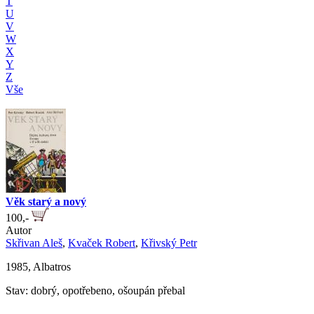
T
U
V
W
X
Y
Z
Vše
Věk starý a nový
100,-
Autor
Skřivan Aleš
,
Kvaček Robert
,
Křivský Petr
1985, Albatros
Stav: dobrý, opotřebeno, ošoupán přebal