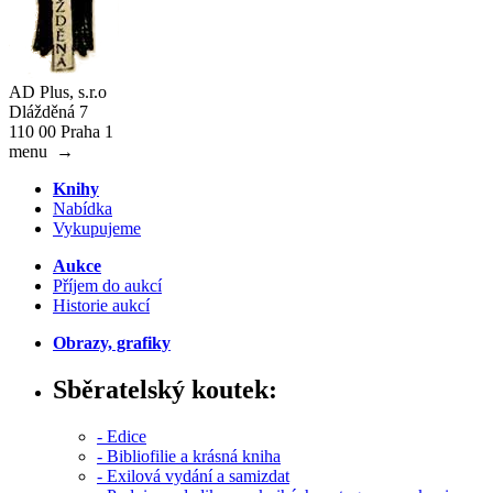
AD Plus, s.r.o
Dlážděná 7
110 00 Praha 1
menu
→
Knihy
Nabídka
Vykupujeme
Aukce
Příjem do aukcí
Historie aukcí
Obrazy, grafiky
Sběratelský koutek:
- Edice
- Bibliofilie a krásná kniha
- Exilová vydání a samizdat