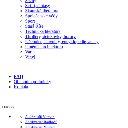
Šachy
Sci-fi, fantasy
Skautská literatura
Společenské vědy
Sport
Stará Říše
Technická literatura
Thrillery, detektivky, horory
Učebnice, slovníky, encyklopedie, atlasy
Umění a architektura
Varia
Vinyl
FAQ
Obchodní podmínky
Kontakt
Odkazy:
Aukční síň Vltavín
Antikvariát Radhošť
Antikvariát Vltavín