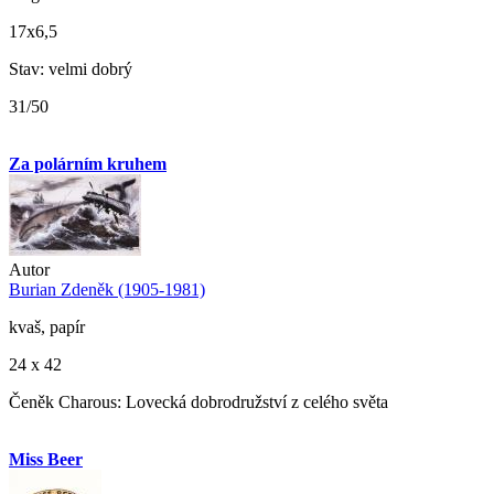
17x6,5
Stav: velmi dobrý
31/50
Za polárním kruhem
Autor
Burian Zdeněk (1905-1981)
kvaš, papír
24 x 42
Čeněk Charous: Lovecká dobrodružství z celého světa
Miss Beer