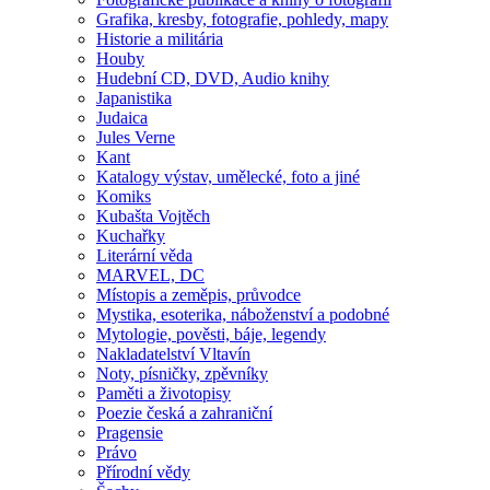
Grafika, kresby, fotografie, pohledy, mapy
Historie a militária
Houby
Hudební CD, DVD, Audio knihy
Japanistika
Judaica
Jules Verne
Kant
Katalogy výstav, umělecké, foto a jiné
Komiks
Kubašta Vojtěch
Kuchařky
Literární věda
MARVEL, DC
Místopis a zeměpis, průvodce
Mystika, esoterika, náboženství a podobné
Mytologie, pověsti, báje, legendy
Nakladatelství Vltavín
Noty, písničky, zpěvníky
Paměti a životopisy
Poezie česká a zahraniční
Pragensie
Právo
Přírodní vědy