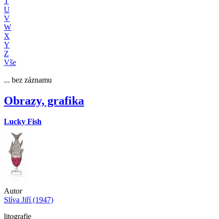
T
U
V
W
X
Y
Z
Vše
... bez záznamu
Obrazy, grafika
Lucky Fish
Autor
Slíva Jiří (1947)
litografie