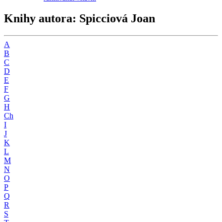
Knihy autora: Spicciová Joan
A
B
C
D
E
F
G
H
Ch
I
J
K
L
M
N
O
P
Q
R
S