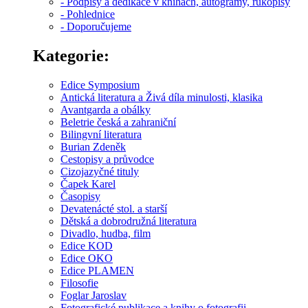
- Podpisy a dedikace v knihách, autogramy, rukopisy
- Pohlednice
- Doporučujeme
Kategorie:
Edice Symposium
Antická literatura a Živá díla minulosti, klasika
Avantgarda a obálky
Beletrie česká a zahraniční
Bilingvní literatura
Burian Zdeněk
Cestopisy a průvodce
Cizojazyčné tituly
Čapek Karel
Časopisy
Devatenácté stol. a starší
Dětská a dobrodružná literatura
Divadlo, hudba, film
Edice KOD
Edice OKO
Edice PLAMEN
Filosofie
Foglar Jaroslav
Fotografické publikace a knihy o fotografii