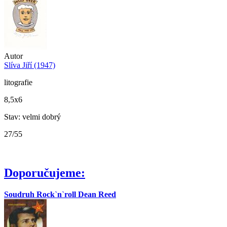
Autor
Slíva Jiří (1947)
litografie
8,5x6
Stav: velmi dobrý
27/55
Doporučujeme:
Soudruh Rock`n`roll Dean Reed