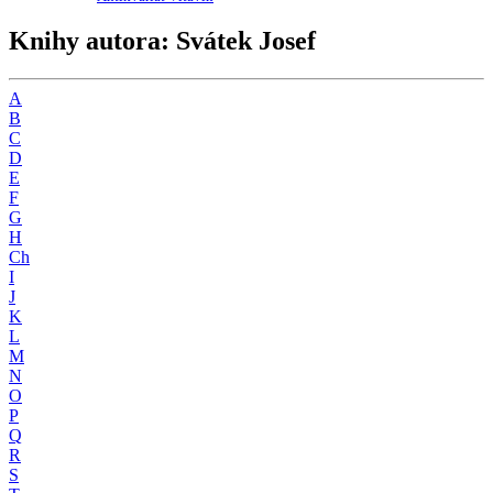
Knihy autora: Svátek Josef
A
B
C
D
E
F
G
H
Ch
I
J
K
L
M
N
O
P
Q
R
S