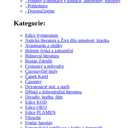
- Podpisy a dedikace v knihách, autogramy, rukopisy
- Pohlednice
- Doporučujeme
Kategorie:
Edice Symposium
Antická literatura a Živá díla minulosti, klasika
Avantgarda a obálky
Beletrie česká a zahraniční
Bilingvní literatura
Burian Zdeněk
Cestopisy a průvodce
Cizojazyčné tituly
Čapek Karel
Časopisy
Devatenácté stol. a starší
Dětská a dobrodružná literatura
Divadlo, hudba, film
Edice KOD
Edice OKO
Edice PLAMEN
Filosofie
Foglar Jaroslav
Fotografické publikace a knihy o fotografii