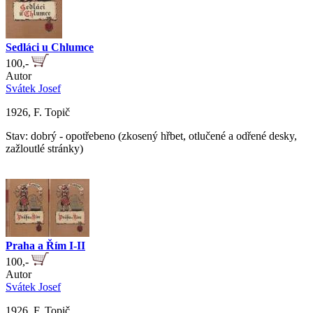
Sedláci u Chlumce
100,-
Autor
Svátek Josef
1926, F. Topič
Stav: dobrý - opotřebeno (zkosený hřbet, otlučené a odřené desky,
zažloutlé stránky)
Praha a Řím I-II
100,-
Autor
Svátek Josef
1926, F. Topič