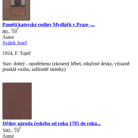
Paměti katovské rodiny Mydlářů v Praze -...
80,-
Autor
Svátek Josef
1924, F. Topič
Stav: dobrý - opotřebeno (zkosený hřbet, otlučené desky, výrazně
prasklá vazba, zažloutlé stránky)
Dějiny národa českého od roku 1705 do roku...
500,-
Autor