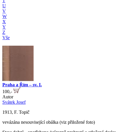
T
U
V
W
X
Y
Z
Vše
Praha a Řím – sv. I.
100,-
Autor
Svátek Josef
1913, F. Topič
vevázána nesouvisející obálka (viz přiložené foto)