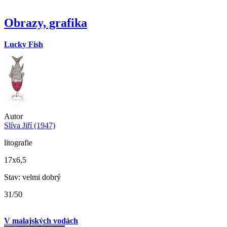
Obrazy, grafika
Lucky Fish
Autor
Slíva Jiří (1947)
litografie
17x6,5
Stav: velmi dobrý
31/50
V malajských vodách