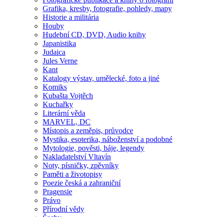
Grafika, kresby, fotografie, pohledy, mapy
Historie a militária
Houby
Hudební CD, DVD, Audio knihy
Japanistika
Judaica
Jules Verne
Kant
Katalogy výstav, umělecké, foto a jiné
Komiks
Kubašta Vojtěch
Kuchařky
Literární věda
MARVEL, DC
Místopis a zeměpis, průvodce
Mystika, esoterika, náboženství a podobné
Mytologie, pověsti, báje, legendy
Nakladatelství Vltavín
Noty, písničky, zpěvníky
Paměti a životopisy
Poezie česká a zahraniční
Pragensie
Právo
Přírodní vědy