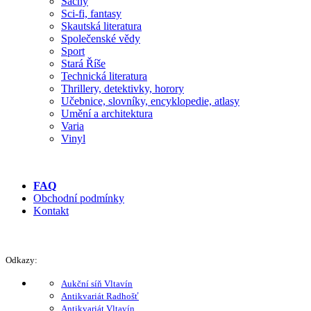
Šachy
Sci-fi, fantasy
Skautská literatura
Společenské vědy
Sport
Stará Říše
Technická literatura
Thrillery, detektivky, horory
Učebnice, slovníky, encyklopedie, atlasy
Umění a architektura
Varia
Vinyl
FAQ
Obchodní podmínky
Kontakt
Odkazy:
Aukční síň Vltavín
Antikvariát Radhošť
Antikvariát Vltavín