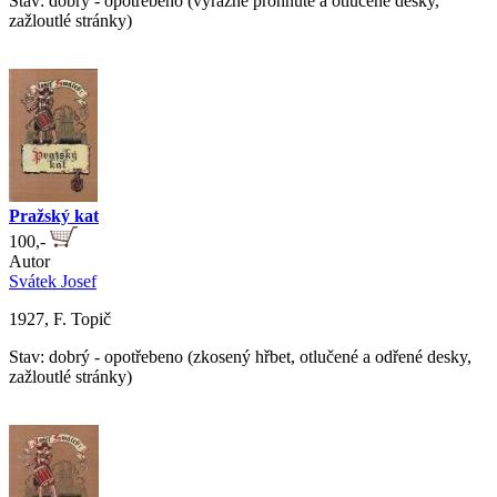
Stav: dobrý - opotřebeno (výrazně prohnuté a otlučené desky,
zažloutlé stránky)
Pražský kat
100,-
Autor
Svátek Josef
1927, F. Topič
Stav: dobrý - opotřebeno (zkosený hřbet, otlučené a odřené desky,
zažloutlé stránky)