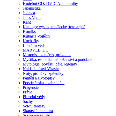
Hudební CD, DVD, Audio knihy
Japanistika
Judaica
Jules Verne
Kant
Katalogy výstav, umělecké, foto a jiné
Komiks
Kubašta Vojtěch
Kuchařky
Literární věda
MARVEL, DC
Místopis a zeměpis, průvodce
Mystika, esoterika, náboženství a podobné
Mytologie, pověsti, báje, legendy
Nakladatelství Vltavín
Noty, písničky, zpěvníky
Paměti a životopisy
Poezie česká a zahraniční
Pragensie
Právo
Přírodní vědy
Šachy
Sci-fi, fantasy
Skautská literatura
Společenské vědy