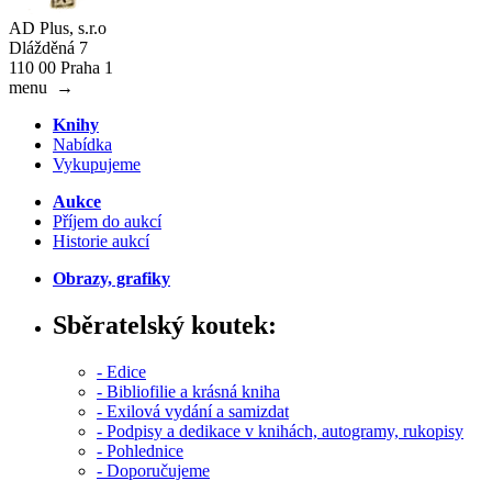
AD Plus, s.r.o
Dlážděná 7
110 00 Praha 1
menu
→
Knihy
Nabídka
Vykupujeme
Aukce
Příjem do aukcí
Historie aukcí
Obrazy, grafiky
Sběratelský koutek:
- Edice
- Bibliofilie a krásná kniha
- Exilová vydání a samizdat
- Podpisy a dedikace v knihách, autogramy, rukopisy
- Pohlednice
- Doporučujeme