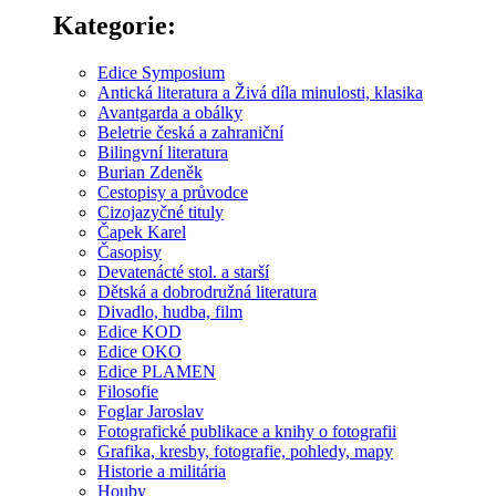
Kategorie:
Edice Symposium
Antická literatura a Živá díla minulosti, klasika
Avantgarda a obálky
Beletrie česká a zahraniční
Bilingvní literatura
Burian Zdeněk
Cestopisy a průvodce
Cizojazyčné tituly
Čapek Karel
Časopisy
Devatenácté stol. a starší
Dětská a dobrodružná literatura
Divadlo, hudba, film
Edice KOD
Edice OKO
Edice PLAMEN
Filosofie
Foglar Jaroslav
Fotografické publikace a knihy o fotografii
Grafika, kresby, fotografie, pohledy, mapy
Historie a militária
Houby