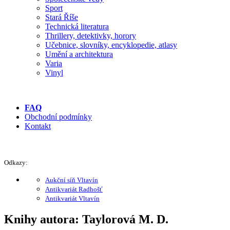
Sport
Stará Říše
Technická literatura
Thrillery, detektivky, horory
Učebnice, slovníky, encyklopedie, atlasy
Umění a architektura
Varia
Vinyl
FAQ
Obchodní podmínky
Kontakt
Odkazy:
Aukční síň Vltavín
Antikvariát Radhošť
Antikvariát Vltavín
Knihy autora: Taylorová M. D.