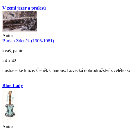
V zemi jezer a pralesů
Autor
Burian Zdeněk (1905-1981)
kvaš, papír
24 x 42
ilustrace ke knize: Čeněk Charous: Lovecká dobrodružství z celého s
Blue Lady
Autor