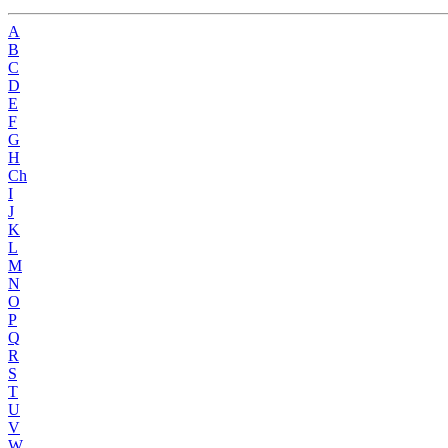
A
B
C
D
E
F
G
H
Ch
I
J
K
L
M
N
O
P
Q
R
S
T
U
V
W