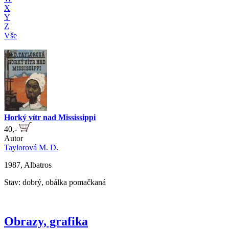
X
Y
Z
Vše
Horký vítr nad Mississippi
40,-
Autor
Taylorová M. D.
1987, Albatros
Stav: dobrý, obálka pomačkaná
Obrazy, grafika