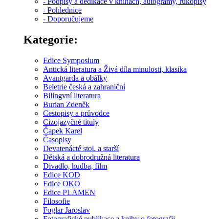
- Podpisy a dedikace v knihách, autogramy, rukopisy
- Pohlednice
- Doporučujeme
Kategorie:
Edice Symposium
Antická literatura a Živá díla minulosti, klasika
Avantgarda a obálky
Beletrie česká a zahraniční
Bilingvní literatura
Burian Zdeněk
Cestopisy a průvodce
Cizojazyčné tituly
Čapek Karel
Časopisy
Devatenácté stol. a starší
Dětská a dobrodružná literatura
Divadlo, hudba, film
Edice KOD
Edice OKO
Edice PLAMEN
Filosofie
Foglar Jaroslav
Fotografické publikace a knihy o fotografii