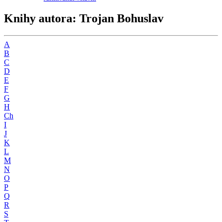
Knihy autora: Trojan Bohuslav
A
B
C
D
E
F
G
H
Ch
I
J
K
L
M
N
O
P
Q
R
S