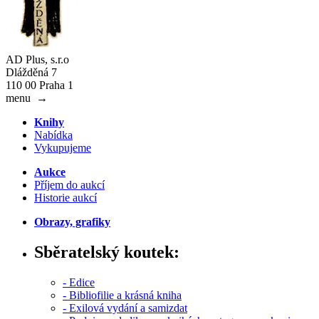
AD Plus, s.r.o
Dlážděná 7
110 00 Praha 1
menu
→
Knihy
Nabídka
Vykupujeme
Aukce
Příjem do aukcí
Historie aukcí
Obrazy, grafiky
Sběratelský koutek:
- Edice
- Bibliofilie a krásná kniha
- Exilová vydání a samizdat