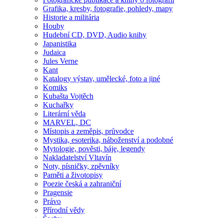
Grafika, kresby, fotografie, pohledy, mapy
Historie a militária
Houby
Hudební CD, DVD, Audio knihy
Japanistika
Judaica
Jules Verne
Kant
Katalogy výstav, umělecké, foto a jiné
Komiks
Kubašta Vojtěch
Kuchařky
Literární věda
MARVEL, DC
Místopis a zeměpis, průvodce
Mystika, esoterika, náboženství a podobné
Mytologie, pověsti, báje, legendy
Nakladatelství Vltavín
Noty, písničky, zpěvníky
Paměti a životopisy
Poezie česká a zahraniční
Pragensie
Právo
Přírodní vědy