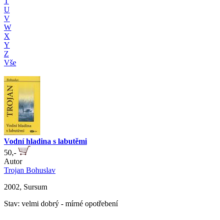
T
U
V
W
X
Y
Z
Vše
Vodní hladina s labutěmi
50,-
Autor
Trojan Bohuslav
2002, Sursum
Stav: velmi dobrý - mírné opotřebení