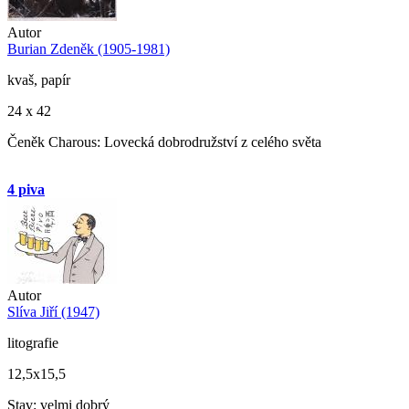
Autor
Burian Zdeněk (1905-1981)
kvaš, papír
24 x 42
Čeněk Charous: Lovecká dobrodružství z celého světa
4 piva
Autor
Slíva Jiří (1947)
litografie
12,5x15,5
Stav: velmi dobrý