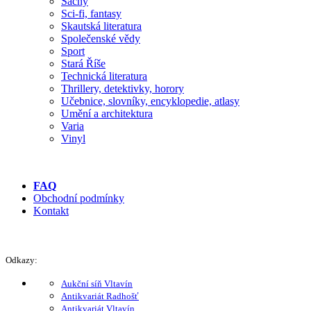
Šachy
Sci-fi, fantasy
Skautská literatura
Společenské vědy
Sport
Stará Říše
Technická literatura
Thrillery, detektivky, horory
Učebnice, slovníky, encyklopedie, atlasy
Umění a architektura
Varia
Vinyl
FAQ
Obchodní podmínky
Kontakt
Odkazy:
Aukční síň Vltavín
Antikvariát Radhošť
Antikvariát Vltavín