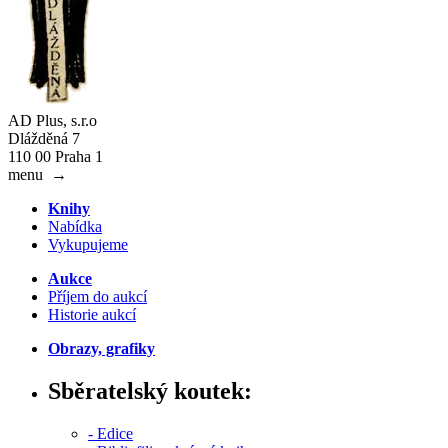
AD Plus, s.r.o
Dlážděná 7
110 00 Praha 1
menu
→
Knihy
Nabídka
Vykupujeme
Aukce
Příjem do aukcí
Historie aukcí
Obrazy, grafiky
Sběratelský koutek:
- Edice