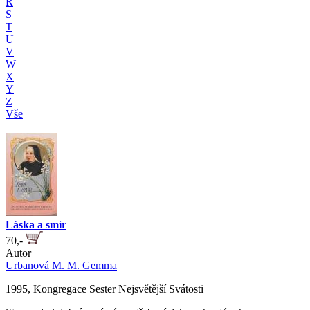
R
S
T
U
V
W
X
Y
Z
Vše
Láska a smír
70,-
Autor
Urbanová M. M. Gemma
1995, Kongregace Sester Nejsvětější Svátosti