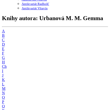
Antikvariát Radhošť
Antikvariát Vltavín
Knihy autora: Urbanová M. M. Gemma
A
B
C
D
E
F
G
H
Ch
I
J
K
L
M
N
O
P
Q