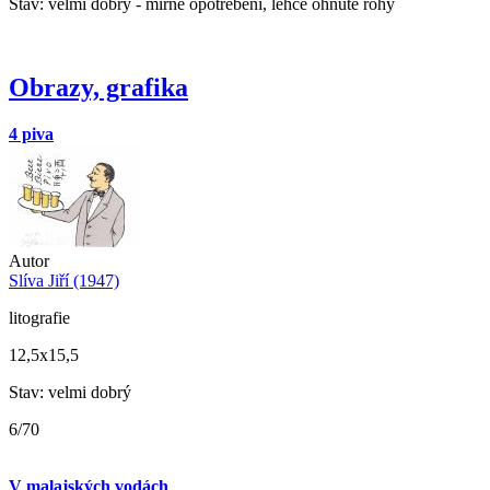
Stav: velmi dobrý - mírné opotřebení, lehce ohnuté rohy
Obrazy, grafika
4 piva
Autor
Slíva Jiří (1947)
litografie
12,5x15,5
Stav: velmi dobrý
6/70
V malajských vodách