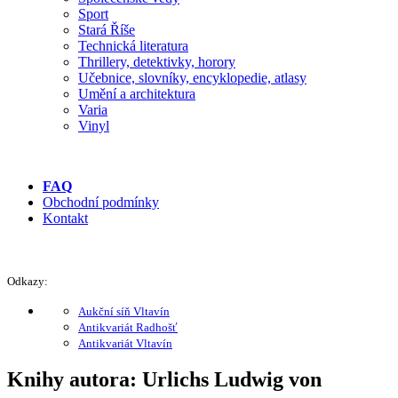
Sport
Stará Říše
Technická literatura
Thrillery, detektivky, horory
Učebnice, slovníky, encyklopedie, atlasy
Umění a architektura
Varia
Vinyl
FAQ
Obchodní podmínky
Kontakt
Odkazy:
Aukční síň Vltavín
Antikvariát Radhošť
Antikvariát Vltavín
Knihy autora: Urlichs Ludwig von