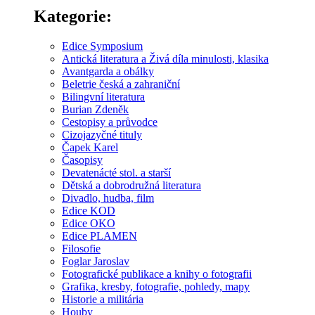
Kategorie:
Edice Symposium
Antická literatura a Živá díla minulosti, klasika
Avantgarda a obálky
Beletrie česká a zahraniční
Bilingvní literatura
Burian Zdeněk
Cestopisy a průvodce
Cizojazyčné tituly
Čapek Karel
Časopisy
Devatenácté stol. a starší
Dětská a dobrodružná literatura
Divadlo, hudba, film
Edice KOD
Edice OKO
Edice PLAMEN
Filosofie
Foglar Jaroslav
Fotografické publikace a knihy o fotografii
Grafika, kresby, fotografie, pohledy, mapy
Historie a militária
Houby