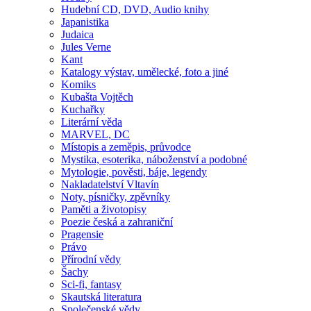
Hudební CD, DVD, Audio knihy
Japanistika
Judaica
Jules Verne
Kant
Katalogy výstav, umělecké, foto a jiné
Komiks
Kubašta Vojtěch
Kuchařky
Literární věda
MARVEL, DC
Místopis a zeměpis, průvodce
Mystika, esoterika, náboženství a podobné
Mytologie, pověsti, báje, legendy
Nakladatelství Vltavín
Noty, písničky, zpěvníky
Paměti a životopisy
Poezie česká a zahraniční
Pragensie
Právo
Přírodní vědy
Šachy
Sci-fi, fantasy
Skautská literatura
Společenské vědy