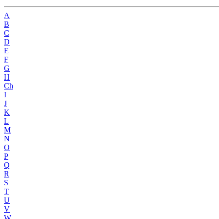
A
B
C
D
E
F
G
H
Ch
I
J
K
L
M
N
O
P
Q
R
S
T
U
V
W