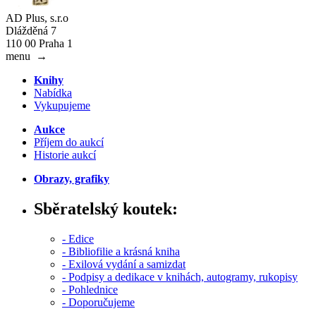
AD Plus, s.r.o
Dlážděná 7
110 00 Praha 1
menu
→
Knihy
Nabídka
Vykupujeme
Aukce
Příjem do aukcí
Historie aukcí
Obrazy, grafiky
Sběratelský koutek:
- Edice
- Bibliofilie a krásná kniha
- Exilová vydání a samizdat
- Podpisy a dedikace v knihách, autogramy, rukopisy
- Pohlednice
- Doporučujeme