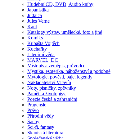
Hudební CD, DVD, Audio knihy
Japanistika
Judaica
Jules Verne
Kant
Katalogy výstav, umělecké, foto a jiné
Komiks
Kubašta Vojtěch
Kuchařky
Literární věda
MARVEL, DC
Místopis a zeměpis, průvodce
Mystika, esoterika, náboženství a podobné
Mytologie, pověsti, báje, legendy
Nakladatelství Vltavín
Noty, písničky, zpěvníky
Paměti a životopisy
Poezie česká a zahraniční
Pragensie
Právo
Přírodní vědy
Šachy
Sci-fi, fantasy
Skautská literatura
Společenské vědy