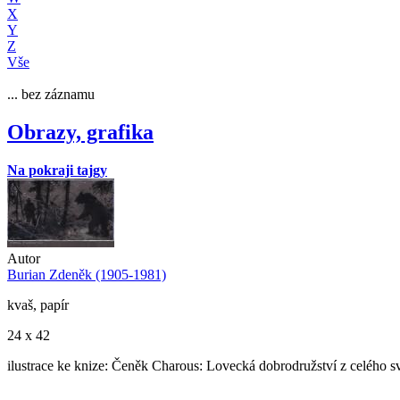
X
Y
Z
Vše
... bez záznamu
Obrazy, grafika
Na pokraji tajgy
Autor
Burian Zdeněk (1905-1981)
kvaš, papír
24 x 42
ilustrace ke knize: Čeněk Charous: Lovecká dobrodružství z celého s