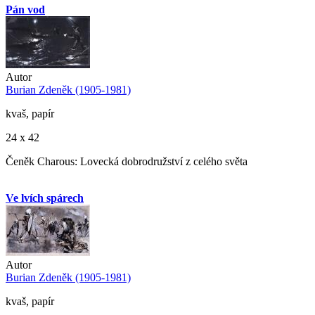
Pán vod
Autor
Burian Zdeněk (1905-1981)
kvaš, papír
24 x 42
Čeněk Charous: Lovecká dobrodružství z celého světa
Ve lvích spárech
Autor
Burian Zdeněk (1905-1981)
kvaš, papír