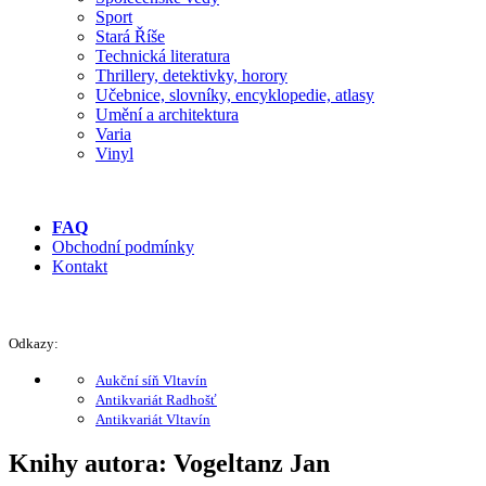
Sport
Stará Říše
Technická literatura
Thrillery, detektivky, horory
Učebnice, slovníky, encyklopedie, atlasy
Umění a architektura
Varia
Vinyl
FAQ
Obchodní podmínky
Kontakt
Odkazy:
Aukční síň Vltavín
Antikvariát Radhošť
Antikvariát Vltavín
Knihy autora: Vogeltanz Jan