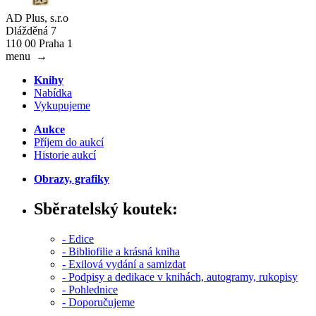
AD Plus, s.r.o
Dlážděná 7
110 00 Praha 1
menu
→
Knihy
Nabídka
Vykupujeme
Aukce
Příjem do aukcí
Historie aukcí
Obrazy, grafiky
Sběratelský koutek:
- Edice
- Bibliofilie a krásná kniha
- Exilová vydání a samizdat
- Podpisy a dedikace v knihách, autogramy, rukopisy
- Pohlednice
- Doporučujeme