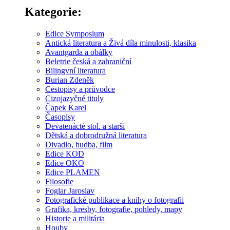
Kategorie:
Edice Symposium
Antická literatura a Živá díla minulosti, klasika
Avantgarda a obálky
Beletrie česká a zahraniční
Bilingvní literatura
Burian Zdeněk
Cestopisy a průvodce
Cizojazyčné tituly
Čapek Karel
Časopisy
Devatenácté stol. a starší
Dětská a dobrodružná literatura
Divadlo, hudba, film
Edice KOD
Edice OKO
Edice PLAMEN
Filosofie
Foglar Jaroslav
Fotografické publikace a knihy o fotografii
Grafika, kresby, fotografie, pohledy, mapy
Historie a militária
Houby