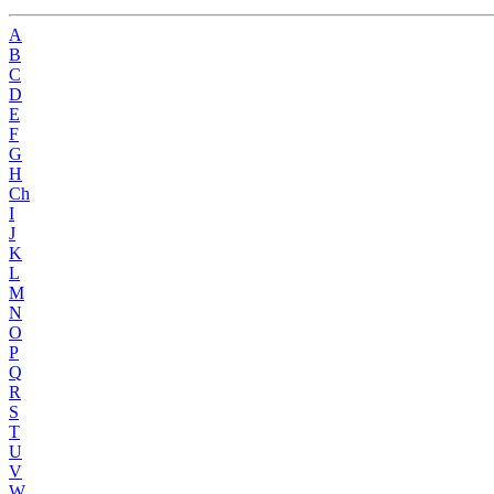
A
B
C
D
E
F
G
H
Ch
I
J
K
L
M
N
O
P
Q
R
S
T
U
V
W