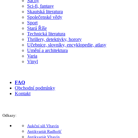
Šachy
Sci-fi, fantasy
Skautská literatura
Společenské vědy
Sport
Stará Říše
Technická literatura
Thrillery, detektivky, horory
Učebnice, slovníky, encyklopedie, atlasy
Umění a architektura
Varia
Vinyl
FAQ
Obchodní podmínky
Kontakt
Odkazy:
Aukční síň Vltavín
Antikvariát Radhošť
Antikvariát Vltavín