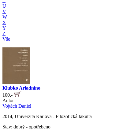
T
U
V
W
X
Y
Z
Vše
Klubko Ariadnino
100,-
Autor
Vojtěch Daniel
2014, Univerzita Karlova - Filozofická fakulta
Stav: dobrý - opotřebeno