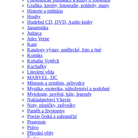
Grafika, kresby, fotografie, pohledy, mapy
Historie a militária
Houby
Hudební CD, DVD, Audio knihy
Japanistika
Judaica
Jules Verne
Kant
Katalogy výstav, umělecké, foto a jiné
Komiks
Kubašta Vojtěch
Kuchařky
Literární věda
MARVEL, DC
Místopis a zeměpis, průvodce
Mystika, esoterika, náboženství a podobné
Mytologie, pověsti, báje, legendy
Nakladatelství Vltavín
Noty, písničky, zpěvníky
Paměti a životopisy
Poezie česká a zahraniční
Pragensie
Právo
Přírodní vědy