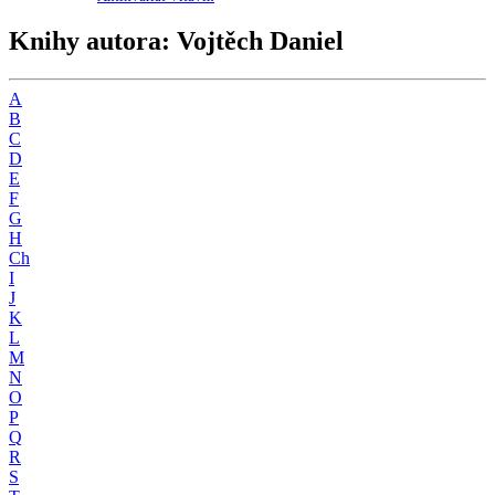
Knihy autora: Vojtěch Daniel
A
B
C
D
E
F
G
H
Ch
I
J
K
L
M
N
O
P
Q
R
S