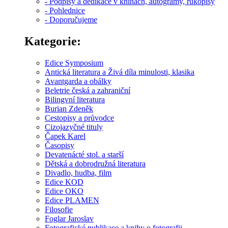
- Podpisy a dedikace v knihách, autogramy, rukopisy
- Pohlednice
- Doporučujeme
Kategorie:
Edice Symposium
Antická literatura a Živá díla minulosti, klasika
Avantgarda a obálky
Beletrie česká a zahraniční
Bilingvní literatura
Burian Zdeněk
Cestopisy a průvodce
Cizojazyčné tituly
Čapek Karel
Časopisy
Devatenácté stol. a starší
Dětská a dobrodružná literatura
Divadlo, hudba, film
Edice KOD
Edice OKO
Edice PLAMEN
Filosofie
Foglar Jaroslav
Fotografické publikace a knihy o fotografii