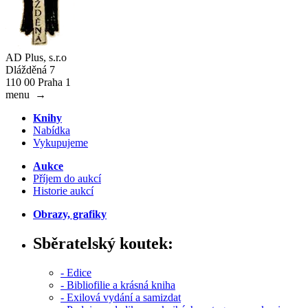
AD Plus, s.r.o
Dlážděná 7
110 00 Praha 1
menu
→
Knihy
Nabídka
Vykupujeme
Aukce
Příjem do aukcí
Historie aukcí
Obrazy, grafiky
Sběratelský koutek:
- Edice
- Bibliofilie a krásná kniha
- Exilová vydání a samizdat