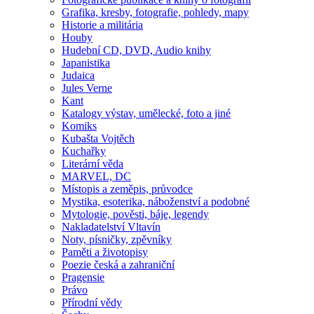
Grafika, kresby, fotografie, pohledy, mapy
Historie a militária
Houby
Hudební CD, DVD, Audio knihy
Japanistika
Judaica
Jules Verne
Kant
Katalogy výstav, umělecké, foto a jiné
Komiks
Kubašta Vojtěch
Kuchařky
Literární věda
MARVEL, DC
Místopis a zeměpis, průvodce
Mystika, esoterika, náboženství a podobné
Mytologie, pověsti, báje, legendy
Nakladatelství Vltavín
Noty, písničky, zpěvníky
Paměti a životopisy
Poezie česká a zahraniční
Pragensie
Právo
Přírodní vědy