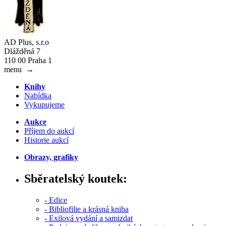
AD Plus, s.r.o
Dlážděná 7
110 00 Praha 1
menu
→
Knihy
Nabídka
Vykupujeme
Aukce
Příjem do aukcí
Historie aukcí
Obrazy, grafiky
Sběratelský koutek:
- Edice
- Bibliofilie a krásná kniha
- Exilová vydání a samizdat