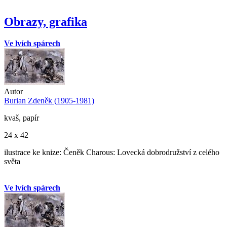
Obrazy, grafika
Ve lvích spárech
Autor
Burian Zdeněk (1905-1981)
kvaš, papír
24 x 42
ilustrace ke knize: Čeněk Charous: Lovecká dobrodružství z celého
světa
Ve lvích spárech