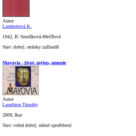
Autor
Lambertová K.
1942, B. Smolíková-Mečířová
Stav: dobrý, stránky zažloutlé
Mayovia - život, mýtus, umenie
Autor
Laughton Timothy
2009, Ikar
Stav: velmi dobrý, mírné opotřebení