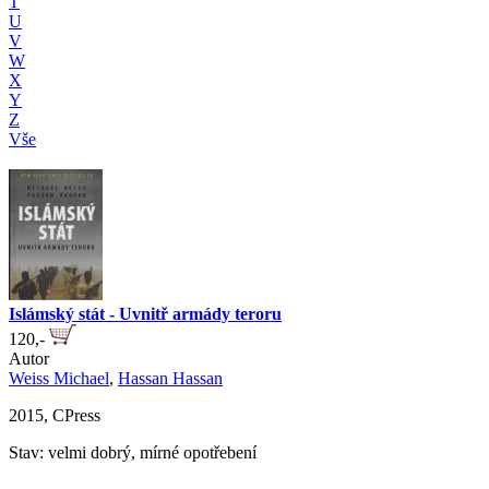
T
U
V
W
X
Y
Z
Vše
Islámský stát - Uvnitř armády teroru
120,-
Autor
Weiss Michael
,
Hassan Hassan
2015, CPress
Stav: velmi dobrý, mírné opotřebení