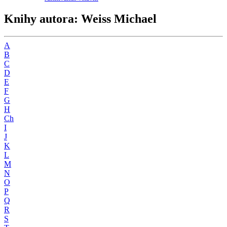
Knihy autora: Weiss Michael
A
B
C
D
E
F
G
H
Ch
I
J
K
L
M
N
O
P
Q
R
S