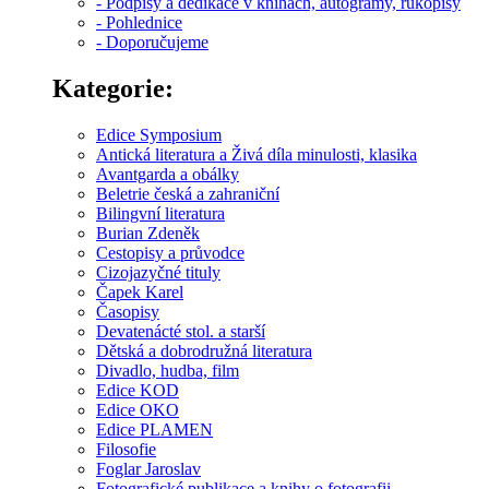
- Podpisy a dedikace v knihách, autogramy, rukopisy
- Pohlednice
- Doporučujeme
Kategorie:
Edice Symposium
Antická literatura a Živá díla minulosti, klasika
Avantgarda a obálky
Beletrie česká a zahraniční
Bilingvní literatura
Burian Zdeněk
Cestopisy a průvodce
Cizojazyčné tituly
Čapek Karel
Časopisy
Devatenácté stol. a starší
Dětská a dobrodružná literatura
Divadlo, hudba, film
Edice KOD
Edice OKO
Edice PLAMEN
Filosofie
Foglar Jaroslav
Fotografické publikace a knihy o fotografii